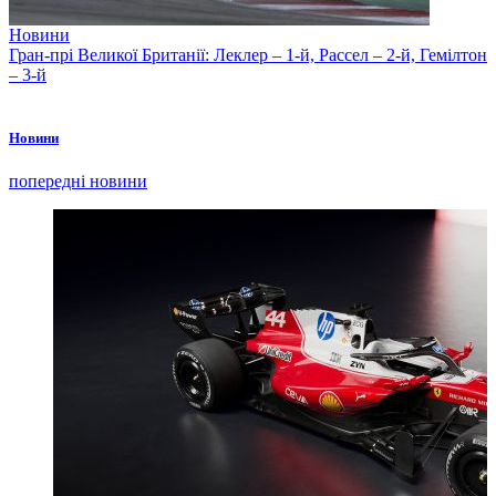
Новини
Гран-прі Великої Британії: Леклер – 1-й, Рассел – 2-й, Гемілтон
– 3-й
Новини
попередні новини