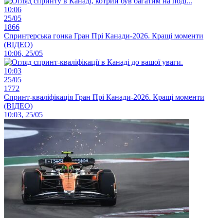
10:06
25/05
1866
Спринтерська гонка Гран Прі Канади-2026. Кращі моменти
(ВІДЕО)
10:06, 25/05
10:03
25/05
1772
Спринт-кваліфікація Гран Прі Канади-2026. Кращі моменти
(ВІДЕО)
10:03, 25/05