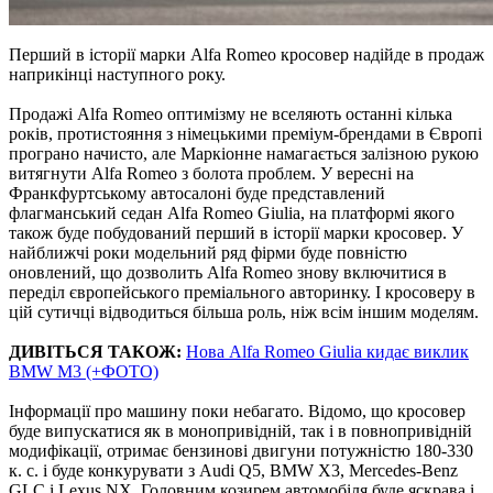
Перший в історії марки Alfa Romeo кросовер надійде в продаж
наприкінці наступного року.
Продажі Alfa Romeo оптимізму не вселяють останні кілька
років, протистояння з німецькими преміум-брендами в Європі
програно начисто, але Маркіонне намагається залізною рукою
витягнути Alfa Romeo з болота проблем. У вересні на
Франкфуртському автосалоні буде представлений
флагманський седан Alfa Romeo Giulia, на платформі якого
також буде побудований перший в історії марки кросовер. У
найближчі роки модельний ряд фірми буде повністю
оновлений, що дозволить Alfa Romeo знову включитися в
переділ європейського преміального авторинку. І кросоверу в
цій сутичці відводиться більша роль, ніж всім іншим моделям.
ДИВІТЬСЯ ТАКОЖ:
Нова Alfa Romeo Giulia кидає виклик
BMW M3 (+ФОТО)
Інформації про машину поки небагато. Відомо, що кросовер
буде випускатися як в монопривідній, так і в повнопривідній
модифікації, отримає бензинові двигуни потужністю 180-330
к. с. і буде конкурувати з Audi Q5, BMW X3, Mercedes-Benz
GLC і Lexus NX. Головним козирем автомобіля буде яскрава і