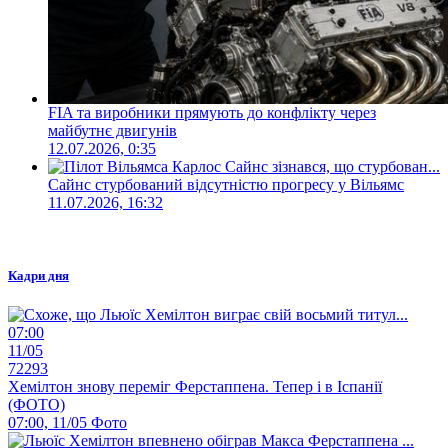
FIA та виробники прямують до конфлікту через
майбутнє двигунів
12.07.2026, 0:35
Сайнс стурбований відсутністю прогресу у Вільямс
11.07.2026, 16:32
Кадри дня
07:00
11/05
72293
Хемілтон знову переміг Ферстаппена. Тепер і в Іспанії
(ФОТО)
07:00, 11/05
Фото