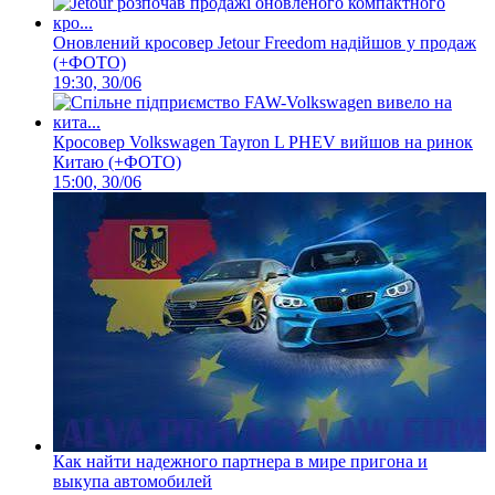
Оновлений кросовер Jetour Freedom надійшов у продаж
(+ФОТО)
19:30, 30/06
Кросовер Volkswagen Tayron L PHEV вийшов на ринок
Китаю (+ФОТО)
15:00, 30/06
Как найти надежного партнера в мире пригона и
выкупа автомобилей