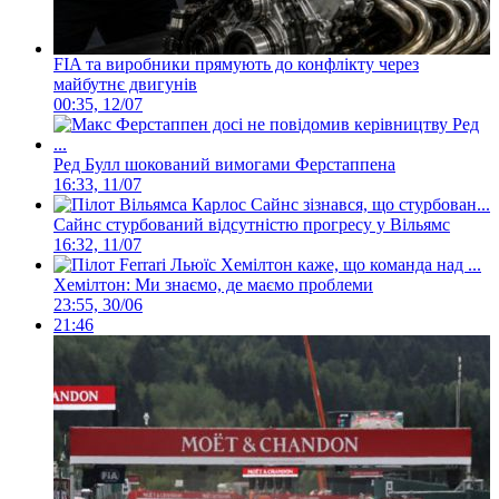
FIA та виробники прямують до конфлікту через
майбутнє двигунів
00:35, 12/07
Ред Булл шокований вимогами Ферстаппена
16:33, 11/07
Сайнс стурбований відсутністю прогресу у Вільямс
16:32, 11/07
Хемілтон: Ми знаємо, де маємо проблеми
23:55, 30/06
21:46