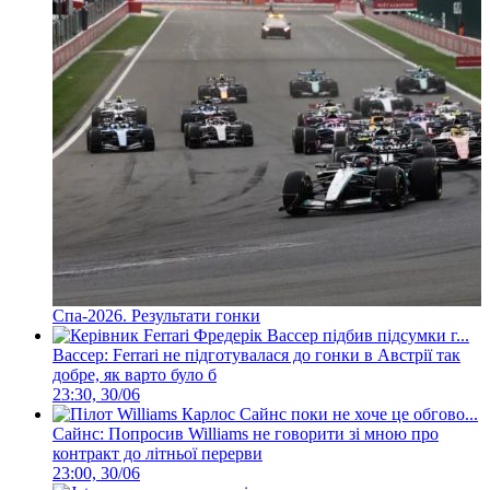
Спа-2026. Результати гонки
Вассер: Ferrari не підготувалася до гонки в Австрії так
добре, як варто було б
23:30, 30/06
Сайнс: Попросив Williams не говорити зі мною про
контракт до літньої перерви
23:00, 30/06