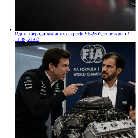
Один з аеродинамічних секретів SF-26 було розкрито!
11:49, 21/07