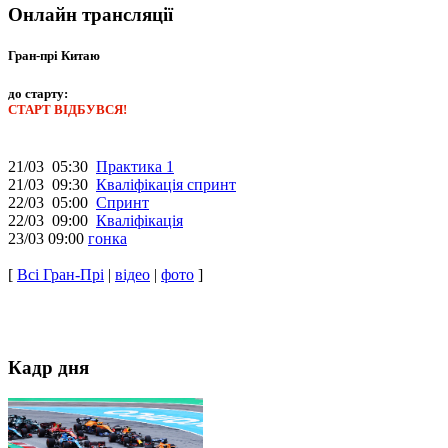
Онлайн трансляції
Гран-прі Китаю
до старту:
СТАРТ ВІДБУВСЯ!
21/03 05:30
Практика 1
21/03 09:30
Кваліфікація спринт
22/03 05:00
Спринт
22/03 09:00
Кваліфікація
23/03 09:00
гонка
[
Всі Гран-Прі
|
відео
|
фото
]
Кадр дня