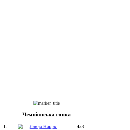
Чемпіонська гонка
1.
Ландо Норріс
423