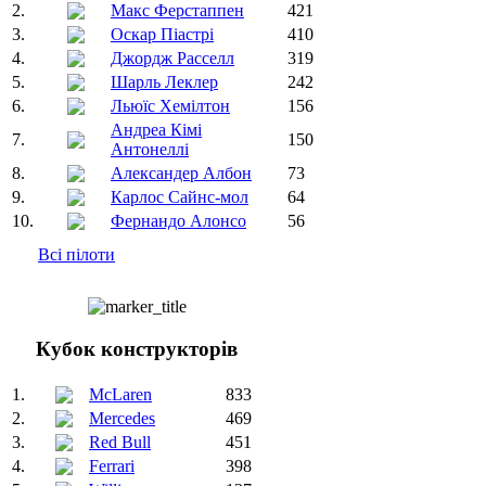
2.
Макс Ферстаппен
421
3.
Оскар Піастрі
410
4.
Джордж Расселл
319
5.
Шарль Леклер
242
6.
Льюїс Хемілтон
156
Андреа Кімі
7.
150
Антонеллі
8.
Александер Албон
73
9.
Карлос Сайнс-мол
64
10.
Фернандо Алонсо
56
Всі пілоти
Кубок конструкторів
1.
McLaren
833
2.
Mercedes
469
3.
Red Bull
451
4.
Ferrari
398