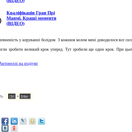
(ВІДЕО)
Кваліфікація Гран Прі
Маямі. Кращі моменти
(ВІДЕО)
упевненість у керуванні болідом. З кожним колом мені доводилося все си
огли зробити великий крок уперед. Тут зробили ще один крок. При цьо
 Антонеллі на подіумі