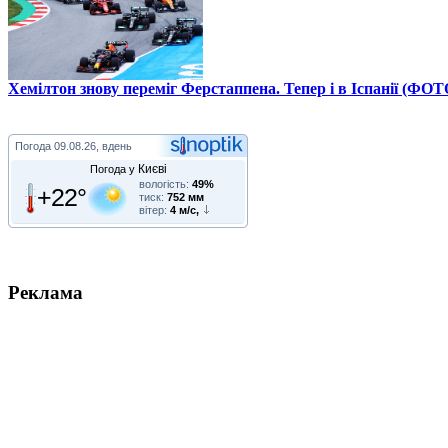
Хемілтон знову переміг Ферстаппена. Тепер і в Іспанії (ФОТ
Погода
09.08.26, вдень
Києві
Погода у
вологість:
49%
+22°
тиск:
752 мм
вітер:
4 м/с,
Реклама