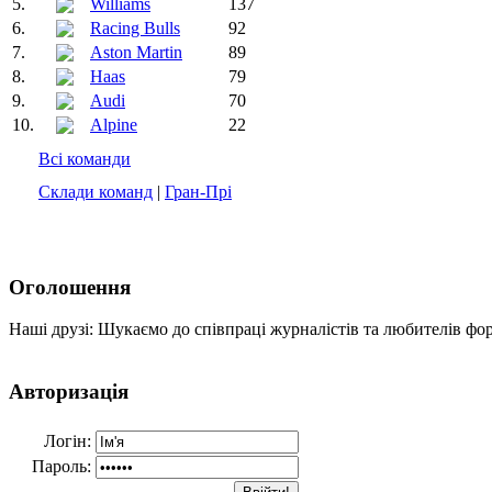
5.
Williams
137
6.
Racing Bulls
92
7.
Aston Martin
89
8.
Haas
79
9.
Audi
70
10.
Alpine
22
Всі команди
Склади команд
|
Гран-Прі
Оголошення
Наші друзі: Шукаємо до співпраці журналістів та любителів фо
Авторизація
Логін:
Пароль: