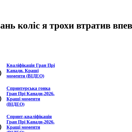
ань коліс я трохи втратив впев
Кваліфікація Гран Прі
Канади. Кращі
моменти (ВІДЕО)
Спринтерська гонка
Гран Прі Канади-2026.
Кращі моменти
(ВІДЕО)
Спринт-кваліфікація
Гран Прі Канади-2026.
Кращі моменти