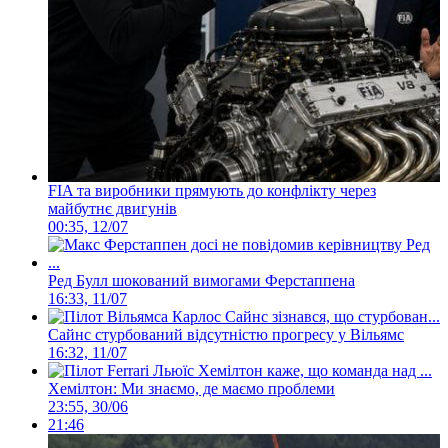
FIA та виробники прямують до конфлікту через
майбутнє двигунів
00:35, 12/07
Ред Булл шокований вимогами Ферстаппена
16:33, 11/07
Сайнс стурбований відсутністю прогресу у Вільямс
16:32, 11/07
Хемілтон: Ми знаємо, де маємо проблеми
23:55, 30/06
21:46