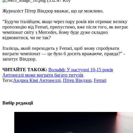
Журналіст Пітер Віндзор вважає, що це можливо.
"Будучи італійцем, якщо через пару років він отримає велику
пропозицію від Ferrari, припустимо, вже після того, як виграє
чемпіонат світу з Mercedes, йому буде дуже складно
відмовитися, чи не так?
Італієць, який переходить у Ferrari, щоб знову спробувати
виграти чемпіонат — це було б досить вражаюче, правда?" -
запитує Віндзор.
ЧИТАЙТЕ ТАКОЖ:
Вольфф: У наступні 10-15 років
Антонеллі може виграти багато титулів
Теги:
Андреа Кімі Антонеллі
,
Пітер Віндзор
,
Ferrari
Вибір редакції