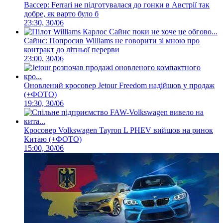
Вассер: Ferrari не підготувалася до гонки в Австрії так
добре, як варто було б
23:30, 30/06
Сайнс: Попросив Williams не говорити зі мною про
контракт до літньої перерви
23:00, 30/06
Оновлений кросовер Jetour Freedom надійшов у продаж
(+ФОТО)
19:30, 30/06
Кросовер Volkswagen Tayron L PHEV вийшов на ринок
Китаю (+ФОТО)
15:00, 30/06