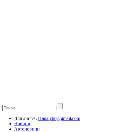
Для листів:
f1analytic@gmail.com
Новини
Автоновини