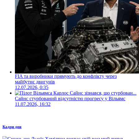
FIA та виробники прямують до конфлікту через
майбутнє двигунів
12.07.2026, 0:35
Сайнс стурбований відсутністю прогресу у Вільямс
11.07.2026, 16:32
Кадри дня