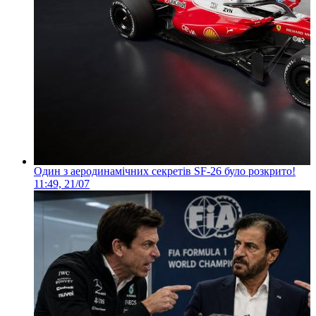
Один з аеродинамічних секретів SF-26 було розкрито!
11:49, 21/07