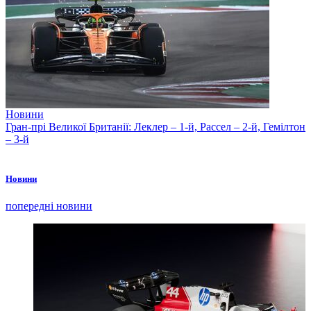
Новини
Гран-прі Великої Британії: Леклер – 1-й, Рассел – 2-й, Гемілтон
– 3-й
Новини
попередні новини