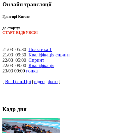
Онлайн трансляції
Гран-прі Китаю
до старту:
СТАРТ ВІДБУВСЯ!
21/03 05:30
Практика 1
21/03 09:30
Кваліфікація спринт
22/03 05:00
Спринт
22/03 09:00
Кваліфікація
23/03 09:00
гонка
[
Всі Гран-Прі
|
відео
|
фото
]
Кадр дня