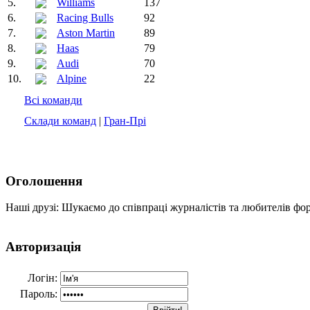
5.
Williams
137
6.
Racing Bulls
92
7.
Aston Martin
89
8.
Haas
79
9.
Audi
70
10.
Alpine
22
Всі команди
Склади команд
|
Гран-Прі
Оголошення
Наші друзі: Шукаємо до співпраці журналістів та любителів фо
Авторизація
Логін:
Пароль: