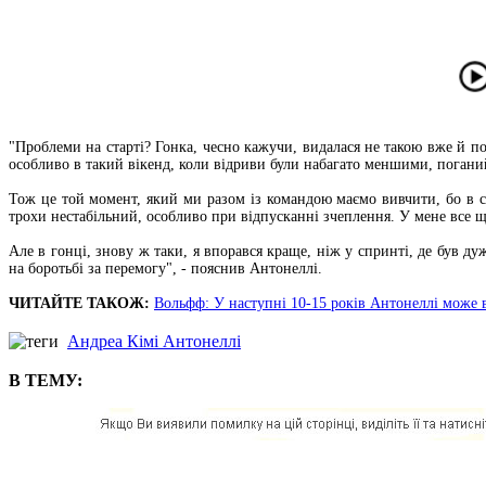
"Проблеми на старті? Гонка, чесно кажучи, видалася не такою вже й пог
особливо в такий вікенд, коли відриви були набагато меншими, погани
Тож це той момент, який ми разом із командою маємо вивчити, бо в сп
трохи нестабільний, особливо при відпусканні зчеплення. У мене все щ
Але в гонці, знову ж таки, я впорався краще, ніж у спринті, де був дуж
на боротьбі за перемогу", - пояснив Антонеллі.
ЧИТАЙТЕ ТАКОЖ:
Вольфф: У наступні 10-15 років Антонеллі може в
Андреа Кімі Антонеллі
В ТЕМУ: