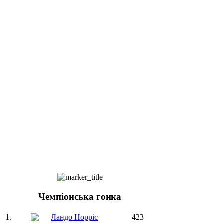
Чемпіонська гонка
1.
Ландо Норріс
423