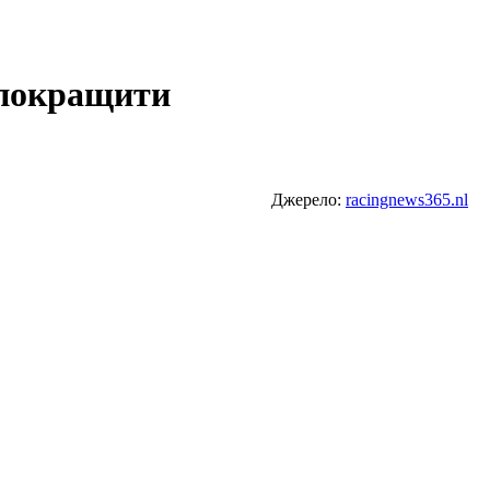
а покращити
Джерело:
racingnews365.nl