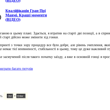
(ВІДЕО)
Кваліфікація Гран Прі
Маямі. Кращі моменти
(ВІДЕО)
аною в цьому плані. Здається, я втратив на старті дві позиції, а в спр
й старт дійсно може змінити хід гонки.
ринті з точки зору процедур все було добре, але рівень зчеплення, який
е немає тієї впевненості, стабільності в цьому, тому це дуже важливий 
е засмучений після такого початку заїзду, а вже в основній гонці я прост
играти багато титулів