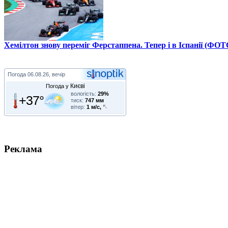
Хемілтон знову переміг Ферстаппена. Тепер і в Іспанії (ФОТ
Погода
06.08.26, вечір
Києві
Погода у
вологість:
29%
+37°
тиск:
747 мм
вітер:
1 м/с,
Реклама