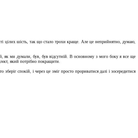
инті цілих шість, так що стало трохи краще. Але це неприйнятно, думаю,
, як ми думали, був, був відсутній. В основному з мого боку я все ще
пункт, який потрібно покращити.
о зберіг спокій, і через це зміг просто прориватися далі і зосередитися