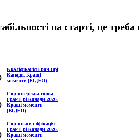
абільності на старті, це треб
Кваліфікація Гран Прі
Канади. Кращі
моменти (ВІДЕО)
Спринтерська гонка
Гран Прі Канади-2026.
Кращі моменти
(ВІДЕО)
Спринт-кваліфікація
Гран Прі Канади-2026.
Кращі моменти