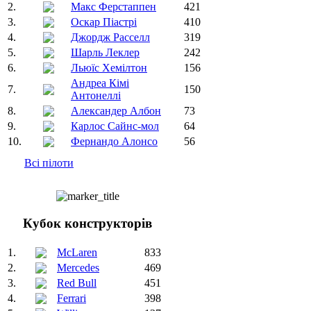
2.
Макс Ферстаппен
421
3.
Оскар Піастрі
410
4.
Джордж Расселл
319
5.
Шарль Леклер
242
6.
Льюїс Хемілтон
156
Андреа Кімі
7.
150
Антонеллі
8.
Александер Албон
73
9.
Карлос Сайнс-мол
64
10.
Фернандо Алонсо
56
Всі пілоти
Кубок конструкторів
1.
McLaren
833
2.
Mercedes
469
3.
Red Bull
451
4.
Ferrari
398