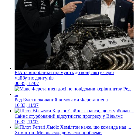
FIA та виробники прямують до конфлікту через
майбутнє двигунів
00:35, 12/07
Ред Булл шокований вимогами Ферстаппена
16:33, 11/07
Сайнс стурбований відсутністю прогресу у Вільямс
16:32, 11/07
Хемілтон: Ми знаємо, де маємо проблеми