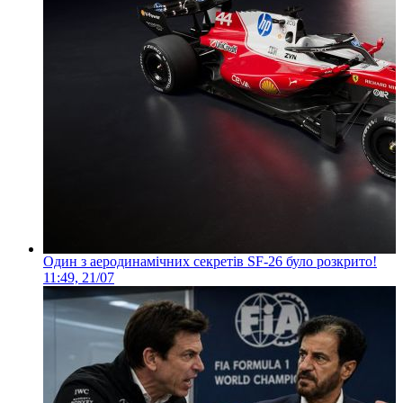
Один з аеродинамічних секретів SF-26 було розкрито!
11:49, 21/07