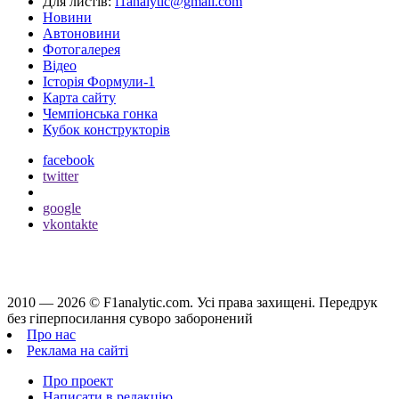
Для листів:
f1analytic@gmail.com
Новини
Автоновини
Фотогалерея
Відео
Історія Формули-1
Карта сайту
Чемпіонська гонка
Кубок конструкторів
facebook
twitter
google
vkontakte
2010 — 2026 ©
F1analytic.com.
Усi права захищенi. Передрук
без гіперпосилання суворо заборонений
Про нас
Реклама на сайті
Про проект
Написати в редакцію