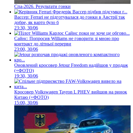
Спа-2026. Результати гонки
Вассер: Ferrari не підготувалася до гонки в Австрії так
добре, як варто було б
23:30, 30/06
Сайнс: Попросив Williams не говорити зі мною про
контракт до літньої перерви
23:00, 30/06
Оновлений кросовер Jetour Freedom надійшов у продаж
(+ФОТО)
19:30, 30/06
Кросовер Volkswagen Tayron L PHEV вийшов на ринок
Китаю (+ФОТО)
15:00, 30/06