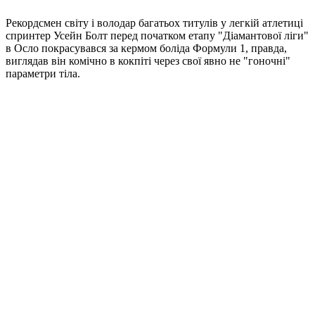
Рекордсмен світу і володар багатьох титулів у легкій атлетиці
спринтер Усейн Болт перед початком етапу "Діамантової ліги"
в Осло покрасувався за кермом боліда Формули 1, правда,
виглядав він комічно в кокпіті через свої явно не "гоночні"
параметри тіла.