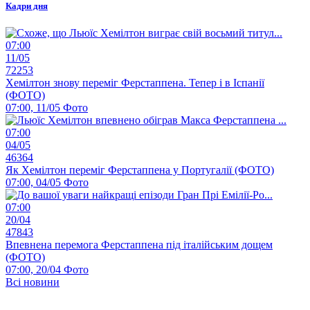
Кадри дня
07:00
11/05
72253
Хемілтон знову переміг Ферстаппена. Тепер і в Іспанії
(ФОТО)
07:00, 11/05
Фото
07:00
04/05
46364
Як Хемілтон переміг Ферстаппена у Португалії (ФОТО)
07:00, 04/05
Фото
07:00
20/04
47843
Впевнена перемога Ферстаппена під італійським дощем
(ФОТО)
07:00, 20/04
Фото
Всі новини