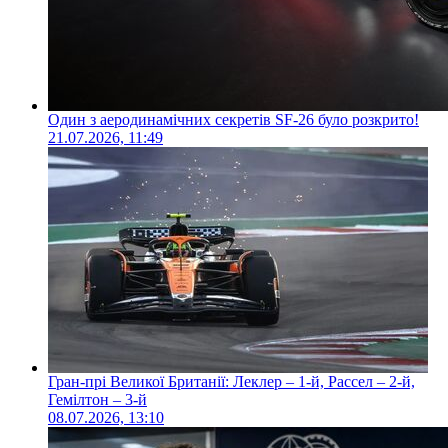
Один з аеродинамічних секретів SF-26 було розкрито!
21.07.2026, 11:49
Гран-прі Великої Британії: Леклер – 1-й, Рассел – 2-й,
Гемілтон – 3-й
08.07.2026, 13:10