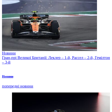
Новини
Гран-прі Великої Британії: Леклер – 1-й, Рассел – 2-й, Гемілтон
– 3-й
Новини
попередні новини