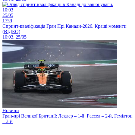
10:03
25/05
1759
Спринт-кваліфікація Гран Прі Канади-2026. Кращі моменти
(ВІДЕО)
10:03, 25/05
Новини
Гран-прі Великої Британії: Леклер – 1-й, Рассел – 2-й, Гемілтон
– 3-й