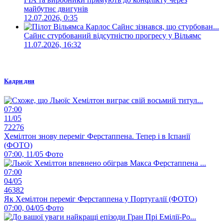
майбутнє двигунів
12.07.2026, 0:35
Сайнс стурбований відсутністю прогресу у Вільямс
11.07.2026, 16:32
Кадри дня
07:00
11/05
72276
Хемілтон знову переміг Ферстаппена. Тепер і в Іспанії
(ФОТО)
07:00, 11/05
Фото
07:00
04/05
46382
Як Хемілтон переміг Ферстаппена у Португалії (ФОТО)
07:00, 04/05
Фото