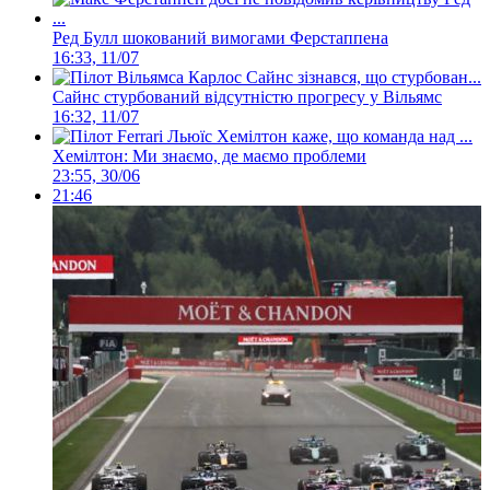
Ред Булл шокований вимогами Ферстаппена
16:33, 11/07
Сайнс стурбований відсутністю прогресу у Вільямс
16:32, 11/07
Хемілтон: Ми знаємо, де маємо проблеми
23:55, 30/06
21:46