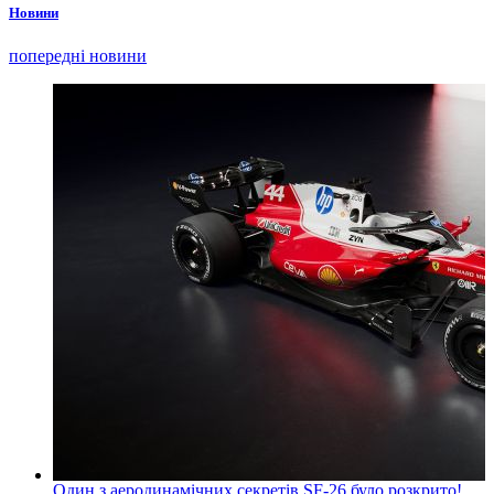
Новини
попередні новини
Один з аеродинамічних секретів SF-26 було розкрито!