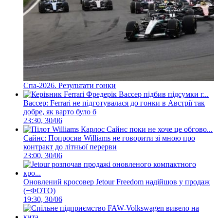
Спа-2026. Результати гонки
Вассер: Ferrari не підготувалася до гонки в Австрії так
добре, як варто було б
23:30, 30/06
Сайнс: Попросив Williams не говорити зі мною про
контракт до літньої перерви
23:00, 30/06
Оновлений кросовер Jetour Freedom надійшов у продаж
(+ФОТО)
19:30, 30/06