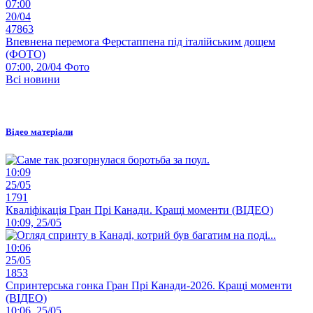
07:00
20/04
47863
Впевнена перемога Ферстаппена під італійським дощем
(ФОТО)
07:00, 20/04
Фото
Всі новини
Відео матеріали
10:09
25/05
1791
Кваліфікація Гран Прі Канади. Кращі моменти (ВІДЕО)
10:09, 25/05
10:06
25/05
1853
Спринтерська гонка Гран Прі Канади-2026. Кращі моменти
(ВІДЕО)
10:06, 25/05