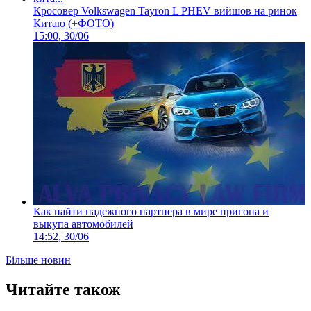
Кросовер Volkswagen Tayron L PHEV вийшов на ринок
Китаю (+ФОТО)
15:00, 30/06
Как найти надежного партнера в мире пригона и
выкупа автомобилей
14:52, 30/06
Більше новин
Читайте також