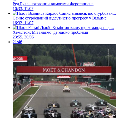
Ред Булл шокований вимогами Ферстаппена
16:33, 11/07
Сайнс стурбований відсутністю прогресу у Вільямс
16:32, 11/07
Хемілтон: Ми знаємо, де маємо проблеми
23:55, 30/06
21:46