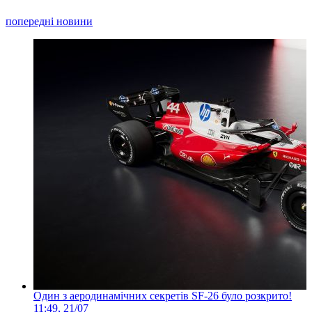
попередні новини
Один з аеродинамічних секретів SF-26 було розкрито!
11:49, 21/07