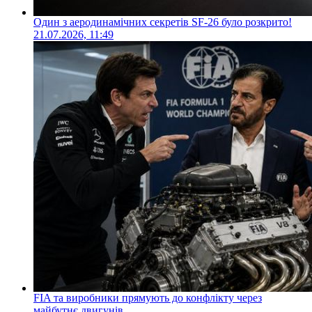
Один з аеродинамічних секретів SF-26 було розкрито!
21.07.2026, 11:49
FIA та виробники прямують до конфлікту через
майбутнє двигунів