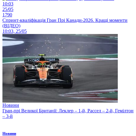
10:03
25/05
1790
Спринт-кваліфікація Гран Прі Канади-2026. Кращі моменти
(ВІДЕО)
10:03, 25/05
Новини
Гран-прі Великої Британії: Леклер – 1-й, Рассел – 2-й, Гемілтон
– 3-й
Новини