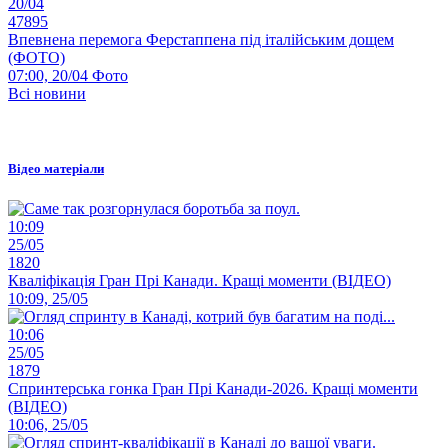
20/04
47895
Впевнена перемога Ферстаппена під італійським дощем
(ФОТО)
07:00, 20/04
Фото
Всі новини
Відео матеріали
10:09
25/05
1820
Кваліфікація Гран Прі Канади. Кращі моменти (ВІДЕО)
10:09, 25/05
10:06
25/05
1879
Спринтерська гонка Гран Прі Канади-2026. Кращі моменти
(ВІДЕО)
10:06, 25/05