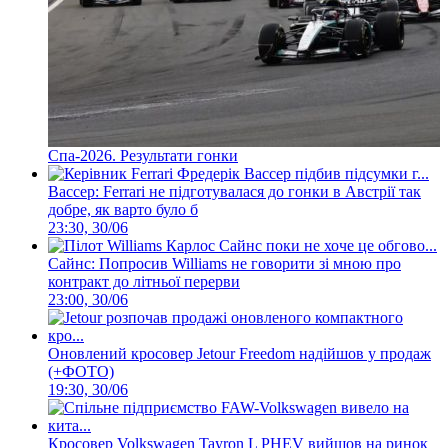
Спа-2026. Результати гонки
Вассер: Ferrari не підготувалася до гонки в Австрії так
добре, як варто було б
23:30, 30/06
Сайнс: Попросив Williams не говорити зі мною про
контракт до літньої перерви
23:00, 30/06
Оновлений кросовер Jetour Freedom надійшов у продаж
(+ФОТО)
19:30, 30/06
Кросовер Volkswagen Tayron L PHEV вийшов на ринок