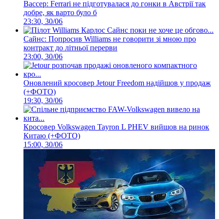
Вассер: Ferrari не підготувалася до гонки в Австрії так
добре, як варто було б
23:30, 30/06
Сайнс: Попросив Williams не говорити зі мною про
контракт до літньої перерви
23:00, 30/06
Оновлений кросовер Jetour Freedom надійшов у продаж
(+ФОТО)
19:30, 30/06
Кросовер Volkswagen Tayron L PHEV вийшов на ринок
Китаю (+ФОТО)
15:00, 30/06