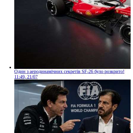
Один з аеродинамічних секретів SF-26 було розкрито!
11:49, 21/07