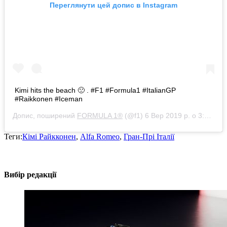
Переглянути цей допис в Instagram
Kimi hits the beach 🙁 . #F1 #Formula1 #ItalianGP
#Raikkonen #Iceman
Допис, поширений
FORMULA 1®
(@f1)
6 Вер 2019 р. о 3:49 PDT
Теги:
Кімі Райкконен
,
Alfa Romeo
,
Гран-Прі Італії
Вибір редакції