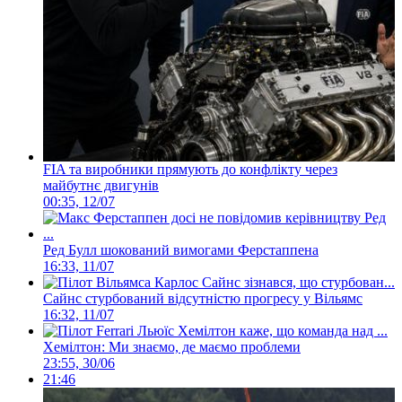
FIA та виробники прямують до конфлікту через
майбутнє двигунів
00:35, 12/07
Ред Булл шокований вимогами Ферстаппена
16:33, 11/07
Сайнс стурбований відсутністю прогресу у Вільямс
16:32, 11/07
Хемілтон: Ми знаємо, де маємо проблеми
23:55, 30/06
21:46