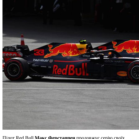
Пілот Red Bull
Макс Ферстаппен
продовжує серію своїх