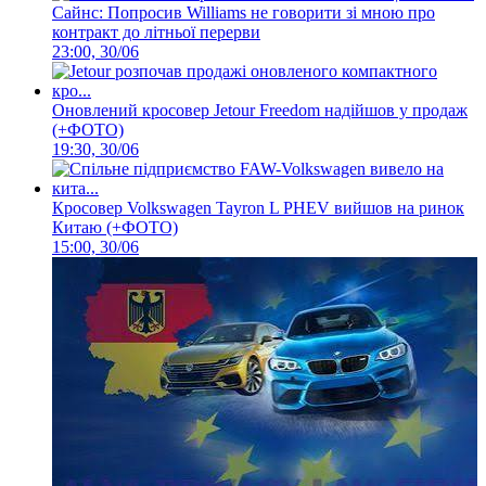
Сайнс: Попросив Williams не говорити зі мною про
контракт до літньої перерви
23:00, 30/06
Оновлений кросовер Jetour Freedom надійшов у продаж
(+ФОТО)
19:30, 30/06
Кросовер Volkswagen Tayron L PHEV вийшов на ринок
Китаю (+ФОТО)
15:00, 30/06