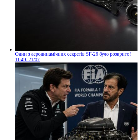
Один з аеродинамічних секретів SF-26 було розкрито!
11:49, 21/07