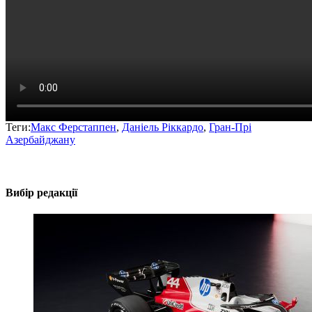
Теги:
Макс Ферстаппен
,
Даніель Ріккардо
,
Гран-Прі
Азербайджану
Вибір редакції