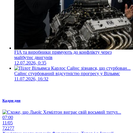
FIA та виробники прямують до конфлікту через
майбутнє двигунів
12.07.2026, 0:35
Сайнс стурбований відсутністю прогресу у Вільямс
11.07.2026, 16:32
Кадри дня
07:00
11/05
72277