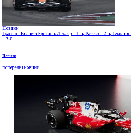
Новини
Гран-прі Великої Британії: Леклер – 1-й, Рассел – 2-й, Гемілтон
– 3-й
Новини
попередні новини