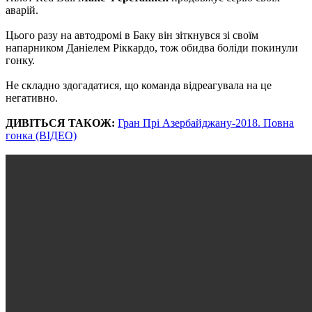
аварій.
Цього разу на автодромі в Баку він зіткнувся зі своїм
напарником Даніелем Ріккардо, тож обидва боліди покинули
гонку.
Не складно здогадатися, що команда відреагувала на це
негативно.
ДИВІТЬСЯ ТАКОЖ:
Гран Прі Азербайджану-2018. Повна
гонка (ВІДЕО)