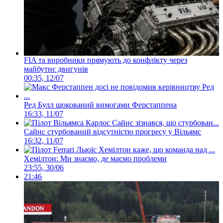
FIA та виробники прямують до конфлікту через
майбутнє двигунів
00:35, 12/07
Ред Булл шокований вимогами Ферстаппена
16:33, 11/07
Сайнс стурбований відсутністю прогресу у Вільямс
16:32, 11/07
Хемілтон: Ми знаємо, де маємо проблеми
23:55, 30/06
21:46