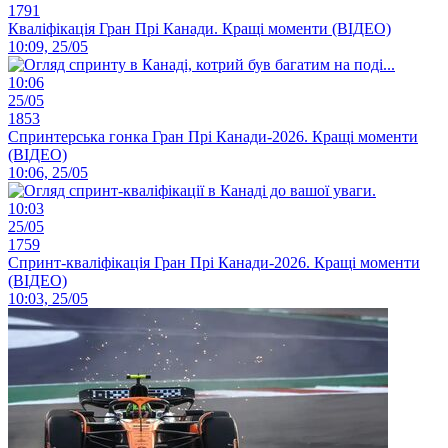
1791
Кваліфікація Гран Прі Канади. Кращі моменти (ВІДЕО)
10:09, 25/05
10:06
25/05
1853
Спринтерська гонка Гран Прі Канади-2026. Кращі моменти
(ВІДЕО)
10:06, 25/05
10:03
25/05
1759
Спринт-кваліфікація Гран Прі Канади-2026. Кращі моменти
(ВІДЕО)
10:03, 25/05