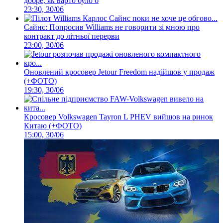
добре, як варто було б
23:30, 30/06
Сайнс: Попросив Williams не говорити зі мною про
контракт до літньої перерви
23:00, 30/06
Оновлений кросовер Jetour Freedom надійшов у продаж
(+ФОТО)
19:30, 30/06
Кросовер Volkswagen Tayron L PHEV вийшов на ринок
Китаю (+ФОТО)
15:00, 30/06