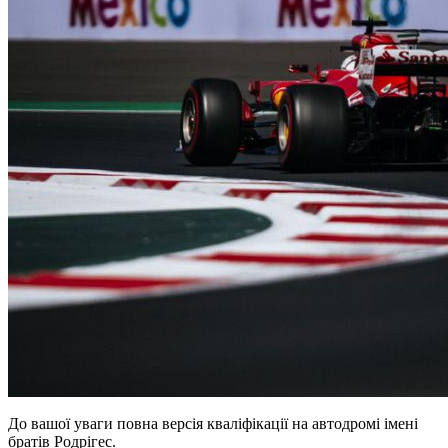
До вашої уваги повна версія кваліфікації на автодромі імені
братів Родрігес.