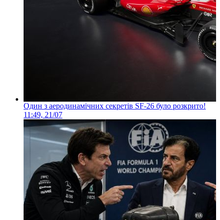
Один з аеродинамічних секретів SF-26 було розкрито!
11:49, 21/07