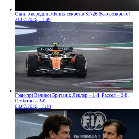
Один з аеродинамічних секретів SF-26 було розкрито!
21.07.2026, 11:49
Гран-прі Великої Британії: Леклер – 1-й, Рассел – 2-й,
Гемілтон – 3-й
08.07.2026, 13:10