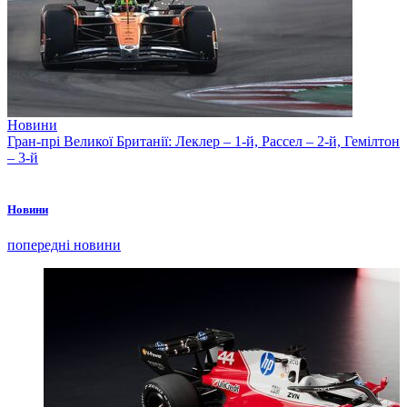
Новини
Гран-прі Великої Британії: Леклер – 1-й, Рассел – 2-й, Гемілтон
– 3-й
Новини
попередні новини