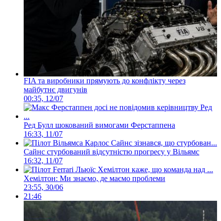
FIA та виробники прямують до конфлікту через
майбутнє двигунів
00:35, 12/07
Ред Булл шокований вимогами Ферстаппена
16:33, 11/07
Сайнс стурбований відсутністю прогресу у Вільямс
16:32, 11/07
Хемілтон: Ми знаємо, де маємо проблеми
23:55, 30/06
21:46