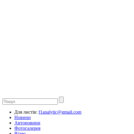
Для листів:
f1analytic@gmail.com
Новини
Автоновини
Фотогалерея
Відео