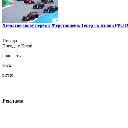
Хемілтон знову переміг Ферстаппена. Тепер і в Іспанії (ФОТ
Погода
Погода у
Києві
вологість:
тиск:
вітер:
Реклама