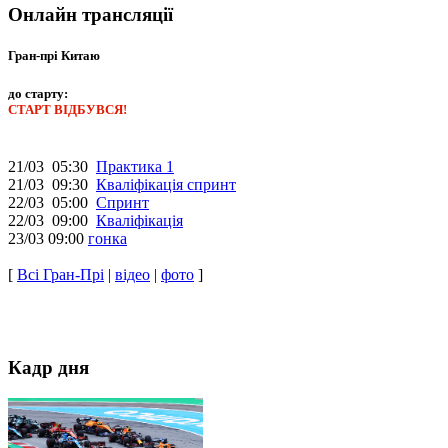
Онлайн трансляції
Гран-прі Китаю
до старту:
СТАРТ ВІДБУВСЯ!
21/03 05:30
Практика 1
21/03 09:30
Кваліфікація спринт
22/03 05:00
Спринт
22/03 09:00
Кваліфікація
23/03 09:00
гонка
[
Всі Гран-Прі
|
відео
|
фото
]
Кадр дня