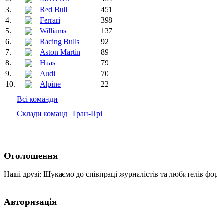
3.
Red Bull
451
4.
Ferrari
398
5.
Williams
137
6.
Racing Bulls
92
7.
Aston Martin
89
8.
Haas
79
9.
Audi
70
10.
Alpine
22
Всі команди
Склади команд
|
Гран-Прі
Оголошення
Наші друзі: Шукаємо до співпраці журналістів та любителів фо
Авторизація