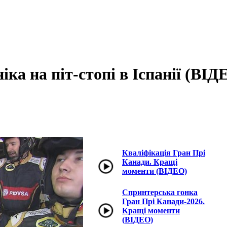
ка на піт-стопі в Іспанії (ВІД
Кваліфікація Гран Прі
Канади. Кращі
моменти (ВІДЕО)
Спринтерська гонка
Гран Прі Канади-2026.
Кращі моменти
(ВІДЕО)