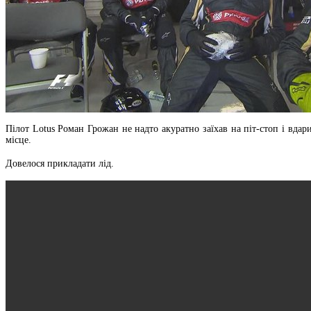
Пілот Lotus Роман Грожан не надто акуратно заїхав на піт-стоп і вдари
місце.
Довелося прикладати лід.