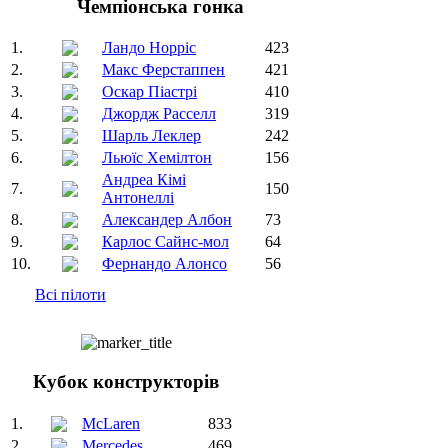
Чемпіонська гонка
1.
Ландо Норріс
423
2.
Макс Ферстаппен
421
3.
Оскар Піастрі
410
4.
Джордж Расселл
319
5.
Шарль Леклер
242
6.
Льюїс Хемілтон
156
Андреа Кімі
7.
150
Антонеллі
8.
Александер Албон
73
9.
Карлос Сайнс-мол
64
10.
Фернандо Алонсо
56
Всі пілоти
Кубок конструкторів
1.
McLaren
833
2.
Mercedes
469