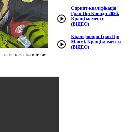
Спринт-кваліфікація
Гран Прі Канади-2026.
Кращі моменти
(ВІДЕО)
Кваліфікація Гран Прі
Маямі. Кращі моменти
(ВІДЕО)
в свого механіка в те саме