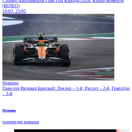
Спринт-кваліфікація Гран Прі Канади-2026. Кращі моменти
(ВІДЕО)
10:03, 25/05
Новини
Гран-прі Великої Британії: Леклер – 1-й, Рассел – 2-й, Гемілтон
– 3-й
Новини
попередні новини