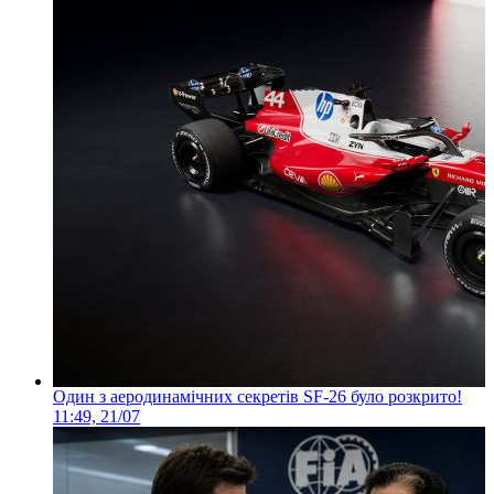
Один з аеродинамічних секретів SF-26 було розкрито!
11:49, 21/07