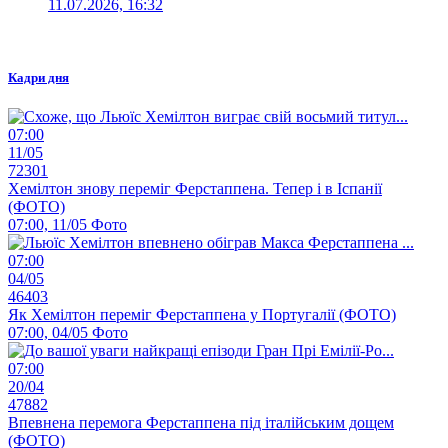
11.07.2026, 16:32
Кадри дня
07:00
11/05
72301
Хемілтон знову переміг Ферстаппена. Тепер і в Іспанії
(ФОТО)
07:00, 11/05
Фото
07:00
04/05
46403
Як Хемілтон переміг Ферстаппена у Португалії (ФОТО)
07:00, 04/05
Фото
07:00
20/04
47882
Впевнена перемога Ферстаппена під італійським дощем
(ФОТО)