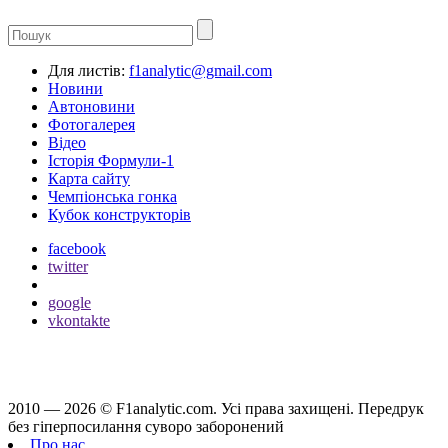
Для листів:
f1analytic@gmail.com
Новини
Автоновини
Фотогалерея
Відео
Історія Формули-1
Карта сайту
Чемпіонська гонка
Кубок конструкторів
facebook
twitter
google
vkontakte
2010 — 2026 ©
F1analytic.com.
Усi права захищенi. Передрук
без гіперпосилання суворо заборонений
Про нас