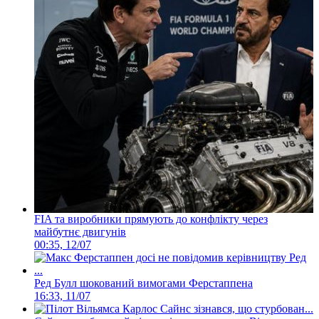
FIA та виробники прямують до конфлікту через
майбутнє двигунів
00:35, 12/07
Ред Булл шокований вимогами Ферстаппена
16:33, 11/07