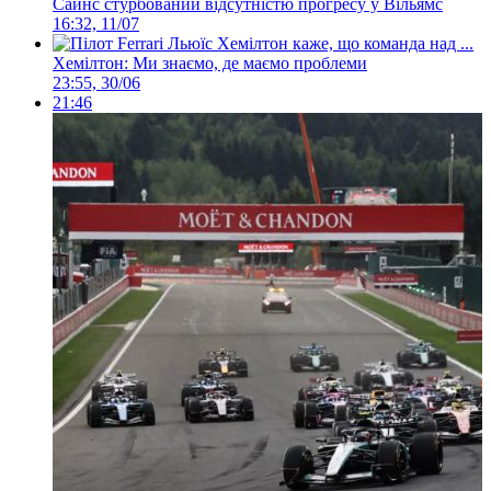
Сайнс стурбований відсутністю прогресу у Вільямс
16:32, 11/07
Хемілтон: Ми знаємо, де маємо проблеми
23:55, 30/06
21:46