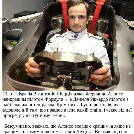
Пілот Hispania Вітантоніо Ліуцці назвав Фернандо Алонсо
найкращим пілотом Формули-1, а Даніеля Ріккардо пілотом з
найбільшим потенціалом. Крім того, Ліуцці розповів, що
задоволений тим, що працює в іспанській стайні і чекає від неї
прогресу у наступному сезоні.
"Безсумнівно, вважаю, що Алонсо все ще є кращим, а якщо не
кращим, то самим цілісним, - завив Ліуцці. - Вважаю, що він