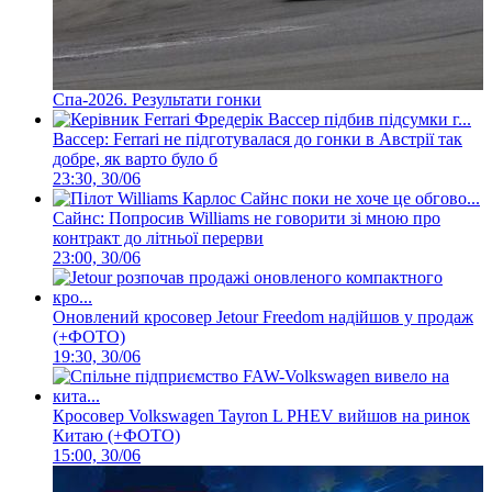
Спа-2026. Результати гонки
Вассер: Ferrari не підготувалася до гонки в Австрії так
добре, як варто було б
23:30, 30/06
Сайнс: Попросив Williams не говорити зі мною про
контракт до літньої перерви
23:00, 30/06
Оновлений кросовер Jetour Freedom надійшов у продаж
(+ФОТО)
19:30, 30/06
Кросовер Volkswagen Tayron L PHEV вийшов на ринок
Китаю (+ФОТО)
15:00, 30/06