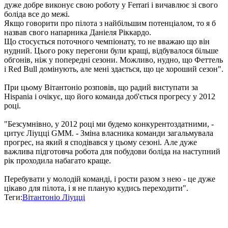
дуже добре виконує свою роботу у Ferrari і вичавлює зі свого
боліда все до межі.
Якщо говорити про пілота з найбільшим потенціалом, то я б
назвав свого напарника Даніеля Ріккардо.
Що стосується поточного чемпіонату, то не вважаю що він
нудний. Цього року перегони були кращі, відбувалося більше
обгонів, ніж у попередні сезони. Можливо, нудно, що Феттель
і Red Bull домінують, але мені здається, що це хороший сезон".
При цьому Вітантоніо розповів, що радий виступати за
Hispania і очікує, що його команда доб'ється прогресу у 2012
році.
"Безсумнівно, у 2012 році ми будемо конкурентоздатними, -
цитує Ліуцці GMM. - Зміна власника команди загальмувала
прогрес, на який я сподівався у цьому сезоні. Але дуже
важлива підготовча робота для побудови боліда на наступний
рік проходила набагато краще.
Перебувати у молодій команді, і рости разом з нею - це дуже
цікаво для пілота, і я не планую кудись переходити".
Теги:
Вітантоніо Ліуцці