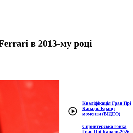
errari в 2013-му році
Кваліфікація Гран Прі
Канади. Кращі
моменти (ВІДЕО)
Спринтерська гонка
Гран Прі Канади-2026.