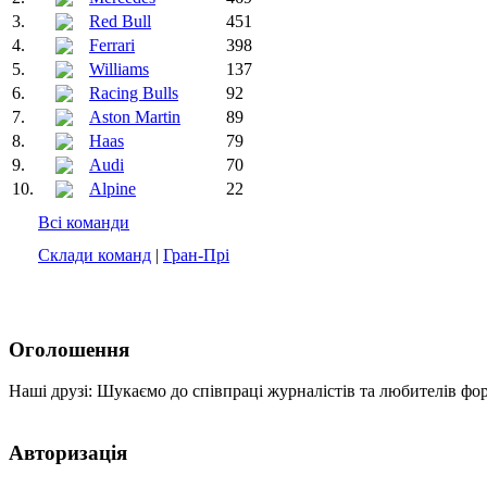
3.
Red Bull
451
4.
Ferrari
398
5.
Williams
137
6.
Racing Bulls
92
7.
Aston Martin
89
8.
Haas
79
9.
Audi
70
10.
Alpine
22
Всі команди
Склади команд
|
Гран-Прі
Оголошення
Наші друзі: Шукаємо до співпраці журналістів та любителів фо
Авторизація