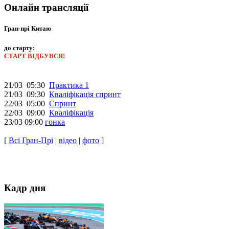
Онлайн трансляції
Гран-прі Китаю
до старту:
СТАРТ ВІДБУВСЯ!
21/03 05:30
Практика 1
21/03 09:30
Кваліфікація спринт
22/03 05:00
Спринт
22/03 09:00
Кваліфікація
23/03 09:00
гонка
[
Всі Гран-Прі
|
відео
|
фото
]
Кадр дня