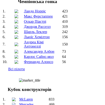
Чемпіонська гонка
1.
Ландо Норріс
423
2.
Макс Ферстаппен
421
3.
Оскар Піастрі
410
4.
Джордж Расселл
319
5.
Шарль Леклер
242
6.
Льюїс Хемілтон
156
Андреа Кімі
7.
150
Антонеллі
8.
Александер Албон
73
9.
Карлос Сайнс-мол
64
10.
Фернандо Алонсо
56
Всі пілоти
Кубок конструкторів
1.
McLaren
833
2.
Mercedes
469