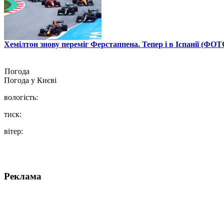
Хемілтон знову переміг Ферстаппена. Тепер і в Іспанії (ФОТ
Погода
Погода у
Києві
вологість:
тиск:
вітер:
Реклама