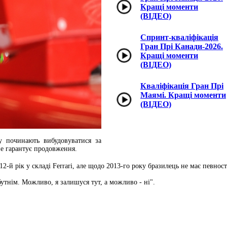
Кращі моменти
(ВІДЕО)
Спринт-кваліфікація
Гран Прі Канади-2026.
Кращі моменти
(ВІДЕО)
Кваліфікація Гран Прі
Маямі. Кращі моменти
(ВІДЕО)
у починають вибудовуватися за
не гарантує продовження.
й рік у складі Ferrari, але щодо 2013-го року бразилець не має певност
утнім. Можливо, я залишуся тут, а можливо - ні".