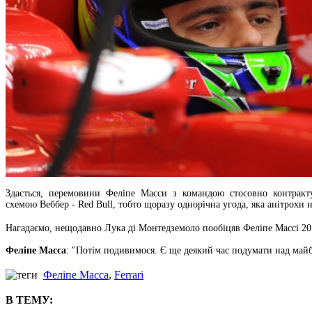
Здається, перемовини Феліпе Масси з командою стосовно контракт
схемою Веббер - Red Bull, тобто щоразу однорічна угода, яка анітрохи 
Нагадаємо, нещодавно Лука ді Монтедземоло пообіцяв Феліпе Массі 2012-
Феліпе Масса
: "Потім подивимося. Є ще деякий час подумати над майб
Феліпе Масса
,
Ferrari
В ТЕМУ: