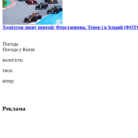
Хемілтон знову переміг Ферстаппена. Тепер і в Іспанії (ФОТ
Погода
Погода у
Києві
вологість:
тиск:
вітер:
Реклама