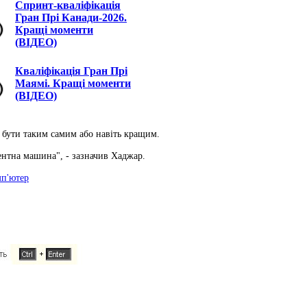
Спринт-кваліфікація
Гран Прі Канади-2026.
Кращі моменти
(ВІДЕО)
Кваліфікація Гран Прі
Маямі. Кращі моменти
(ВІДЕО)
е бути таким самим або навіть кращим.
ентна машина", - зазначив Хаджар.
мп'ютер