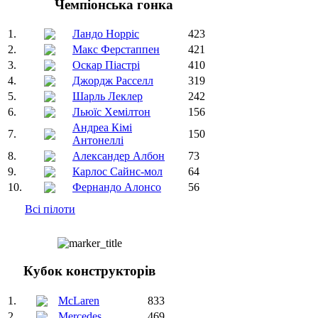
Чемпіонська гонка
1.
Ландо Норріс
423
2.
Макс Ферстаппен
421
3.
Оскар Піастрі
410
4.
Джордж Расселл
319
5.
Шарль Леклер
242
6.
Льюїс Хемілтон
156
Андреа Кімі
7.
150
Антонеллі
8.
Александер Албон
73
9.
Карлос Сайнс-мол
64
10.
Фернандо Алонсо
56
Всі пілоти
Кубок конструкторів
1.
McLaren
833
2.
Mercedes
469