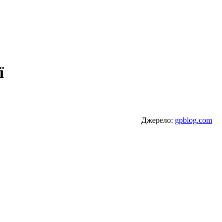
ї
Джерело:
gpblog.com