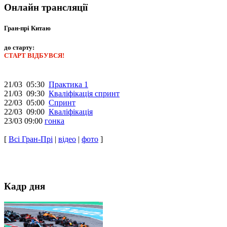
Онлайн трансляції
Гран-прі Китаю
до старту:
СТАРТ ВІДБУВСЯ!
21/03 05:30
Практика 1
21/03 09:30
Кваліфікація спринт
22/03 05:00
Спринт
22/03 09:00
Кваліфікація
23/03 09:00
гонка
[
Всі Гран-Прі
|
відео
|
фото
]
Кадр дня