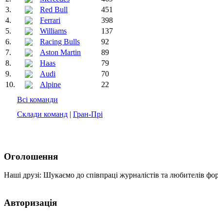
3.
Red Bull
451
4.
Ferrari
398
5.
Williams
137
6.
Racing Bulls
92
7.
Aston Martin
89
8.
Haas
79
9.
Audi
70
10.
Alpine
22
Всі команди
Склади команд
|
Гран-Прі
Оголошення
Наші друзі: Шукаємо до співпраці журналістів та любителів фо
Авторизація