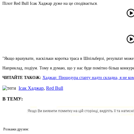
Пілот Red Bull Ісак Хаджар дуже на це сподівається.
"Якщо врахувати, наскільки коротка траса в Шпільберзі, результат мож
Наприклад, подіум. Тому я думаю, що у нас буде помітно більш конкур
ЧИТАЙТЕ ТАКОЖ:
Хаджар: Процедура старту надто складна, я не ко
Ісак Хаджар
,
Red Bull
В ТЕМУ:
Розкажи друзям: