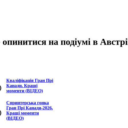
 опинитися на подіумі в Австрі
Кваліфікація Гран Прі
Канади. Кращі
моменти (ВІДЕО)
Спринтерська гонка
Гран Прі Канади-2026.
Кращі моменти
(ВІДЕО)