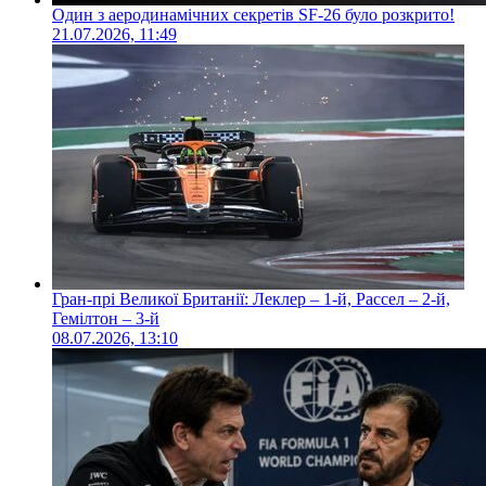
Один з аеродинамічних секретів SF-26 було розкрито!
21.07.2026, 11:49
Гран-прі Великої Британії: Леклер – 1-й, Рассел – 2-й,
Гемілтон – 3-й
08.07.2026, 13:10