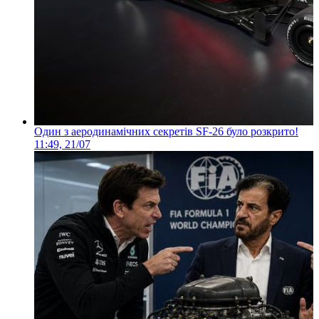
Один з аеродинамічних секретів SF-26 було розкрито!
11:49, 21/07