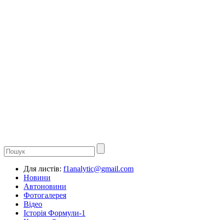
Для листів:
f1analytic@gmail.com
Новини
Автоновини
Фотогалерея
Відео
Історія Формули-1