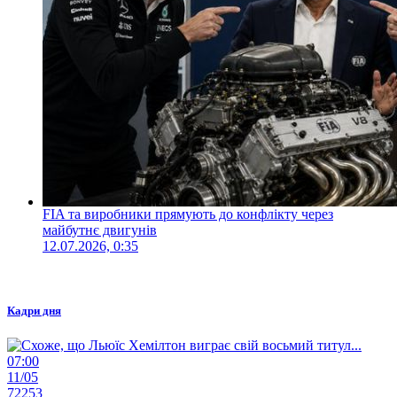
FIA та виробники прямують до конфлікту через
майбутнє двигунів
12.07.2026, 0:35
Кадри дня
07:00
11/05
72253