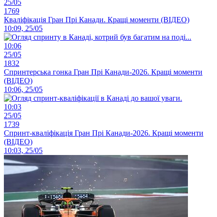
25/05
1769
Кваліфікація Гран Прі Канади. Кращі моменти (ВІДЕО)
10:09, 25/05
10:06
25/05
1832
Спринтерська гонка Гран Прі Канади-2026. Кращі моменти
(ВІДЕО)
10:06, 25/05
10:03
25/05
1739
Спринт-кваліфікація Гран Прі Канади-2026. Кращі моменти
(ВІДЕО)
10:03, 25/05