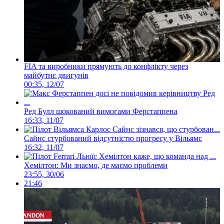
FIA та виробники прямують до конфлікту через
майбутнє двигунів
00:35, 12/07
Ред Булл шокований вимогами Ферстаппена
16:33, 11/07
Сайнс стурбований відсутністю прогресу у Вільямс
16:32, 11/07
Хемілтон: Ми знаємо, де маємо проблеми
23:55, 30/06
21:46