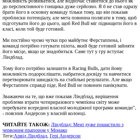
можливість розвиватися, але водночас ставитися до нього як
до перспективного гонщика дуже серйозно. Я б не став одразу
брати його в основну команду тільки тому, що він показав
проблиски потенціалу, але мета повинна полягати в тому, щоб
підготувати його до цього, щоб Red Bull міг підвищити його в
класі, коли той буде готовий.
Ми постійно чуємо чутки про майбутнє Ферстаппена, і
команді потрібно готувати пілота, який буде готовий зайняти
його місце, якщо це знадобиться. Саме тут у гру вступає
Ліндблад.
Тому його потрібно залишити в Racing Bulls, дати йому
можливість подорослішати, набратися досвіду та навчитися
перетворювати швидкість на стабільні результати. Але якщо
Ферстаппен справді піде, Red Bull не повинен панікувати.
Зважаючи на те, що вже показав Ліндблад, вирішення
проблеми втрати чотириразового чемпіона світу може
перебувати всередині власної молодіжної програми команди",
- пояснив Андерсон у власній колонці.
ЧИТАЙТЕ ТАКОЖ:
Ліндблад: Мені дуже пощастило з
червоним прапором у Монако
Теги:
Арвід Ліндблад
,
Гері Андерсон