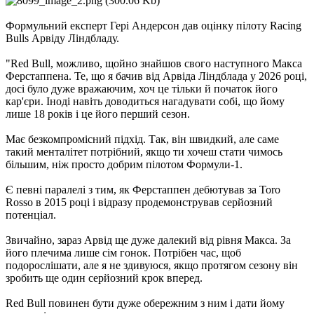
Формульний експерт Гері Андерсон дав оцінку пілоту Racing
Bulls Арвіду Ліндбладу.
"Red Bull, можливо, щойно знайшов свого наступного Макса
Ферстаппена. Те, що я бачив від Арвіда Ліндблада у 2026 році,
досі було дуже вражаючим, хоч це тільки й початок його
кар'єри. Іноді навіть доводиться нагадувати собі, що йому
лише 18 років і це його перший сезон.
Має безкомпромісний підхід. Так, він швидкий, але саме
такий менталітет потрібний, якщо ти хочеш стати чимось
більшим, ніж просто добрим пілотом Формули-1.
Є певні паралелі з тим, як Ферстаппен дебютував за Toro
Rosso в 2015 році і відразу продемонстрував серйозний
потенціал.
Звичайно, зараз Арвід ще дуже далекий від рівня Макса. За
його плечима лише сім гонок. Потрібен час, щоб
подорослішати, але я не здивуюся, якщо протягом сезону він
зробить ще один серйозний крок вперед.
Red Bull повинен бути дуже обережним з ним і дати йому