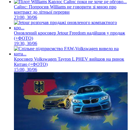
Сайнс: Попросив Williams не говорити зі мною про
контракт до літньої перерви
23:00, 30/06
Оновлений кросовер Jetour Freedom надійшов у продаж
(+ФОТО)
19:30, 30/06
Кросовер Volkswagen Tayron L PHEV вийшов на ринок
Китаю (+ФОТО)
15:00, 30/06