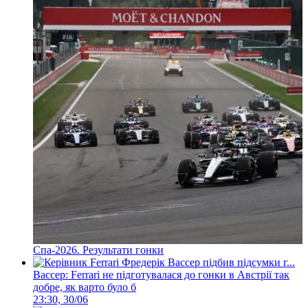
Спа-2026. Результати гонки
Вассер: Ferrari не підготувалася до гонки в Австрії так
добре, як варто було б
23:30, 30/06