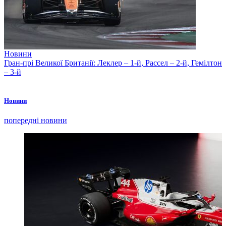
Новини
Гран-прі Великої Британії: Леклер – 1-й, Рассел – 2-й, Гемілтон
– 3-й
Новини
попередні новини