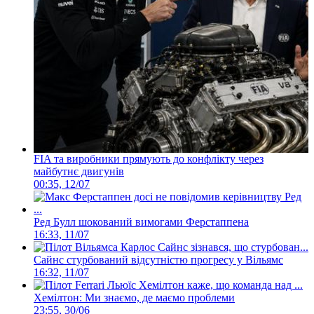
FIA та виробники прямують до конфлікту через
майбутнє двигунів
00:35, 12/07
Ред Булл шокований вимогами Ферстаппена
16:33, 11/07
Сайнс стурбований відсутністю прогресу у Вільямс
16:32, 11/07
Хемілтон: Ми знаємо, де маємо проблеми
23:55, 30/06