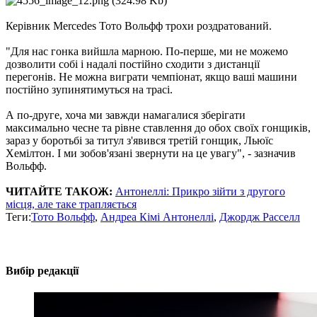
Керівник Mercedes Тото Вольфф трохи роздратований.
"Для нас гонка вийшла марною. По-перше, ми не можемо
дозволити собі і надалі постійно сходити з дистанції
перегонів. Не можна виграти чемпіонат, якщо ваші машини
постійно зупинятимуться на трасі.
А по-друге, хоча ми завжди намагалися зберігати
максимально чесне та рівне ставлення до обох своїх гонщиків,
зараз у боротьбі за титул з'явився третій гонщик, Льюїс
Хемілтон. І ми зобов'язані звернути на це увагу", - зазначив
Вольфф.
ЧИТАЙТЕ ТАКОЖ:
Антонеллі: Прикро зійти з другого
місця, але таке трапляється
Теги:
Тото Вольфф
,
Андреа Кімі Антонеллі
,
Джордж Расселл
Вибір редакції