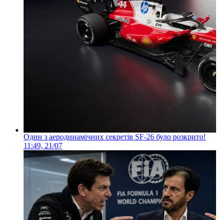
Один з аеродинамічних секретів SF-26 було розкрито!
11:49, 21/07