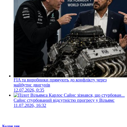
FIA та виробники прямують до конфлікту через
майбутнє двигунів
12.07.2026, 0:35
Сайнс стурбований відсутністю прогресу у Вільямс
11.07.2026, 16:32
Кадри дня