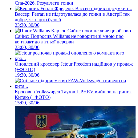
Спа-2026. Результати гонки
Вассер: Ferrari не підготувалася до гонки в Австрії так
добре, як варто було б
23:30, 30/06
Сайнс: Попросив Williams не говорити зі мною про
контракт до літньої перерви
23:00, 30/06
Оновлений кросовер Jetour Freedom надійшов у продаж
(+ФОТО)
19:30, 30/06
Кросовер Volkswagen Tayron L PHEV вийшов на ринок
Китаю (+ФОТО)
15:00, 30/06