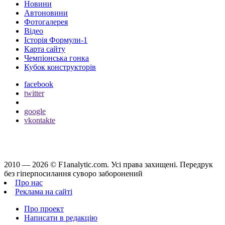
Новини
Автоновини
Фотогалерея
Відео
Історія Формули-1
Карта сайту
Чемпіонська гонка
Кубок конструкторів
facebook
twitter
google
vkontakte
2010 — 2026 ©
F1analytic.com.
Усi права захищенi. Передрук
без гіперпосилання суворо заборонений
Про нас
Реклама на сайті
Про проект
Написати в редакцію