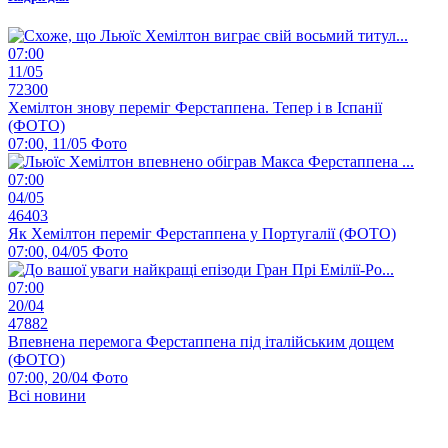
07:00
11/05
72300
Хемілтон знову переміг Ферстаппена. Тепер і в Іспанії
(ФОТО)
07:00, 11/05
Фото
07:00
04/05
46403
Як Хемілтон переміг Ферстаппена у Португалії (ФОТО)
07:00, 04/05
Фото
07:00
20/04
47882
Впевнена перемога Ферстаппена під італійським дощем
(ФОТО)
07:00, 20/04
Фото
Всі новини