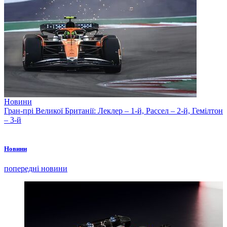
Новини
Гран-прі Великої Британії: Леклер – 1-й, Рассел – 2-й, Гемілтон
– 3-й
Новини
попередні новини