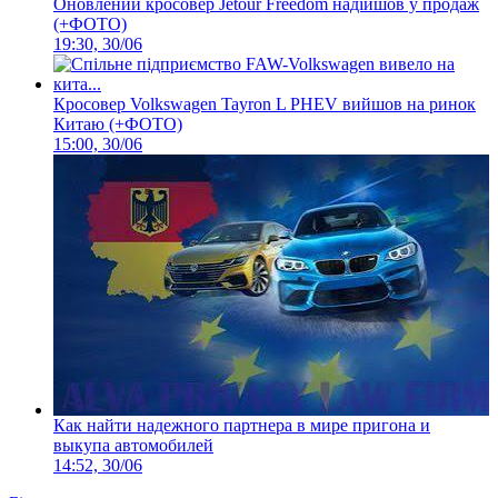
Оновлений кросовер Jetour Freedom надійшов у продаж
(+ФОТО)
19:30, 30/06
Кросовер Volkswagen Tayron L PHEV вийшов на ринок
Китаю (+ФОТО)
15:00, 30/06
Как найти надежного партнера в мире пригона и
выкупа автомобилей
14:52, 30/06