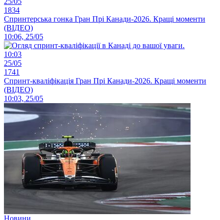
25/05
1834
Спринтерська гонка Гран Прі Канади-2026. Кращі моменти
(ВІДЕО)
10:06, 25/05
10:03
25/05
1741
Спринт-кваліфікація Гран Прі Канади-2026. Кращі моменти
(ВІДЕО)
10:03, 25/05
Новини