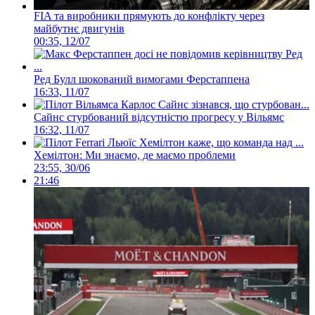
FIA та виробники прямують до конфлікту через
майбутнє двигунів
00:35, 12/07
Ред Булл шокований вимогами Ферстаппена
16:33, 11/07
Сайнс стурбований відсутністю прогресу у Вільямс
16:32, 11/07
Хемілтон: Ми знаємо, де маємо проблеми
23:55, 30/06
21:46