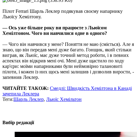
Пілот Ferrari Шарль Леклер подякував своєму напарнику
Льюїсу Хемілтону.
— Ось уже більше року ви працюєте з Льюїсом
Хемілтоном. Чого ви навчилися одне в одного?
— Чого він навчився у мене? Поняття не маю (сміється). Але я
знаю, що він передав мені дуже багато. Гонщик, який стільки
виграв, як Льюїс, має дуже точний метод роботи, і в певних
аспектах він відкрив мені очі. Мені дуже щастило по ходу
кар'єри: моїми напарниками були неймовірно талановиті
пілоти, і кожен із них щось мені залишив і дозволив вирости, -
запевнив Леклер.
ЧИТАЙТЕ ТАКОЖ:
Смедлі: Швидкість Хемілтона в Канаді
зачепила Леклера
Теги:
Шарль Леклер
,
Льюїс Хемільтон
Вибір редакції