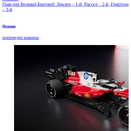
Гран-прі Великої Британії: Леклер – 1-й, Рассел – 2-й, Гемілтон
– 3-й
Новини
попередні новини