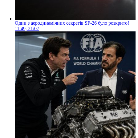
Один з аеродинамічних секретів SF-26 було розкрито!
11:49, 21/07