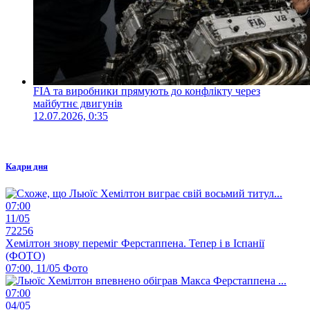
FIA та виробники прямують до конфлікту через
майбутнє двигунів
12.07.2026, 0:35
Кадри дня
07:00
11/05
72256
Хемілтон знову переміг Ферстаппена. Тепер і в Іспанії
(ФОТО)
07:00, 11/05
Фото
07:00
04/05