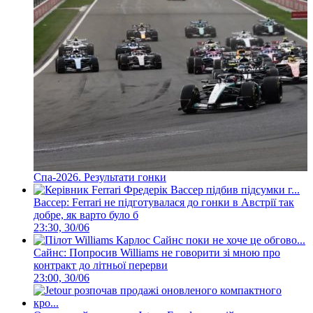
Спа-2026. Результати гонки
Вассер: Ferrari не підготувалася до гонки в Австрії так
добре, як варто було б
23:30, 30/06
Сайнс: Попросив Williams не говорити зі мною про
контракт до літньої перерви
23:00, 30/06