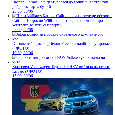
Вассер: Ferrari не підготувалася до гонки в Австрії так
добре, як варто було б
23:30, 30/06
Сайнс: Попросив Williams не говорити зі мною про
контракт до літньої перерви
23:00, 30/06
Оновлений кросовер Jetour Freedom надійшов у продаж
(+ФОТО)
19:30, 30/06
Кросовер Volkswagen Tayron L PHEV вийшов на ринок
Китаю (+ФОТО)
15:00, 30/06