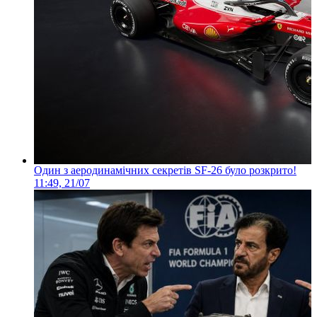
Один з аеродинамічних секретів SF-26 було розкрито!
11:49, 21/07