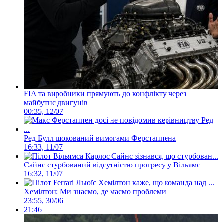
FIA та виробники прямують до конфлікту через
майбутнє двигунів
00:35, 12/07
Ред Булл шокований вимогами Ферстаппена
16:33, 11/07
Сайнс стурбований відсутністю прогресу у Вільямс
16:32, 11/07
Хемілтон: Ми знаємо, де маємо проблеми
23:55, 30/06
21:46