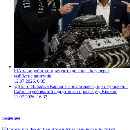
FIA та виробники прямують до конфлікту через
майбутнє двигунів
12.07.2026, 0:35
Сайнс стурбований відсутністю прогресу у Вільямс
11.07.2026, 16:32
Кадри дня