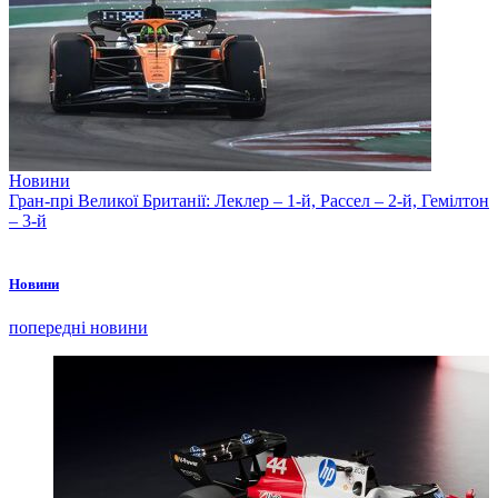
Новини
Гран-прі Великої Британії: Леклер – 1-й, Рассел – 2-й, Гемілтон
– 3-й
Новини
попередні новини