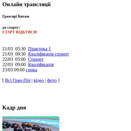
Онлайн трансляції
Гран-прі Китаю
до старту:
СТАРТ ВІДБУВСЯ!
21/03 05:30
Практика 1
21/03 09:30
Кваліфікація спринт
22/03 05:00
Спринт
22/03 09:00
Кваліфікація
23/03 09:00
гонка
[
Всі Гран-Прі
|
відео
|
фото
]
Кадр дня