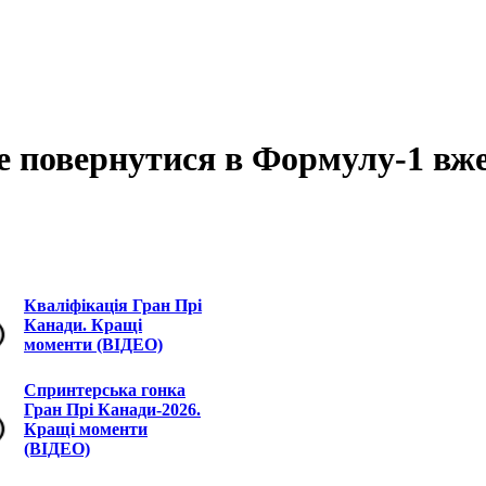
е повернутися в Формулу-1 вже
Кваліфікація Гран Прі
Канади. Кращі
моменти (ВІДЕО)
Спринтерська гонка
Гран Прі Канади-2026.
Кращі моменти
(ВІДЕО)