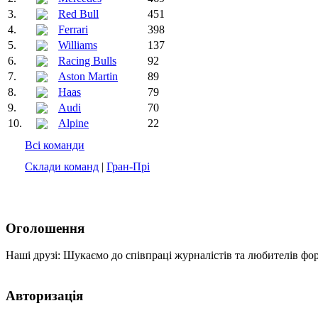
3.
Red Bull
451
4.
Ferrari
398
5.
Williams
137
6.
Racing Bulls
92
7.
Aston Martin
89
8.
Haas
79
9.
Audi
70
10.
Alpine
22
Всі команди
Склади команд
|
Гран-Прі
Оголошення
Наші друзі: Шукаємо до співпраці журналістів та любителів фо
Авторизація