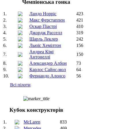
Чемпіонська гонка
1.
Ландо Норріс
423
2.
Макс Ферстаппен
421
3.
Оскар Піастрі
410
4.
Джордж Расселл
319
5.
Шарль Леклер
242
6.
Льюїс Хемілтон
156
Андреа Кімі
7.
150
Антонеллі
8.
Александер Албон
73
9.
Карлос Сайнс-мол
64
10.
Фернандо Алонсо
56
Всі пілоти
Кубок конструкторів
1.
McLaren
833
2.
Mercedes
469