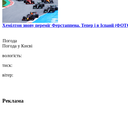
Хемілтон знову переміг Ферстаппена. Тепер і в Іспанії (ФОТ
Погода
Погода у
Києві
вологість:
тиск:
вітер:
Реклама