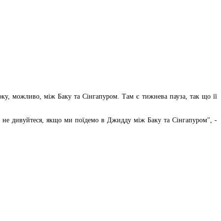
року, можливо, між Баку та Сінгапуром. Там є тижнева пауза, так що її
е не дивуйтеся, якщо ми поїдемо в Джидду між Баку та Сінгапуром", -