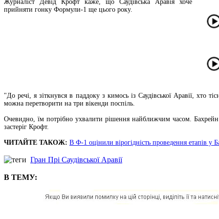
Журналіст Девід Крофт каже, що Саудівська Аравія хоче
прийняти гонку Формули-1 ще цього року.
"До речі, я зіткнувся в паддоку з кимось із Саудівської Аравії, хто 
можна перетворити на три вікенди поспіль.
Очевидно, їм потрібно ухвалити рішення найближчим часом. Бахрейн т
застеріг Крофт.
ЧИТАЙТЕ ТАКОЖ:
В Ф-1 оцінили вірогідність проведення етапів у Б
Гран Прі Саудівської Аравії
В ТЕМУ: