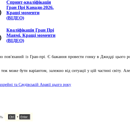
Спринт-кваліфікація
Гран Прі Канади-2026.
Кращі моменти
(ВІДЕО)
Кваліфікація Гран Прі
Маямі. Кращі моменти
(ВІДЕО)
тісно пов'язаний із Гран-прі. Є бажання провести гонку в Джидді цього 
еж може бути варіантом, залежно від ситуації у цій частині світу. Ал
ахрейні та Саудівській Аравії цього року