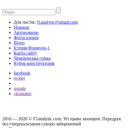
Для листів:
f1analytic@gmail.com
Новини
Автоновини
Фотогалерея
Відео
Історія Формули-1
Карта сайту
Чемпіонська гонка
Кубок конструкторів
facebook
twitter
google
vkontakte
2010 — 2026 ©
F1analytic.com.
Усi права захищенi. Передрук
без гіперпосилання суворо заборонений