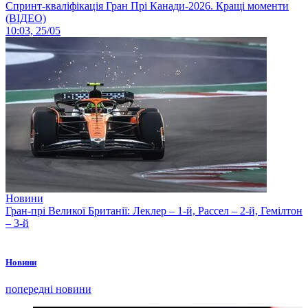
Спринт-кваліфікація Гран Прі Канади-2026. Кращі моменти
(ВІДЕО)
10:03, 25/05
Новини
Гран-прі Великої Британії: Леклер – 1-й, Рассел – 2-й, Гемілтон
– 3-й
Новини
попередні новини