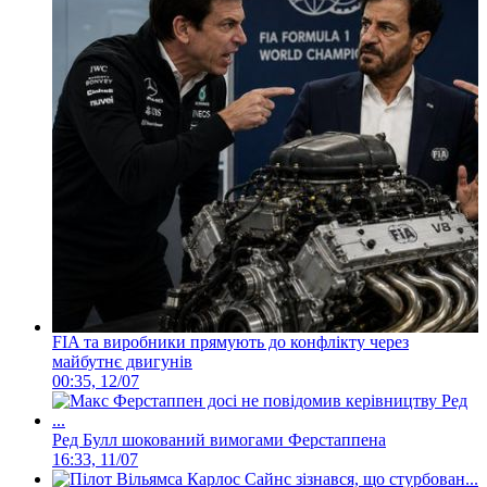
FIA та виробники прямують до конфлікту через
майбутнє двигунів
00:35, 12/07
Ред Булл шокований вимогами Ферстаппена
16:33, 11/07