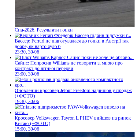
Спа-2026. Результати гонки
Вассер: Ferrari не підготувалася до гонки в Австрії так
добре, як варто було б
23:30, 30/06
Сайнс: Попросив Williams не говорити зі мною про
контракт до літньої перерви
23:00, 30/06
Оновлений кросовер Jetour Freedom надійшов у продаж
(+ФОТО)
19:30, 30/06
Кросовер Volkswagen Tayron L PHEV вийшов на ринок
Китаю (+ФОТО)
15:00, 30/06