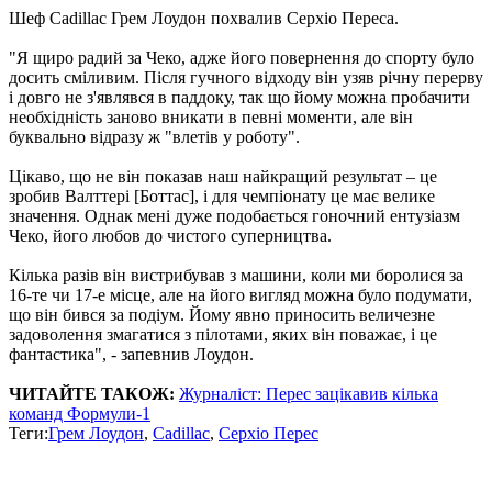
Шеф Cadillac Грем Лоудон похвалив Серхіо Переса.
"Я щиро радий за Чеко, адже його повернення до спорту було
досить сміливим. Після гучного відходу він узяв річну перерву
і довго не з'являвся в паддоку, так що йому можна пробачити
необхідність заново вникати в певні моменти, але він
буквально відразу ж "влетів у роботу".
Цікаво, що не він показав наш найкращий результат – це
зробив Валттері [Боттас], і для чемпіонату це має велике
значення. Однак мені дуже подобається гоночний ентузіазм
Чеко, його любов до чистого суперництва.
Кілька разів він вистрибував з машини, коли ми боролися за
16-те чи 17-е місце, але на його вигляд можна було подумати,
що він бився за подіум. Йому явно приносить величезне
задоволення змагатися з пілотами, яких він поважає, і це
фантастика", - запевнив Лоудон.
ЧИТАЙТЕ ТАКОЖ:
Журналіст: Перес зацікавив кілька
команд Формули-1
Теги:
Грем Лоудон
,
Cadillac
,
Серхіо Перес