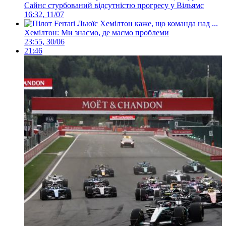
Сайнс стурбований відсутністю прогресу у Вільямс
16:32, 11/07
Хемілтон: Ми знаємо, де маємо проблеми
23:55, 30/06
21:46