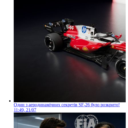
Один з аеродинамічних секретів SF-26 було розкрито!
11:49, 21/07