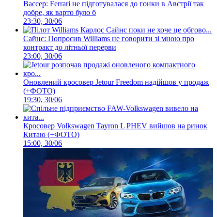
Вассер: Ferrari не підготувалася до гонки в Австрії так
добре, як варто було б
23:30, 30/06
Сайнс: Попросив Williams не говорити зі мною про
контракт до літньої перерви
23:00, 30/06
Оновлений кросовер Jetour Freedom надійшов у продаж
(+ФОТО)
19:30, 30/06
Кросовер Volkswagen Tayron L PHEV вийшов на ринок
Китаю (+ФОТО)
15:00, 30/06