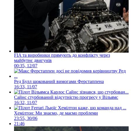
FIA та виробники прямують до конфлікту через
майбутнє двигунів
00:35, 12/07
Ред Булл шокований вимогами Ферстаппена
16:33, 11/07
Сайнс стурбований відсутністю прогресу у Вільямс
16:32, 11/07
Хемілтон: Ми знаємо, де маємо проблеми
23:55, 30/06
21:46