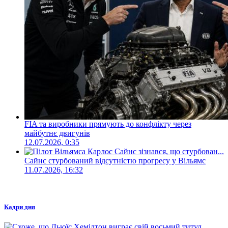
FIA та виробники прямують до конфлікту через
майбутнє двигунів
12.07.2026, 0:35
Сайнс стурбований відсутністю прогресу у Вільямс
11.07.2026, 16:32
Кадри дня