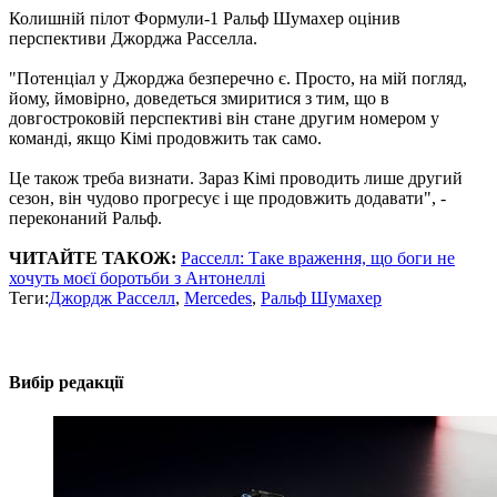
Колишній пілот Формули-1 Ральф Шумахер оцінив
перспективи Джорджа Расселла.
"Потенціал у Джорджа безперечно є. Просто, на мій погляд,
йому, ймовірно, доведеться змиритися з тим, що в
довгостроковій перспективі він стане другим номером у
команді, якщо Кімі продовжить так само.
Це також треба визнати. Зараз Кімі проводить лише другий
сезон, він чудово прогресує і ще продовжить додавати", -
переконаний Ральф.
ЧИТАЙТЕ ТАКОЖ:
Расселл: Таке враження, що боги не
хочуть моєї боротьби з Антонеллі
Теги:
Джордж Расселл
,
Mercedes
,
Ральф Шумахер
Вибір редакції