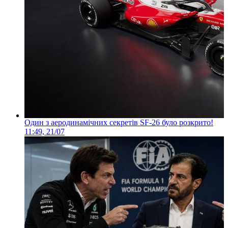
Один з аеродинамічних секретів SF-26 було розкрито!
11:49, 21/07