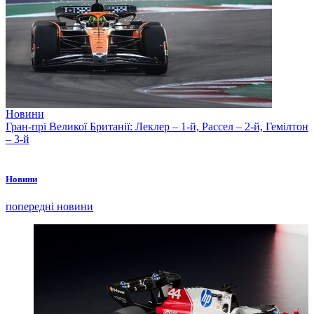
Новини
Гран-прі Великої Британії: Леклер – 1-й, Рассел – 2-й, Гемілтон
– 3-й
Новини
попередні новини