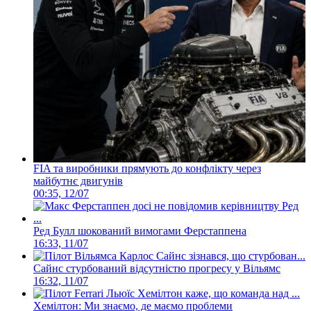
FIA та виробники прямують до конфлікту через
майбутнє двигунів
00:35, 12/07
Ред Булл шокований вимогами Ферстаппена
16:33, 11/07
Сайнс стурбований відсутністю прогресу у Вільямс
16:32, 11/07
Хемілтон: Ми знаємо, де маємо проблеми