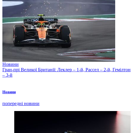
Новини
Гран-прі Великої Британії: Леклер – 1-й, Рассел – 2-й, Гемілтон
– 3-й
Новини
попередні новини