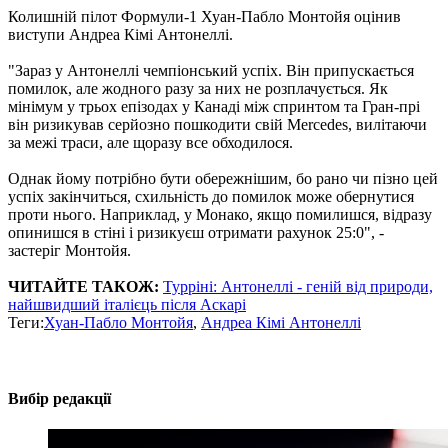
Колишній пілот Формули-1 Хуан-Пабло Монтойя оцінив
виступи Андреа Кімі Антонеллі.
"Зараз у Антонеллі чемпіонський успіх. Він припускається
помилок, але жодного разу за них не розплачується. Як
мінімум у трьох епізодах у Канаді між спринтом та Гран-прі
він ризикував серйозно пошкодити свій Mercedes, вилітаючи
за межі траси, але щоразу все обходилося.
Однак йому потрібно бути обережнішим, бо рано чи пізно цей
успіх закінчиться, схильність до помилок може обернутися
проти нього. Наприклад, у Монако, якщо помилишся, відразу
опинишся в стіні і ризикуєш отримати рахунок 25:0", -
застеріг Монтойя.
ЧИТАЙТЕ ТАКОЖ:
Турріні: Антонеллі - геній від природи,
найшвидший італієць після Аскарі
Теги:
Хуан-Пабло Монтойя
,
Андреа Кімі Антонеллі
Вибір редакції