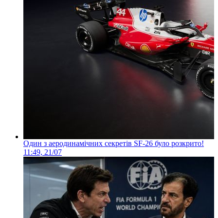
Один з аеродинамічних секретів SF-26 було розкрито!
11:49, 21/07