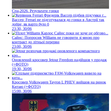
Спа-2026. Результати гонки
Вассер: Ferrari не підготувалася до гонки в Австрії так
добре, як варто було б
23:30, 30/06
Сайнс: Попросив Williams не говорити зі мною про
контракт до літньої перерви
23:00, 30/06
Оновлений кросовер Jetour Freedom надійшов у продаж
(+ФОТО)
19:30, 30/06
Кросовер Volkswagen Tayron L PHEV вийшов на ринок
Китаю (+ФОТО)
15:00, 30/06