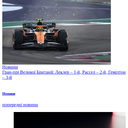
Новини
Гран-прі Великої Британії: Леклер – 1-й, Рассел – 2-й, Гемілтон
– 3-й
Новини
попередні новини