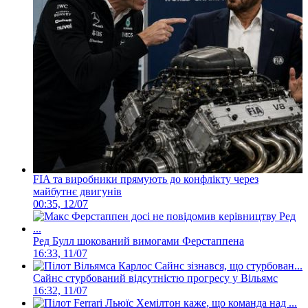
FIA та виробники прямують до конфлікту через
майбутнє двигунів
00:35, 12/07
Ред Булл шокований вимогами Ферстаппена
16:33, 11/07
Сайнс стурбований відсутністю прогресу у Вільямс
16:32, 11/07