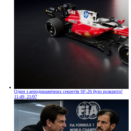
Один з аеродинамічних секретів SF-26 було розкрито!
11:49, 21/07