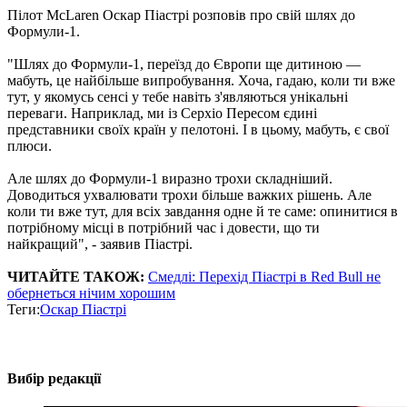
Пілот McLaren Оскар Піастрі розповів про свій шлях до
Формули-1.
"Шлях до Формули-1, переїзд до Європи ще дитиною —
мабуть, це найбільше випробування. Хоча, гадаю, коли ти вже
тут, у якомусь сенсі у тебе навіть з'являються унікальні
переваги. Наприклад, ми із Серхіо Пересом єдині
представники своїх країн у пелотоні. І в цьому, мабуть, є свої
плюси.
Але шлях до Формули-1 виразно трохи складніший.
Доводиться ухвалювати трохи більше важких рішень. Але
коли ти вже тут, для всіх завдання одне й те саме: опинитися в
потрібному місці в потрібний час і довести, що ти
найкращий", - заявив Піастрі.
ЧИТАЙТЕ ТАКОЖ:
Смедлі: Перехід Піастрі в Red Bull не
обернеться нічим хорошим
Теги:
Оскар Піастрі
Вибір редакції