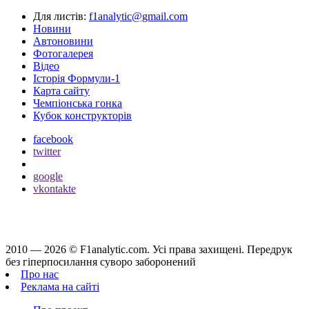
Для листів:
f1analytic@gmail.com
Новини
Автоновини
Фотогалерея
Відео
Історія Формули-1
Карта сайту
Чемпіонська гонка
Кубок конструкторів
facebook
twitter
google
vkontakte
2010 — 2026 ©
F1analytic.com.
Усi права захищенi. Передрук
без гіперпосилання суворо заборонений
Про нас
Реклама на сайті