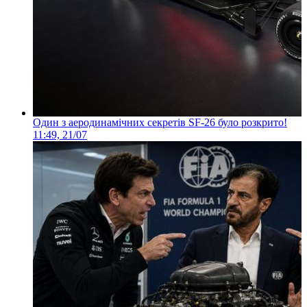
Один з аеродинамічних секретів SF-26 було розкрито!
11:49, 21/07