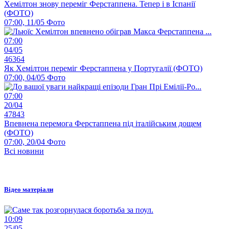
Хемілтон знову переміг Ферстаппена. Тепер і в Іспанії
(ФОТО)
07:00, 11/05
Фото
07:00
04/05
46364
Як Хемілтон переміг Ферстаппена у Португалії (ФОТО)
07:00, 04/05
Фото
07:00
20/04
47843
Впевнена перемога Ферстаппена під італійським дощем
(ФОТО)
07:00, 20/04
Фото
Всі новини
Відео матеріали
10:09
25/05