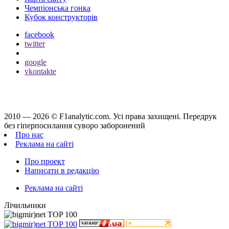
Чемпіонська гонка
Кубок конструкторів
facebook
twitter
google
vkontakte
2010 — 2026 ©
F1analytic.com.
Усi права захищенi. Передрук
без гіперпосилання суворо заборонений
Про нас
Реклама на сайті
Про проект
Написати в редакцію
Реклама на сайті
Лічильники