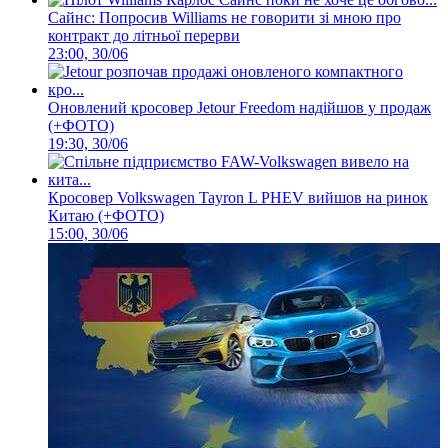
Сайнс: Попросив Williams не говорити зі мною про
контракт до літньої перерви
23:00, 30/06
Оновлений кросовер Jetour Freedom надійшов у продаж
(+ФОТО)
19:30, 30/06
Кросовер Volkswagen Tayron L PHEV вийшов на ринок
Китаю (+ФОТО)
15:00, 30/06