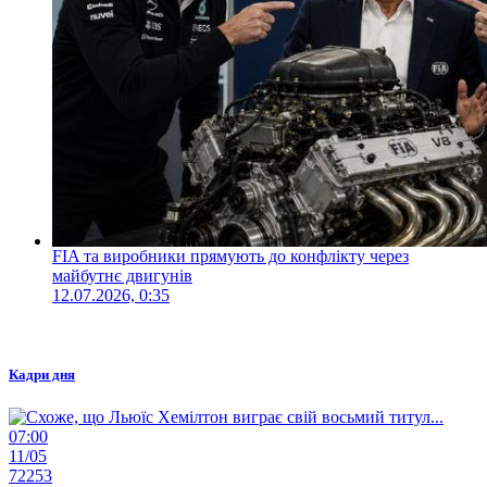
FIA та виробники прямують до конфлікту через
майбутнє двигунів
12.07.2026, 0:35
Кадри дня
07:00
11/05
72253