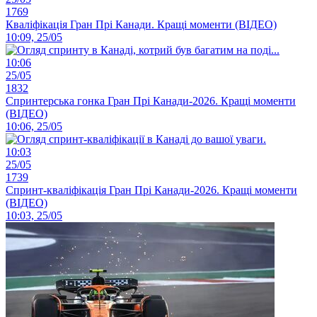
1769
Кваліфікація Гран Прі Канади. Кращі моменти (ВІДЕО)
10:09, 25/05
10:06
25/05
1832
Спринтерська гонка Гран Прі Канади-2026. Кращі моменти
(ВІДЕО)
10:06, 25/05
10:03
25/05
1739
Спринт-кваліфікація Гран Прі Канади-2026. Кращі моменти
(ВІДЕО)
10:03, 25/05