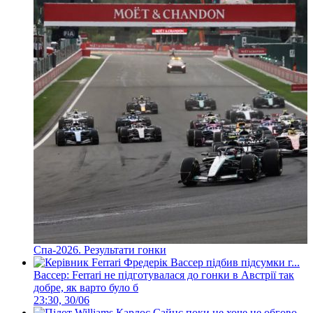
Спа-2026. Результати гонки
Вассер: Ferrari не підготувалася до гонки в Австрії так
добре, як варто було б
23:30, 30/06