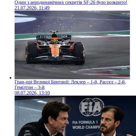
Один з аеродинамічних секретів SF-26 було розкрито!
21.07.2026, 11:49
Гран-прі Великої Британії: Леклер – 1-й, Рассел – 2-й,
Гемілтон – 3-й
08.07.2026, 13:10