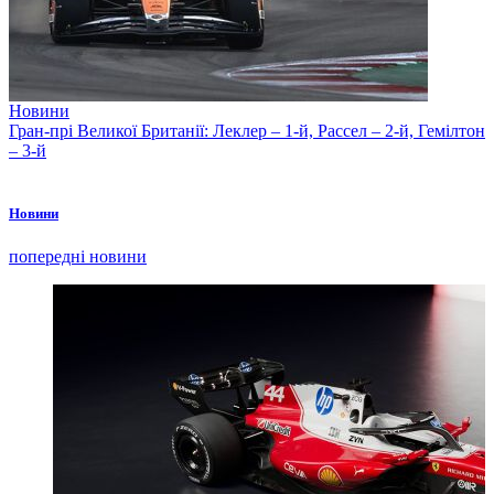
Новини
Гран-прі Великої Британії: Леклер – 1-й, Рассел – 2-й, Гемілтон
– 3-й
Новини
попередні новини