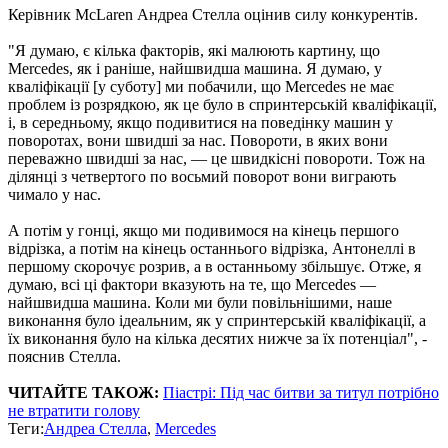
Керівник McLaren Андреа Стелла оцінив силу конкурентів.
"Я думаю, є кілька факторів, які малюють картину, що
Mercedes, як і раніше, найшвидша машина. Я думаю, у
кваліфікації [у суботу] ми побачили, що Mercedes не має
проблем із розрядкою, як це було в спринтерській кваліфікації,
і, в середньому, якщо подивитися на поведінку машин у
поворотах, вони швидші за нас. Повороти, в яких вони
переважно швидші за нас, — це швидкісні повороти. Тож на
ділянці з четвертого по восьмий поворот вони виграють
чимало у нас.
А потім у гонці, якщо ми подивимося на кінець першого
відрізка, а потім на кінець останнього відрізка, Антонеллі в
першому скорочує розрив, а в останньому збільшує. Отже, я
думаю, всі ці фактори вказують на те, що Mercedes —
найшвидша машина. Коли ми були повільнішими, наше
виконання було ідеальним, як у спринтерській кваліфікації, а
їх виконання було на кілька десятих нижче за їх потенціал", -
пояснив Стелла.
ЧИТАЙТЕ ТАКОЖ:
Піастрі: Під час битви за титул потрібно
не втратити голову
Теги:
Андреа Стелла
,
Mercedes