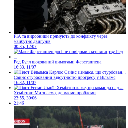
FIA та виробники прямують до конфлікту через
майбутнє двигунів
00:35, 12/07
Ред Булл шокований вимогами Ферстаппена
16:33, 11/07
Сайнс стурбований відсутністю прогресу у Вільямс
16:32, 11/07
Хемілтон: Ми знаємо, де маємо проблеми
23:55, 30/06
21:46