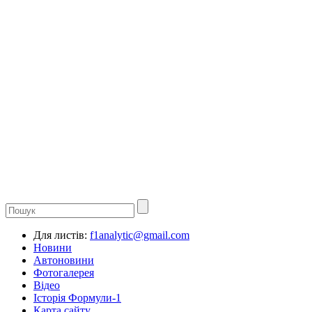
Для листів:
f1analytic@gmail.com
Новини
Автоновини
Фотогалерея
Відео
Історія Формули-1
Карта сайту