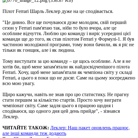
Пілот Ferrari Шарль Леклер дуже на це сподівається.
"Це дивно. Все ще почуваюся дуже молодим, свій перший
сезон у Ferrari пам'ятаю так, ніби то було вчора, але це
особливе відчуття. Люблю цю команду і виріс усередині цієї
команди ще до того, як став пілотом Ferrari у Формулі-1. Я був
частиною молодіжної програми, тому вони бачили, як я ріс не
тільки як гонщик, але і як людина.
Тому виступати за цю команду – це щось особливе. Але я не
хотів би, щоб мене запам'ятали як найдосвідченішого пілота
Ferrari. Хочу, щоб мене запам'ятали як чемпіона світу у складі
Ferrari, а цього я поки що не досяг. Саме на цьому зосереджено
всю мою увагу.
Щиро кажучи, навіть не знав про цю статистику. Не прагну
стати першим за кількістю стартів. Просто хочу виграти
чемпіонат світу. Саме задля цього я працюю щодня і
сподіваюся, що одного дня цей день прийде", - зізнався
Леклер.
ЧИТАЙТЕ ТАКОЖ:
Леклер: Наш пакет оновлень працює,
але інші команди теж додають