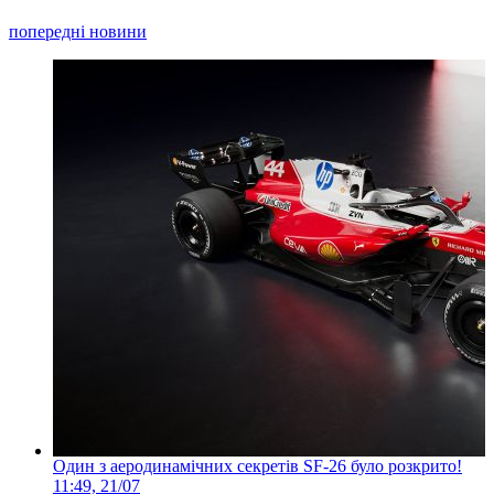
попередні новини
Один з аеродинамічних секретів SF-26 було розкрито!
11:49, 21/07