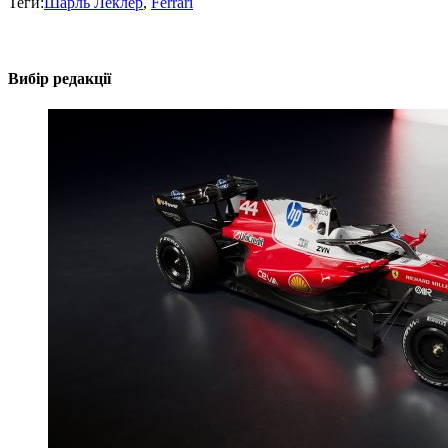
Теги:
Шарль Леклер
,
Ferrari
Вибір редакції