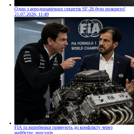
Один з аеродинамічних секретів SF-26 було розкрито!
21.07.2026, 11:49
FIA та виробники прямують до конфлікту через
майбутнє двигунів