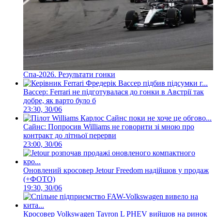
Спа-2026. Результати гонки
Вассер: Ferrari не підготувалася до гонки в Австрії так
добре, як варто було б
23:30, 30/06
Сайнс: Попросив Williams не говорити зі мною про
контракт до літньої перерви
23:00, 30/06
Оновлений кросовер Jetour Freedom надійшов у продаж
(+ФОТО)
19:30, 30/06
Кросовер Volkswagen Tayron L PHEV вийшов на ринок