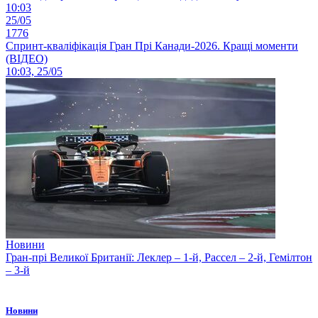
10:03
25/05
1776
Спринт-кваліфікація Гран Прі Канади-2026. Кращі моменти
(ВІДЕО)
10:03, 25/05
Новини
Гран-прі Великої Британії: Леклер – 1-й, Рассел – 2-й, Гемілтон
– 3-й
Новини