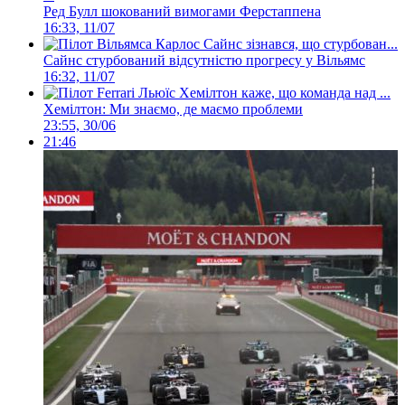
Ред Булл шокований вимогами Ферстаппена
16:33, 11/07
Сайнс стурбований відсутністю прогресу у Вільямс
16:32, 11/07
Хемілтон: Ми знаємо, де маємо проблеми
23:55, 30/06
21:46