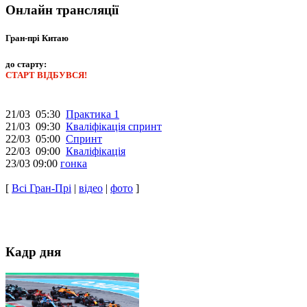
Онлайн трансляції
Гран-прі Китаю
до старту:
СТАРТ ВІДБУВСЯ!
21/03 05:30
Практика 1
21/03 09:30
Кваліфікація спринт
22/03 05:00
Спринт
22/03 09:00
Кваліфікація
23/03 09:00
гонка
[
Всі Гран-Прі
|
відео
|
фото
]
Кадр дня