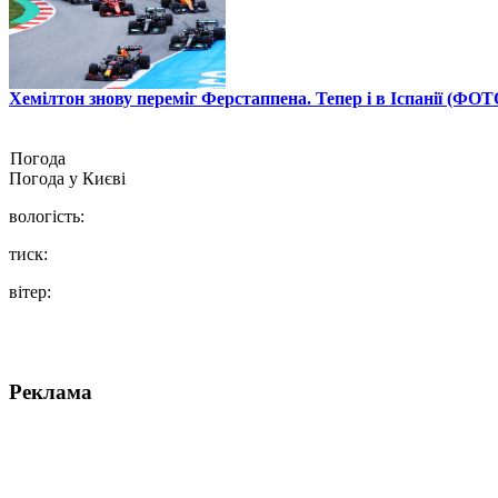
Хемілтон знову переміг Ферстаппена. Тепер і в Іспанії (ФОТ
Погода
Погода у
Києві
вологість:
тиск:
вітер:
Реклама