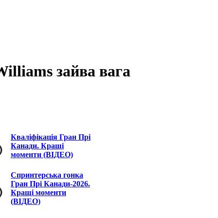
Williams зайва вага
Кваліфікація Гран Прі
Канади. Кращі
моменти (ВІДЕО)
Спринтерська гонка
Гран Прі Канади-2026.
Кращі моменти
(ВІДЕО)