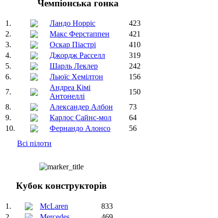
Чемпіонська гонка
1.
Ландо Норріс
423
2.
Макс Ферстаппен
421
3.
Оскар Піастрі
410
4.
Джордж Расселл
319
5.
Шарль Леклер
242
6.
Льюїс Хемілтон
156
Андреа Кімі
7.
150
Антонеллі
8.
Александер Албон
73
9.
Карлос Сайнс-мол
64
10.
Фернандо Алонсо
56
Всі пілоти
Кубок конструкторів
1.
McLaren
833
2.
Mercedes
469