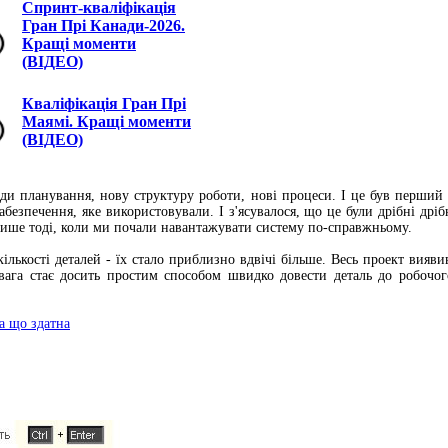
Спринт-кваліфікація
Гран Прі Канади-2026.
Кращі моменти
(ВІДЕО)
Кваліфікація Гран Прі
Маямі. Кращі моменти
(ВІДЕО)
оди планування, нову структуру роботи, нові процеси. І це був перший
зпечення, яке використовували. І з'ясувалося, що це були дрібні дрібн
 лише тоді, коли ми почали навантажувати систему по-справжньому.
ількості деталей - їх стало приблизно вдвічі більше. Весь проект вияв
а вага стає досить простим способом швидко довести деталь до робочо
на що здатна