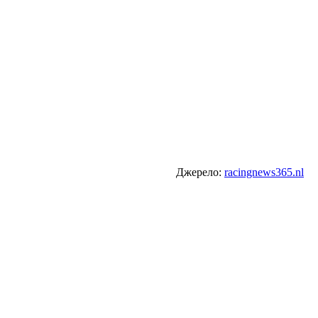
Джерело:
racingnews365.nl