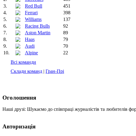
3.
Red Bull
451
4.
Ferrari
398
5.
Williams
137
6.
Racing Bulls
92
7.
Aston Martin
89
8.
Haas
79
9.
Audi
70
10.
Alpine
22
Всі команди
Склади команд
|
Гран-Прі
Оголошення
Наші друзі: Шукаємо до співпраці журналістів та любителів фо
Авторизація