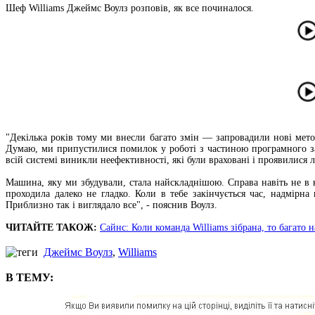
Шеф Williams Джеймс Воулз розповів, як все починалося.
"Декілька років тому ми внесли багато змін — запровадили нові мет
Думаю, ми припустилися помилок у роботі з частиною програмного забе
всій системі виникли неефективності, які були враховані і проявилися
Машина, яку ми збудували, стала найскладнішою. Справа навіть не в к
проходила далеко не гладко. Коли в тебе закінчується час, надмірн
Приблизно так і виглядало все", - пояснив Воулз.
ЧИТАЙТЕ ТАКОЖ:
Сайнс: Коли команда Williams зібрана, то багато 
Джеймс Воулз
,
Williams
В ТЕМУ: