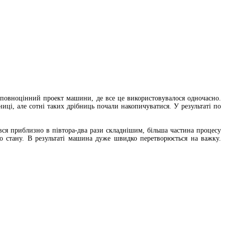
 повноцінний проект машини, де все це використовувалося одночасно.
иці, але сотні таких дрібниць почали накопичуватися. У результаті по
ився приблизно в півтора-два рази складнішим, більша частина процесу
го стану. В результаті машина дуже швидко перетворюється на важку.