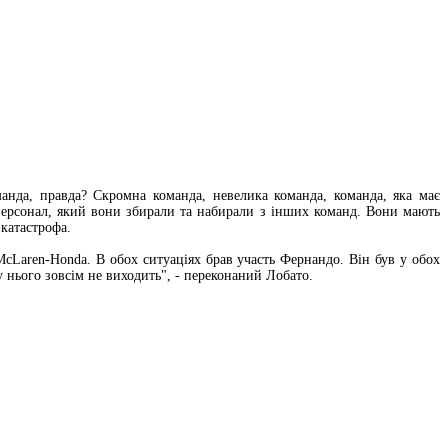
нда, правда? Скромна команда, невелика команда, команда, яка має
 персонал, який вони збирали та набирали з інших команд. Вони мають
 катастрофа.
McLaren-Honda. В обох ситуаціях брав участь Фернандо. Він був у обох
 у нього зовсім не виходить", - переконаний Лобато.