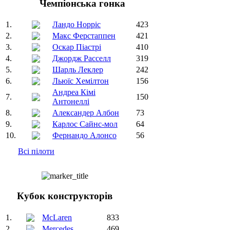
Чемпіонська гонка
1.
Ландо Норріс
423
2.
Макс Ферстаппен
421
3.
Оскар Піастрі
410
4.
Джордж Расселл
319
5.
Шарль Леклер
242
6.
Льюїс Хемілтон
156
Андреа Кімі
7.
150
Антонеллі
8.
Александер Албон
73
9.
Карлос Сайнс-мол
64
10.
Фернандо Алонсо
56
Всі пілоти
Кубок конструкторів
1.
McLaren
833
2.
Mercedes
469