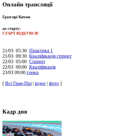
Онлайн трансляції
Гран-прі Китаю
до старту:
СТАРТ ВІДБУВСЯ!
21/03 05:30
Практика 1
21/03 09:30
Кваліфікація спринт
22/03 05:00
Спринт
22/03 09:00
Кваліфікація
23/03 09:00
гонка
[
Всі Гран-Прі
|
відео
|
фото
]
Кадр дня