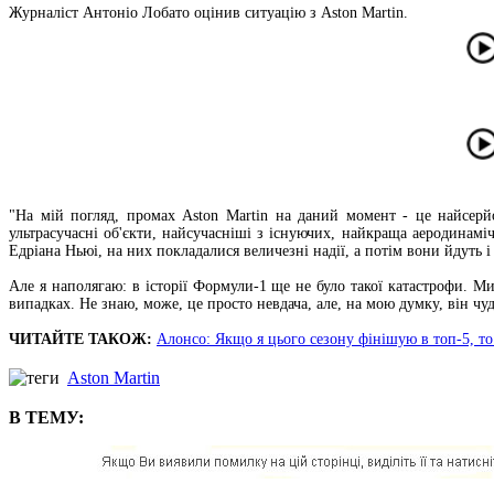
Журналіст Антоніо Лобато оцінив ситуацію з Aston Martin.
"На мій погляд, промах Aston Martin на даний момент - це найсер
ультрасучасні об'єкти, найсучасніші з існуючих, найкраща аеродинам
Едріана Ньюі, на них покладалися величезні надії, а потім вони йдуть 
Але я наполягаю: в історії Формули-1 ще не було такої катастрофи. М
випадках. Не знаю, може, це просто невдача, але, на мою думку, він чуд
ЧИТАЙТЕ ТАКОЖ:
Алонсо: Якщо я цього сезону фінішую в топ-5, то
Aston Martin
В ТЕМУ: