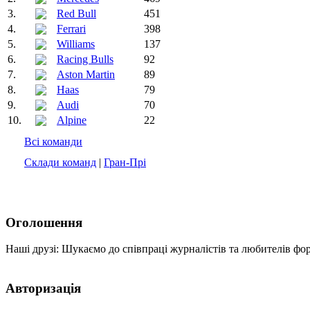
3.
Red Bull
451
4.
Ferrari
398
5.
Williams
137
6.
Racing Bulls
92
7.
Aston Martin
89
8.
Haas
79
9.
Audi
70
10.
Alpine
22
Всі команди
Склади команд
|
Гран-Прі
Оголошення
Наші друзі: Шукаємо до співпраці журналістів та любителів фо
Авторизація