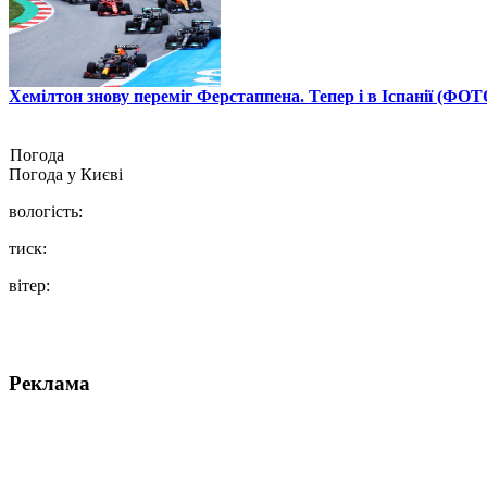
Хемілтон знову переміг Ферстаппена. Тепер і в Іспанії (ФОТ
Погода
Погода у
Києві
вологість:
тиск:
вітер:
Реклама