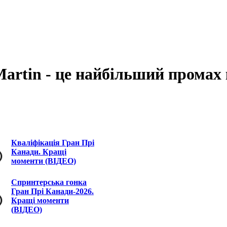
artin - це найбільший промах 
Кваліфікація Гран Прі
Канади. Кращі
моменти (ВІДЕО)
Спринтерська гонка
Гран Прі Канади-2026.
Кращі моменти
(ВІДЕО)