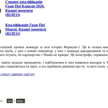
Спринт-кваліфікація
Гран Прі Канади-2026.
Кращі моменти
(ВІДЕО)
Кваліфікація Гран Прі
Маямі. Кращі моменти
(ВІДЕО)
йозніший промах команди за всю історію Формули-1. Це ж сильна кома
ічна труба, у них є новий симулятор, у них є команда аеродинаміків та
і все псують, бо партнерство з Honda не працює. Це катастрофа, справжня
и навіть шукали прецеденти, і найближчим із них виявився випадок із 
ово справляється на трасі, а ось приймати рішення про те, за кого їхати,
 одразу завершу кар'єру