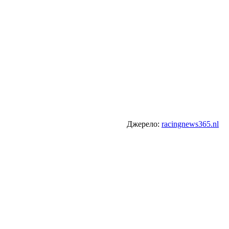
Джерело:
racingnews365.nl