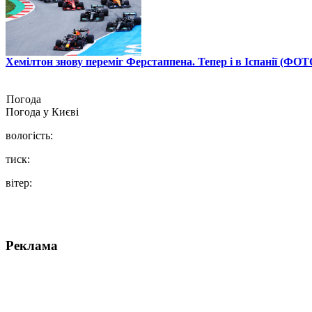
Хемілтон знову переміг Ферстаппена. Тепер і в Іспанії (ФОТ
Погода
Погода у
Києві
вологість:
тиск:
вітер:
Реклама