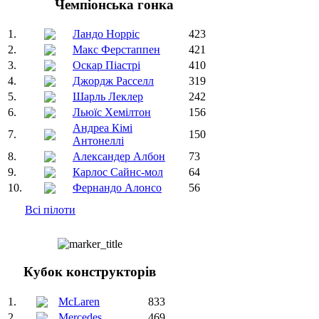
Чемпіонська гонка
1.
Ландо Норріс
423
2.
Макс Ферстаппен
421
3.
Оскар Піастрі
410
4.
Джордж Расселл
319
5.
Шарль Леклер
242
6.
Льюїс Хемілтон
156
Андреа Кімі
7.
150
Антонеллі
8.
Александер Албон
73
9.
Карлос Сайнс-мол
64
10.
Фернандо Алонсо
56
Всі пілоти
Кубок конструкторів
1.
McLaren
833
2.
Mercedes
469