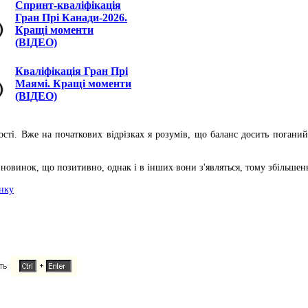
Спринт-кваліфікація
Гран Прі Канади-2026.
Кращі моменти
(ВІДЕО)
Кваліфікація Гран Прі
Маямі. Кращі моменти
(ВІДЕО)
ості. Вже на початкових відрізках я розумів, що баланс досить погани
о новинок, що позитивно, однак і в інших вони з'являться, тому збільшен
онку