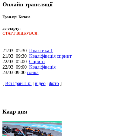
Онлайн трансляції
Гран-прі Китаю
до старту:
СТАРТ ВІДБУВСЯ!
21/03 05:30
Практика 1
21/03 09:30
Кваліфікація спринт
22/03 05:00
Спринт
22/03 09:00
Кваліфікація
23/03 09:00
гонка
[
Всі Гран-Прі
|
відео
|
фото
]
Кадр дня