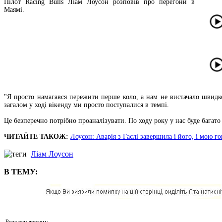
Пілот Racing Bulls Ліам Лоусон розповів про перегони в
Маямі.
"Я просто намагався пережити перше коло, а нам не вистачало швидк
загалом у ході вікенду ми просто поступалися в темпі.
Це безперечно потрібно проаналізувати. По ходу року у нас буде багат
ЧИТАЙТЕ ТАКОЖ:
Лоусон: Аварія з Гаслі завершила і його, і мою г
Ліам Лоусон
В ТЕМУ:
Розкажи друзям: