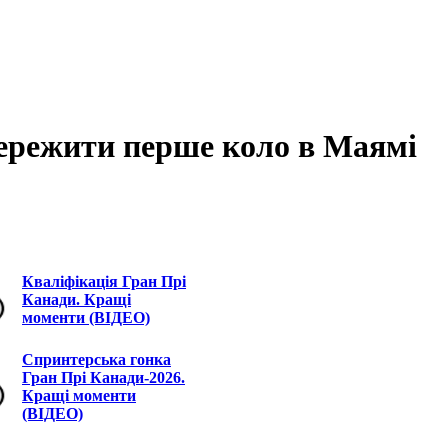
пережити перше коло в Маямі
Кваліфікація Гран Прі
Канади. Кращі
моменти (ВІДЕО)
Спринтерська гонка
Гран Прі Канади-2026.
Кращі моменти
(ВІДЕО)