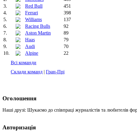
3.
Red Bull
451
4.
Ferrari
398
5.
Williams
137
6.
Racing Bulls
92
7.
Aston Martin
89
8.
Haas
79
9.
Audi
70
10.
Alpine
22
Всі команди
Склади команд
|
Гран-Прі
Оголошення
Наші друзі: Шукаємо до співпраці журналістів та любителів фо
Авторизація