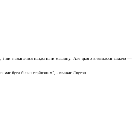
й, і ми намагалися наздогнати машину. Але цього виявилося замало —
ня має бути більш серйозним", - вважає Лоусон.