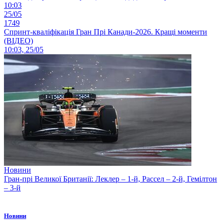
10:03
25/05
1749
Спринт-кваліфікація Гран Прі Канади-2026. Кращі моменти
(ВІДЕО)
10:03, 25/05
Новини
Гран-прі Великої Британії: Леклер – 1-й, Рассел – 2-й, Гемілтон
– 3-й
Новини