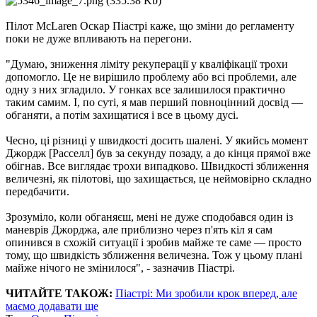
Пілот McLaren Оскар Піастрі каже, що зміни до регламенту
поки не дуже впливають на перегони.
"Думаю, зниження ліміту рекуперації у кваліфікації трохи
допомогло. Це не вирішило проблему або всі проблеми, але
одну з них згладило. У гонках все залишилося практично
таким самим. І, по суті, я мав перший повноцінний досвід —
обганяти, а потім захищатися і все в цьому дусі.
Чесно, ці різниці у швидкості досить шалені. У якийсь момент
Джордж [Расселл] був за секунду позаду, а до кінця прямої вже
обігнав. Все виглядає трохи випадково. Швидкості зближення
величезні, як пілотові, що захищається, це неймовірно складно
передбачити.
Зрозуміло, коли обганяєш, мені не дуже сподобався один із
маневрів Джорджа, але приблизно через п'ять кіл я сам
опинився в схожій ситуації і зробив майже те саме — просто
тому, що швидкість зближення величезна. Тож у цьому плані
майже нічого не змінилося", - зазначив Піастрі.
ЧИТАЙТЕ ТАКОЖ:
Піастрі: Ми зробили крок вперед, але
маємо додавати ще