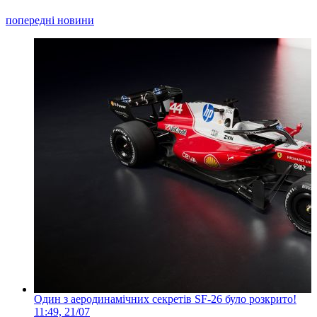
попередні новини
Один з аеродинамічних секретів SF-26 було розкрито!
11:49, 21/07