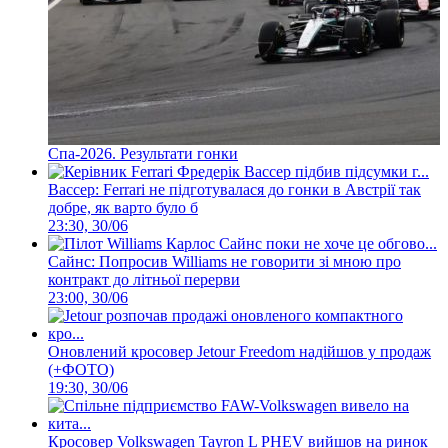
Спа-2026. Результати гонки
Вассер: Ferrari не підготувалася до гонки в Австрії так
добре, як варто було б
23:30, 30/06
Сайнс: Попросив Williams не говорити зі мною про
контракт до літньої перерви
23:00, 30/06
Оновлений кросовер Jetour Freedom надійшов у продаж
(+ФОТО)
19:30, 30/06
Кросовер Volkswagen Tayron L PHEV вийшов на ринок