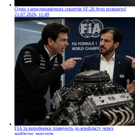
Один з аеродинамічних секретів SF-26 було розкрито!
21.07.2026, 11:49
FIA та виробники прямують до конфлікту через
майбутнє двигунів