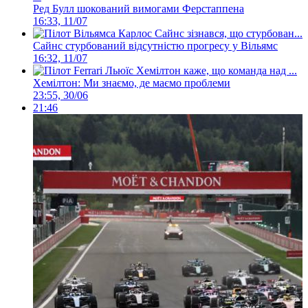
Ред Булл шокований вимогами Ферстаппена
16:33, 11/07
Сайнс стурбований відсутністю прогресу у Вільямс
16:32, 11/07
Хемілтон: Ми знаємо, де маємо проблеми
23:55, 30/06
21:46