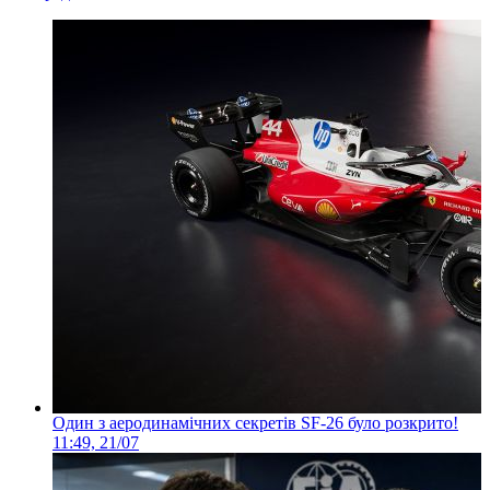
Один з аеродинамічних секретів SF-26 було розкрито!
11:49, 21/07