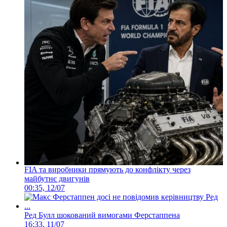
FIA та виробники прямують до конфлікту через
майбутнє двигунів
00:35, 12/07
Ред Булл шокований вимогами Ферстаппена
16:33, 11/07