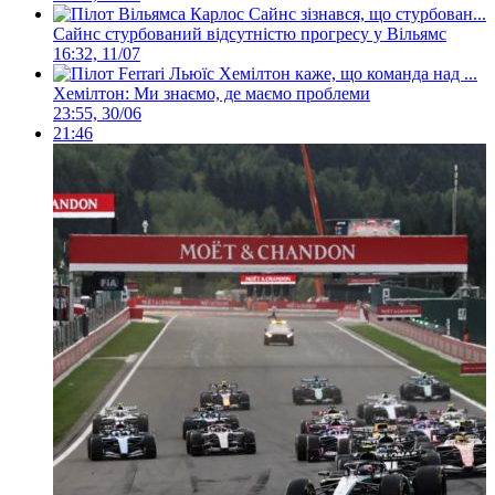
Сайнс стурбований відсутністю прогресу у Вільямс
16:32, 11/07
Хемілтон: Ми знаємо, де маємо проблеми
23:55, 30/06
21:46