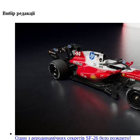
Вибір редакції
Один з аеродинамічних секретів SF-26 було розкрито!