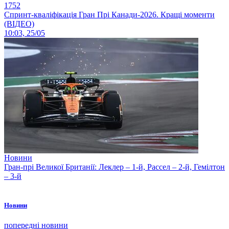
1752
Спринт-кваліфікація Гран Прі Канади-2026. Кращі моменти
(ВІДЕО)
10:03, 25/05
Новини
Гран-прі Великої Британії: Леклер – 1-й, Рассел – 2-й, Гемілтон
– 3-й
Новини
попередні новини