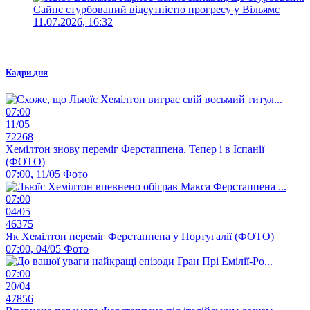
Сайнс стурбований відсутністю прогресу у Вільямс
11.07.2026, 16:32
Кадри дня
07:00
11/05
72268
Хемілтон знову переміг Ферстаппена. Тепер і в Іспанії
(ФОТО)
07:00, 11/05
Фото
07:00
04/05
46375
Як Хемілтон переміг Ферстаппена у Португалії (ФОТО)
07:00, 04/05
Фото
07:00
20/04
47856