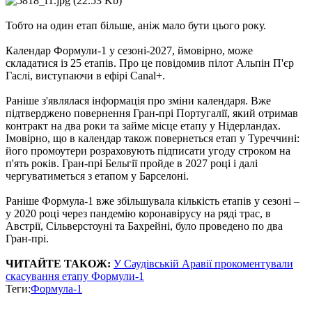
Тобто на один етап більше, аніж мало бути цього року.
Календар Формули-1 у сезоні-2027, ймовірно, може
складатися із 25 етапів. Про це повідомив пілот Альпін П'єр
Гаслі, виступаючи в ефірі Canal+.
Раніше з'являлася інформація про зміни календаря. Вже
підтверджено повернення Гран-прі Португалії, який отримав
контракт на два роки та займе місце етапу у Нідерландах.
Імовірно, що в календар також повернеться етап у Туреччині:
його промоутери розраховують підписати угоду строком на
п'ять років. Гран-прі Бельгії пройде в 2027 році і далі
чергуватиметься з етапом у Барселоні.
Раніше Формула-1 вже збільшувала кількість етапів у сезоні –
у 2020 році через пандемію коронавірусу на ряді трас, в
Австрії, Сільверстоуні та Бахрейні, було проведено по два
Гран-прі.
ЧИТАЙТЕ ТАКОЖ:
У Саудівській Аравії прокоментували
скасування етапу Формули-1
Теги:
Формула-1