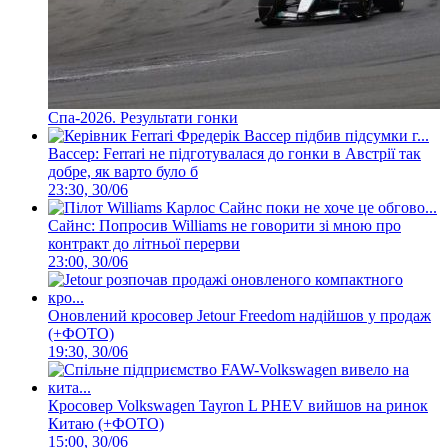
Спа-2026. Результати гонки
Вассер: Ferrari не підготувалася до гонки в Австрії так
добре, як варто було б
23:30, 30/06
Сайнс: Попросив Williams не говорити зі мною про
контракт до літньої перерви
23:00, 30/06
Оновлений кросовер Jetour Freedom надійшов у продаж
(+ФОТО)
19:30, 30/06
Кросовер Volkswagen Tayron L PHEV вийшов на ринок
Китаю (+ФОТО)
15:00, 30/06