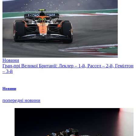
Новини
Гран-прі Великої Британії: Леклер – 1-й, Рассел – 2-й, Гемілтон
– 3-й
Новини
попередні новини