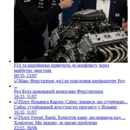
FIA та виробники прямують до конфлікту через
майбутнє двигунів
00:35, 12/07
Ред Булл шокований вимогами Ферстаппена
16:33, 11/07
Сайнс стурбований відсутністю прогресу у Вільямс
16:32, 11/07
Хемілтон: Ми знаємо, де маємо проблеми
23:55, 30/06