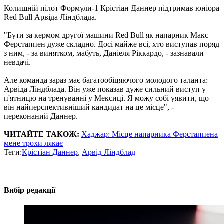
Колишній пілот Формули-1 Крістіан Даннер підтримав юніора
Red Bull Арвіда Ліндблада.
"Бути за кермом другої машини Red Bull як напарник Макс
Ферстаппен дуже складно. Досі майже всі, хто виступав поряд
з ним, - за винятком, мабуть, Даніеля Ріккардо, - зазнавали
невдачі.
Але команда зараз має багатообіцяючого молодого таланта:
Арвіда Ліндблада. Він уже показав дуже сильний виступ у
п'ятницю на тренуванні у Мексиці. Я можу собі уявити, що
він найперспективніший кандидат на це місце", -
переконаний Даннер.
ЧИТАЙТЕ ТАКОЖ:
Хаджар: Місце напарника Ферстаппена
мене трохи лякає
Теги:
Крістіан Даннер
,
Арвід Ліндблад
Вибір редакції