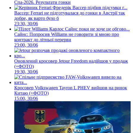
Спа-2026. Результати гонки
Вассер: Ferrari не підготувалася до гонки в Австрії так
добре, як варто було б
23:30, 30/06
Сайнс: Попросив Williams не говорити зі мною про
контракт до літньої перерви
23:00, 30/06
Оновлений кросовер Jetour Freedom надійшов у продаж
(+ФОТО)
19:30, 30/06
Кросовер Volkswagen Tayron L PHEV вийшов на ринок
Китаю (+ФОТО)
15:00, 30/06