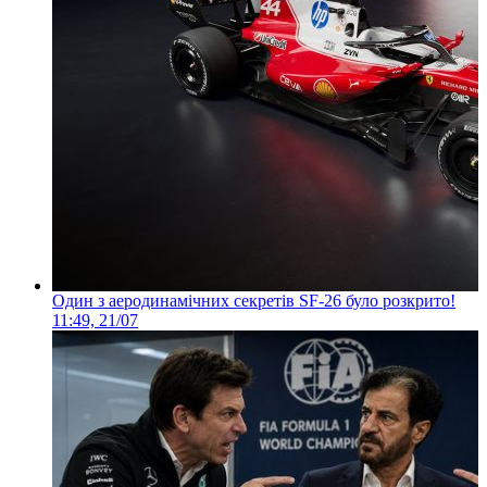
Один з аеродинамічних секретів SF-26 було розкрито!
11:49, 21/07