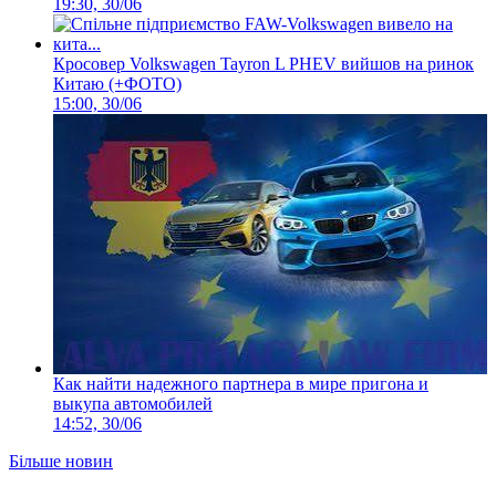
19:30, 30/06
Кросовер Volkswagen Tayron L PHEV вийшов на ринок
Китаю (+ФОТО)
15:00, 30/06
Как найти надежного партнера в мире пригона и
выкупа автомобилей
14:52, 30/06
Більше новин