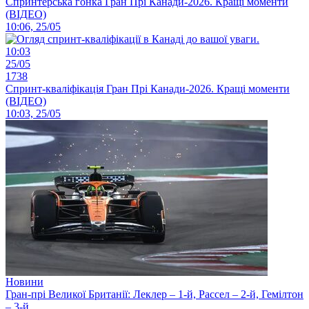
Спринтерська гонка Гран Прі Канади-2026. Кращі моменти
(ВІДЕО)
10:06, 25/05
10:03
25/05
1738
Спринт-кваліфікація Гран Прі Канади-2026. Кращі моменти
(ВІДЕО)
10:03, 25/05
Новини
Гран-прі Великої Британії: Леклер – 1-й, Рассел – 2-й, Гемілтон
– 3-й