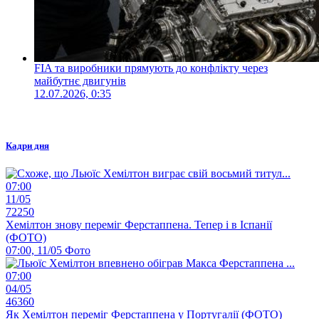
FIA та виробники прямують до конфлікту через
майбутнє двигунів
12.07.2026, 0:35
Кадри дня
07:00
11/05
72250
Хемілтон знову переміг Ферстаппена. Тепер і в Іспанії
(ФОТО)
07:00, 11/05
Фото
07:00
04/05
46360
Як Хемілтон переміг Ферстаппена у Португалії (ФОТО)