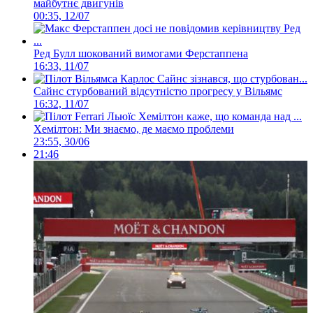
майбутнє двигунів
00:35, 12/07
Ред Булл шокований вимогами Ферстаппена
16:33, 11/07
Сайнс стурбований відсутністю прогресу у Вільямс
16:32, 11/07
Хемілтон: Ми знаємо, де маємо проблеми
23:55, 30/06
21:46