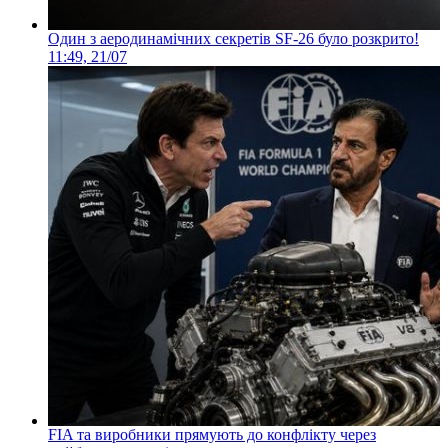
Один з аеродинамічних секретів SF-26 було розкрито!
11:49, 21/07
FIA та виробники прямують до конфлікту через