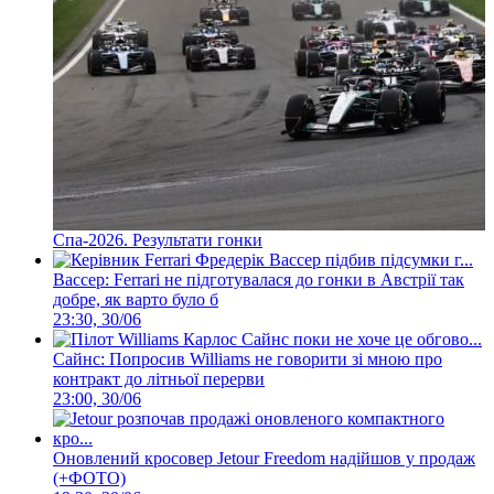
Спа-2026. Результати гонки
Вассер: Ferrari не підготувалася до гонки в Австрії так
добре, як варто було б
23:30, 30/06
Сайнс: Попросив Williams не говорити зі мною про
контракт до літньої перерви
23:00, 30/06
Оновлений кросовер Jetour Freedom надійшов у продаж
(+ФОТО)