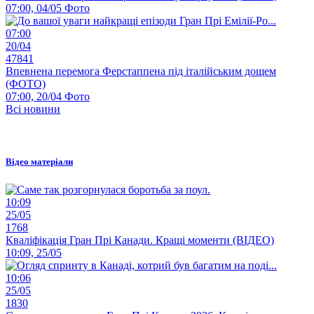
07:00, 04/05
Фото
07:00
20/04
47841
Впевнена перемога Ферстаппена під італійським дощем
(ФОТО)
07:00, 20/04
Фото
Всі новини
Відео матеріали
10:09
25/05
1768
Кваліфікація Гран Прі Канади. Кращі моменти (ВІДЕО)
10:09, 25/05
10:06
25/05
1830