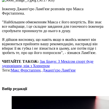
Інженер Джанп'єро Ламб'язе розповів про Макса
Ферстаппена.
"Найбільшим обмеженням Макса є його впертість. Він знає
все найкраще, і це складне завдання для гоночного інженера
спробувати проникнути до нього в душу.
Я дійшов висновку, що навіть якщо в якийсь момент він
відмовиться прийняти вашу рекомендацію, насправді він
вбирає її як губка і не зізнається в цьому, але потім піде і
зробить те, про що його попросили", - зізнався Ламб'язе.
ЧИТАЙТЕ ТАКОЖ:
Зак Браун: З Мекісом спорт буде
здоровішим, ніж з Хорнером
Теги:
Макс Ферстаппен
,
Джанп'єро Ламб'язе
Вибір редакції