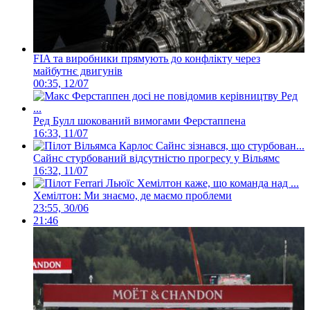
FIA та виробники прямують до конфлікту через
майбутнє двигунів
00:35, 12/07
Ред Булл шокований вимогами Ферстаппена
16:33, 11/07
Сайнс стурбований відсутністю прогресу у Вільямс
16:32, 11/07
Хемілтон: Ми знаємо, де маємо проблеми
23:55, 30/06
21:46