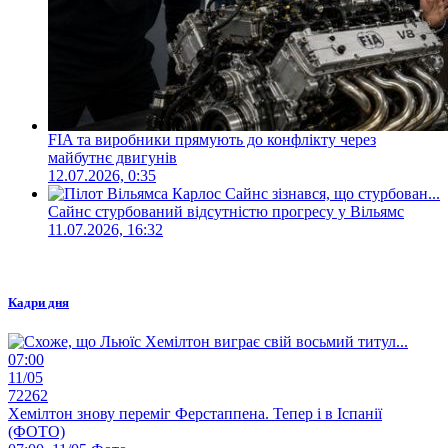
FIA та виробники прямують до конфлікту через
майбутнє двигунів
12.07.2026, 0:35
Сайнс стурбований відсутністю прогресу у Вільямс
11.07.2026, 16:32
Кадри дня
07:00
11/05
72262
Хемілтон знову переміг Ферстаппена. Тепер і в Іспанії
(ФОТО)