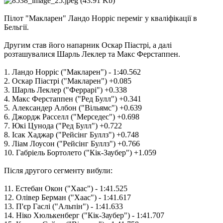
Пілот "Макларен" Ландо Норріс переміг у кваліфікації в
Бельгії.
Другим став його напарник Оскар Піастрі, а далі
розташувалися Шарль Леклер та Макс Ферстаппен.
1. Ландо Норріс ("Макларен") - 1:40.562
2. Оскар Піастрі ("Макларен") +0.085
3. Шарль Леклер ("Феррарі") +0.338
4. Макс Ферстаппен ("Ред Булл") +0.341
5. Александер Албон ("Вільямс") +0.639
6. Джордж Расселл ("Мерседес") +0.698
7. Юкі Цунода ("Ред Булл") +0.722
8. Ісак Хаджар ("Рейсінг Буллз") +0.748
9. Ліам Лоусон ("Рейсінг Буллз") +0.766
10. Габріель Бортолето ("Кік-Заубер") +1.059
Після другого сегменту вибули:
11. Естебан Окон ("Хаас") - 1:41.525
12. Олівер Берман ("Хаас") - 1:41.617
13. П'єр Гаслі ("Альпін") - 1:41.633
14. Ніко Хюлькенберг ("Кік-Заубер") - 1:41.707