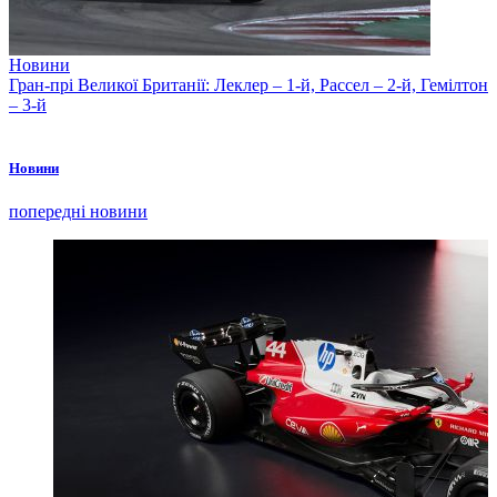
Новини
Гран-прі Великої Британії: Леклер – 1-й, Рассел – 2-й, Гемілтон
– 3-й
Новини
попередні новини