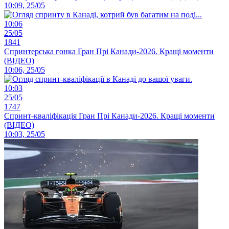
10:09, 25/05
10:06
25/05
1841
Спринтерська гонка Гран Прі Канади-2026. Кращі моменти
(ВІДЕО)
10:06, 25/05
10:03
25/05
1747
Спринт-кваліфікація Гран Прі Канади-2026. Кращі моменти
(ВІДЕО)
10:03, 25/05