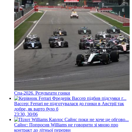
Спа-2026. Результати гонки
Вассер: Ferrari не підготувалася до гонки в Австрії так
добре, як варто було б
23:30, 30/06
Сайнс: Попросив Williams не говорити зі мною про
контракт до літньої перерви