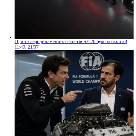
Один з аеродинамічних секретів SF-26 було розкрито!
11:49, 21/07