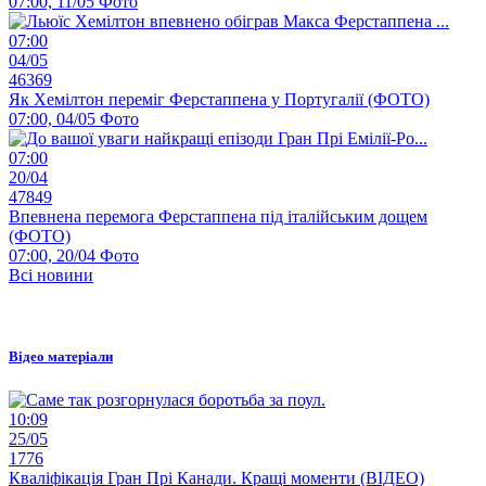
07:00, 11/05
Фото
07:00
04/05
46369
Як Хемілтон переміг Ферстаппена у Португалії (ФОТО)
07:00, 04/05
Фото
07:00
20/04
47849
Впевнена перемога Ферстаппена під італійським дощем
(ФОТО)
07:00, 20/04
Фото
Всі новини
Відео матеріали
10:09
25/05
1776
Кваліфікація Гран Прі Канади. Кращі моменти (ВІДЕО)