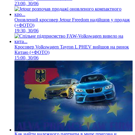
23:00, 30/06
Оновлений кросовер Jetour Freedom надійшов у продаж
(+ФОТО)
19:30, 30/06
Кросовер Volkswagen Tayron L PHEV вийшов на ринок
Китаю (+ФОТО)
15:00, 30/06
Как найти надежного партнера в мире пригона и