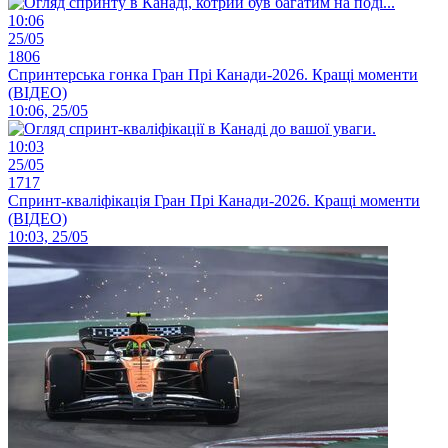
10:06
25/05
1806
Спринтерська гонка Гран Прі Канади-2026. Кращі моменти
(ВІДЕО)
10:06, 25/05
10:03
25/05
1717
Спринт-кваліфікація Гран Прі Канади-2026. Кращі моменти
(ВІДЕО)
10:03, 25/05