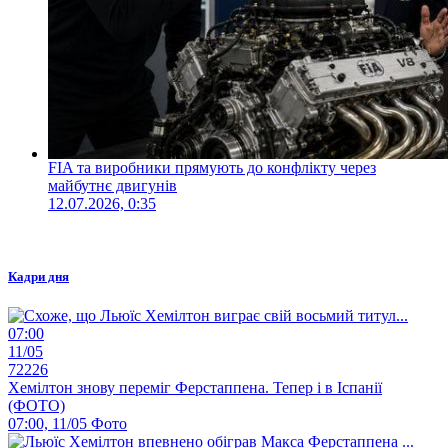
FIA та виробники прямують до конфлікту через
майбутнє двигунів
12.07.2026, 0:35
Кадри дня
07:00
11/05
72226
Хемілтон знову переміг Ферстаппена. Тепер і в Іспанії
(ФОТО)
07:00, 11/05
Фото