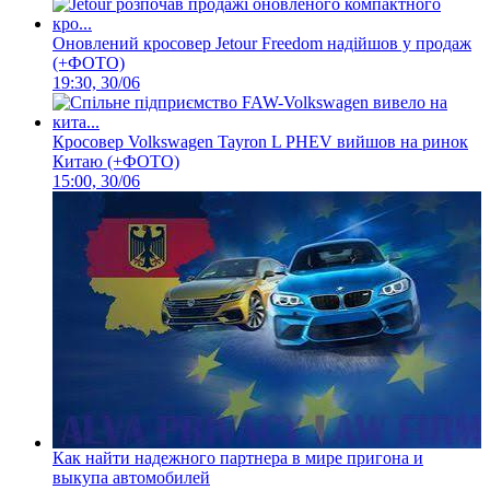
Оновлений кросовер Jetour Freedom надійшов у продаж
(+ФОТО)
19:30, 30/06
Кросовер Volkswagen Tayron L PHEV вийшов на ринок
Китаю (+ФОТО)
15:00, 30/06
Как найти надежного партнера в мире пригона и
выкупа автомобилей