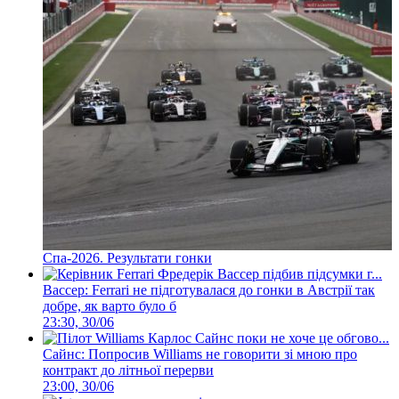
Спа-2026. Результати гонки
Вассер: Ferrari не підготувалася до гонки в Австрії так
добре, як варто було б
23:30, 30/06
Сайнс: Попросив Williams не говорити зі мною про
контракт до літньої перерви
23:00, 30/06