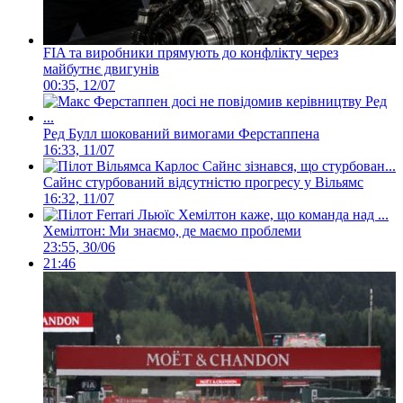
FIA та виробники прямують до конфлікту через
майбутнє двигунів
00:35, 12/07
Ред Булл шокований вимогами Ферстаппена
16:33, 11/07
Сайнс стурбований відсутністю прогресу у Вільямс
16:32, 11/07
Хемілтон: Ми знаємо, де маємо проблеми
23:55, 30/06
21:46