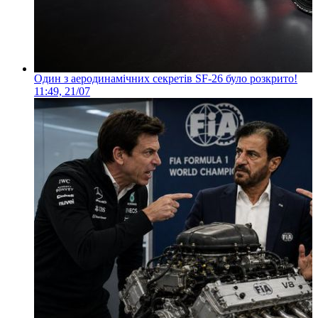
Один з аеродинамічних секретів SF-26 було розкрито!
11:49, 21/07