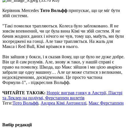
Керівник Mercedes
Тото Вольфф
припускає, що це міг бути
збій системи.
"Такі помилки трапляються. Колеса було заблоковано. Я не
зовсім впевнений, чи це була вина Кімі чи збій систем. Я не
бачив жодних даних і нічого не чув, тому що, мабуть, ми були
зосереджені на гонці. Але таке трапляється. На жаль для
Макса і Red Bull, Кімі врізався в нього.
Він зайшов у бокси, і я сказав йому, що це було не дуже добре.
Він це й сам розумів. Але, знову ж таки, у нашій справі є
право на помилку. Шкода, що Макс зійшов і ми цією аварією
забрали ще одну машину… Але це може статися з великими,
недосвідченими, досвідченими. Це просто частина
Формули-1", - підкреслив Вольфф.
ЧИТАЙТЕ ТАКОЖ:
Норріс виграв гонку в Австрії, Піастрі
та Леклер на подіумі, Ферстаппен вилетів
Теги:
Тото Вольфф
,
Андреа Кімі Антонеллі
,
Макс Ферстаппен
Вибір редакції