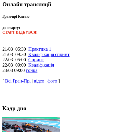
Онлайн трансляції
Гран-прі Китаю
до старту:
СТАРТ ВІДБУВСЯ!
21/03 05:30
Практика 1
21/03 09:30
Кваліфікація спринт
22/03 05:00
Спринт
22/03 09:00
Кваліфікація
23/03 09:00
гонка
[
Всі Гран-Прі
|
відео
|
фото
]
Кадр дня