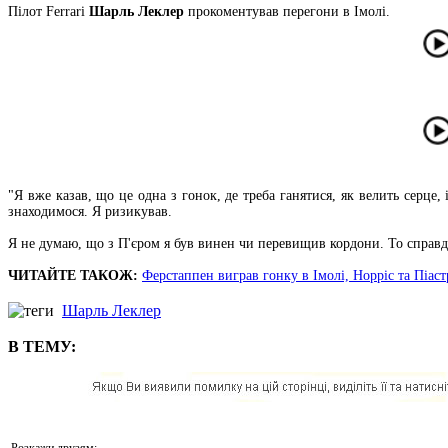
Пілот Ferrari
Шарль Леклер
прокоментував перегони в Імолі.
"Я вже казав, що це одна з гонок, де треба ганятися, як велить серце,
знаходимося. Я ризикував.
Я не думаю, що з П'єром я був винен чи перевищив кордони. То справді
ЧИТАЙТЕ ТАКОЖ:
Ферстаппен виграв гонку в Імолі, Норріс та Піаст
Шарль Леклер
В ТЕМУ:
Розкажи друзям: