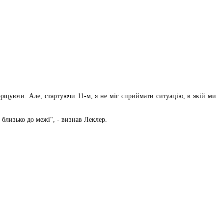
еборщуючи. Але, стартуючи 11-м, я не міг сприймати ситуацію, в якій ми
 близько до межі", - визнав Леклер.