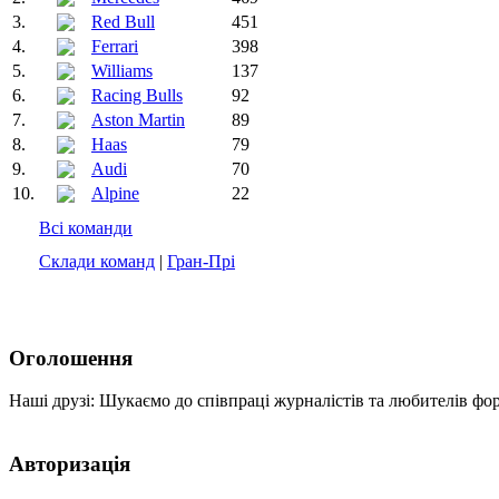
3.
Red Bull
451
4.
Ferrari
398
5.
Williams
137
6.
Racing Bulls
92
7.
Aston Martin
89
8.
Haas
79
9.
Audi
70
10.
Alpine
22
Всі команди
Склади команд
|
Гран-Прі
Оголошення
Наші друзі: Шукаємо до співпраці журналістів та любителів фо
Авторизація