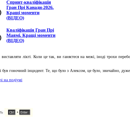
Спринт-кваліфікація
Гран Прі Канади-2026.
Кращі моменти
(ВІДЕО)
Кваліфікація Гран Прі
Маямі. Кращі моменти
(ВІДЕО)
 і виставляти лікті. Коли це так, ви ганяєтеся на межі, іноді трохи пер
 був гоночний інцидент. Те, що було з Алексом, це було, звичайно, дуже
рі на подіумі