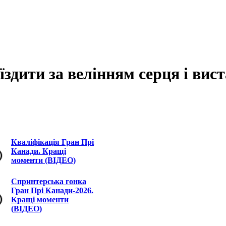
їздити за велінням серця і вис
Кваліфікація Гран Прі
Канади. Кращі
моменти (ВІДЕО)
Спринтерська гонка
Гран Прі Канади-2026.
Кращі моменти
(ВІДЕО)