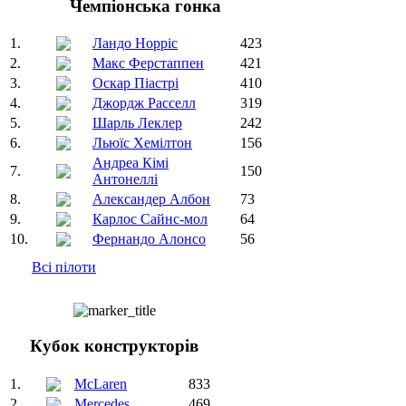
Чемпіонська гонка
1.
Ландо Норріс
423
2.
Макс Ферстаппен
421
3.
Оскар Піастрі
410
4.
Джордж Расселл
319
5.
Шарль Леклер
242
6.
Льюїс Хемілтон
156
Андреа Кімі
7.
150
Антонеллі
8.
Александер Албон
73
9.
Карлос Сайнс-мол
64
10.
Фернандо Алонсо
56
Всі пілоти
Кубок конструкторів
1.
McLaren
833
2.
Mercedes
469