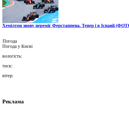
Хемілтон знову переміг Ферстаппена. Тепер і в Іспанії (ФОТ
Погода
Погода у
Києві
вологість:
тиск:
вітер:
Реклама