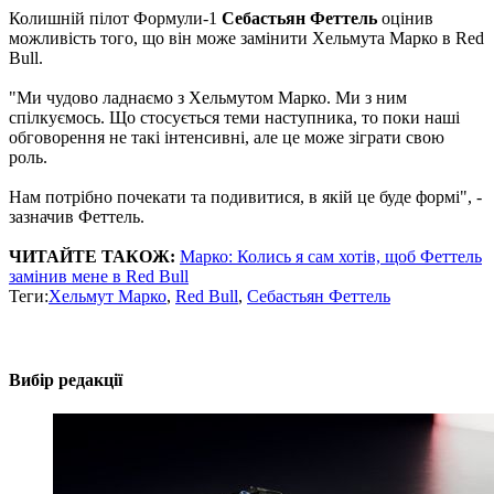
Колишній пілот Формули-1
Себастьян Феттель
оцінив
можливість того, що він може замінити Хельмута Марко в Red
Bull.
"Ми чудово ладнаємо з Хельмутом Марко. Ми з ним
спілкуємось. Що стосується теми наступника, то поки наші
обговорення не такі інтенсивні, але це може зіграти свою
роль.
Нам потрібно почекати та подивитися, в якій це буде формі", -
зазначив Феттель.
ЧИТАЙТЕ ТАКОЖ:
Марко: Колись я сам хотів, щоб Феттель
замінив мене в Red Bull
Теги:
Хельмут Марко
,
Red Bull
,
Себастьян Феттель
Вибір редакції