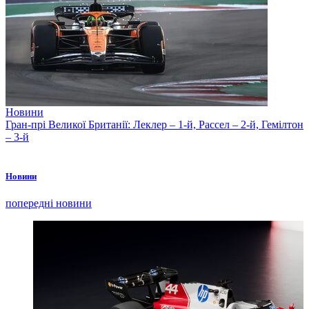
Новини
Гран-прі Великої Британії: Леклер – 1-й, Рассел – 2-й, Гемілтон
– 3-й
Новини
попередні новини