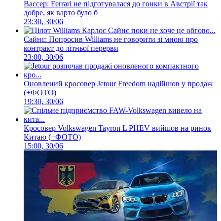
Вассер: Ferrari не підготувалася до гонки в Австрії так
добре, як варто було б
23:30, 30/06
Сайнс: Попросив Williams не говорити зі мною про
контракт до літньої перерви
23:00, 30/06
Оновлений кросовер Jetour Freedom надійшов у продаж
(+ФОТО)
19:30, 30/06
Кросовер Volkswagen Tayron L PHEV вийшов на ринок
Китаю (+ФОТО)
15:00, 30/06