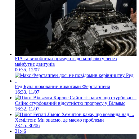
FIA та виробники прямують до конфлікту через
майбутнє двигунів
00:35, 12/07
Ред Булл шокований вимогами Ферстаппена
16:33, 11/07
Сайнс стурбований відсутністю прогресу у Вільямс
16:32, 11/07
Хемілтон: Ми знаємо, де маємо проблеми
23:55, 30/06
21:46