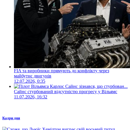
FIA та виробники прямують до конфлікту через
майбутнє двигунів
12.07.2026, 0:35
Сайнс стурбований відсутністю прогресу у Вільямс
11.07.2026, 16:32
Кадри дня