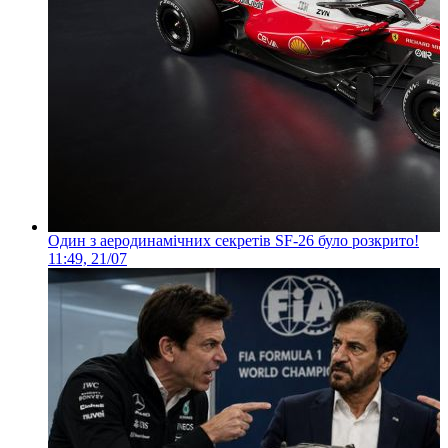
Один з аеродинамічних секретів SF-26 було розкрито!
11:49, 21/07