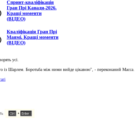
Спринт-кваліфікація
Гран Прі Канади-2026.
Кращі моменти
(ВІДЕО)
Кваліфікація Гран Прі
Маямі. Кращі моменти
(ВІДЕО)
орять усі.
го із Шарлем. Боротьба між ними вийде цікавою", - переконаний Масса.
ari