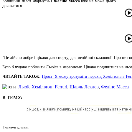
Колишній пілот Формули-1
Феліпе Масса
вже не може цього
дочекатися.
"Це дійсно добре і цікаво для спорту, для медійної складової. Про це гов
Було б чудово побачити Льюїса в червоному. Цікаво подивитися на ньо
ЧИТАЙТЕ ТАКОЖ:
Прост: Я можу зрозуміти перехід Хемілтона в Ferr
Льюїс Хемільтон
,
Ferrari
,
Шарль Леклер
,
Феліпе Масса
В ТЕМУ:
Розкажи друзям: