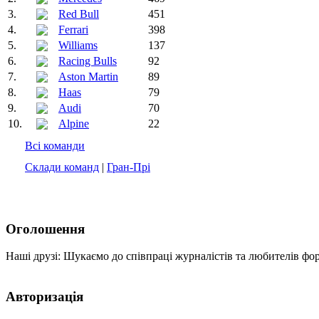
3.
Red Bull
451
4.
Ferrari
398
5.
Williams
137
6.
Racing Bulls
92
7.
Aston Martin
89
8.
Haas
79
9.
Audi
70
10.
Alpine
22
Всі команди
Склади команд
|
Гран-Прі
Оголошення
Наші друзі: Шукаємо до співпраці журналістів та любителів фо
Авторизація