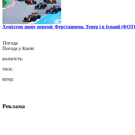
Хемілтон знову переміг Ферстаппена. Тепер і в Іспанії (ФОТ
Погода
Погода у
Києві
вологість:
тиск:
вітер:
Реклама