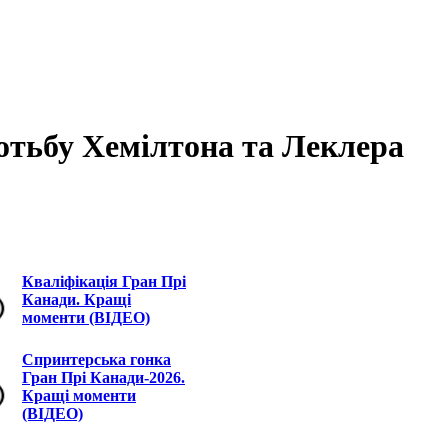
отьбу Хемілтона та Леклера
Кваліфікація Гран Прі
Канади. Кращі
моменти (ВІДЕО)
Спринтерська гонка
Гран Прі Канади-2026.
Кращі моменти
(ВІДЕО)