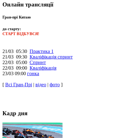
Онлайн трансляції
Гран-прі Китаю
до старту:
СТАРТ ВІДБУВСЯ!
21/03 05:30
Практика 1
21/03 09:30
Кваліфікація спринт
22/03 05:00
Спринт
22/03 09:00
Кваліфікація
23/03 09:00
гонка
[
Всі Гран-Прі
|
відео
|
фото
]
Кадр дня