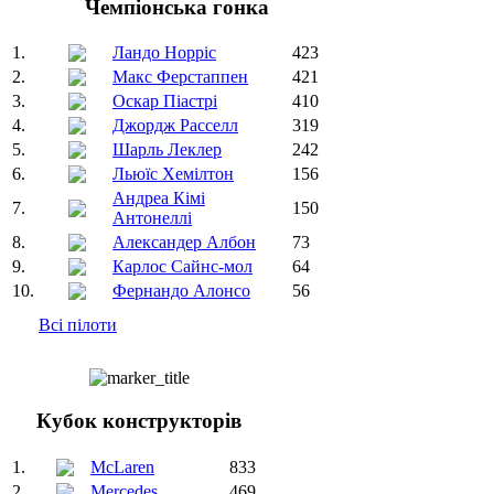
Чемпіонська гонка
1.
Ландо Норріс
423
2.
Макс Ферстаппен
421
3.
Оскар Піастрі
410
4.
Джордж Расселл
319
5.
Шарль Леклер
242
6.
Льюїс Хемілтон
156
Андреа Кімі
7.
150
Антонеллі
8.
Александер Албон
73
9.
Карлос Сайнс-мол
64
10.
Фернандо Алонсо
56
Всі пілоти
Кубок конструкторів
1.
McLaren
833
2.
Mercedes
469