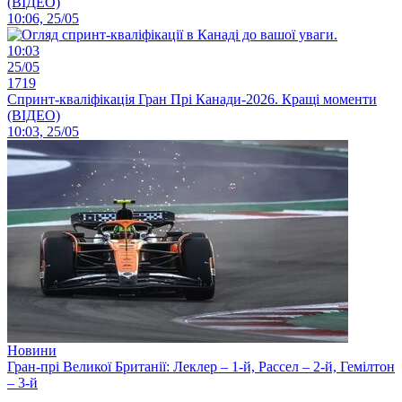
(ВІДЕО)
10:06, 25/05
10:03
25/05
1719
Спринт-кваліфікація Гран Прі Канади-2026. Кращі моменти
(ВІДЕО)
10:03, 25/05
Новини
Гран-прі Великої Британії: Леклер – 1-й, Рассел – 2-й, Гемілтон
– 3-й