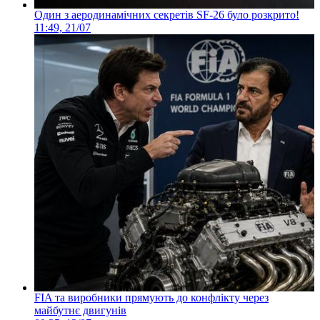
Один з аеродинамічних секретів SF-26 було розкрито!
11:49, 21/07
FIA та виробники прямують до конфлікту через
майбутнє двигунів