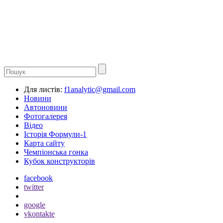
Для листів:
f1analytic@gmail.com
Новини
Автоновини
Фотогалерея
Відео
Історія Формули-1
Карта сайту
Чемпіонська гонка
Кубок конструкторів
facebook
twitter
google
vkontakte