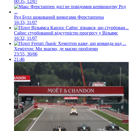
00:35, 12/07
Ред Булл шокований вимогами Ферстаппена
16:33, 11/07
Сайнс стурбований відсутністю прогресу у Вільямс
16:32, 11/07
Хемілтон: Ми знаємо, де маємо проблеми
23:55, 30/06
21:46