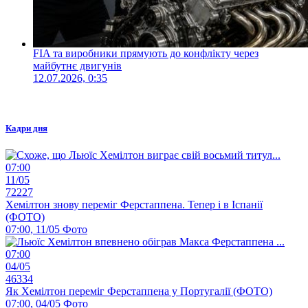
FIA та виробники прямують до конфлікту через
майбутнє двигунів
12.07.2026, 0:35
Кадри дня
07:00
11/05
72227
Хемілтон знову переміг Ферстаппена. Тепер і в Іспанії
(ФОТО)
07:00, 11/05
Фото
07:00
04/05
46334
Як Хемілтон переміг Ферстаппена у Португалії (ФОТО)
07:00, 04/05
Фото