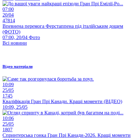
07:00
20/04
47814
Впевнена перемога Ферстаппена під італійським дощем
(ФОТО)
07:00, 20/04
Фото
Всі новини
Відео матеріали
10:09
25/05
1745
Кваліфікація Гран Прі Канади. Кращі моменти (ВІДЕО)
10:09, 25/05
10:06
25/05
1807
Спринтерська гонка Гран Прі Канади-2026. Кращі моменти