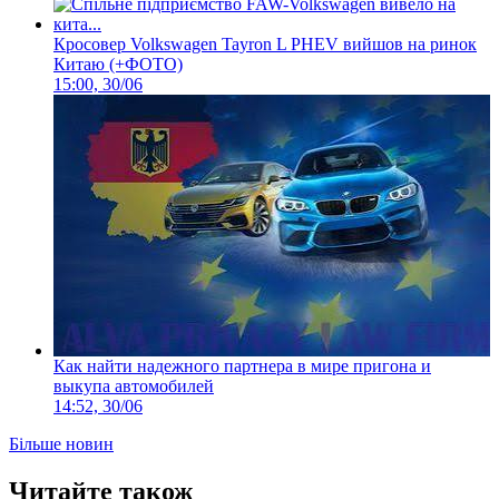
Кросовер Volkswagen Tayron L PHEV вийшов на ринок
Китаю (+ФОТО)
15:00, 30/06
Как найти надежного партнера в мире пригона и
выкупа автомобилей
14:52, 30/06
Більше новин
Читайте також