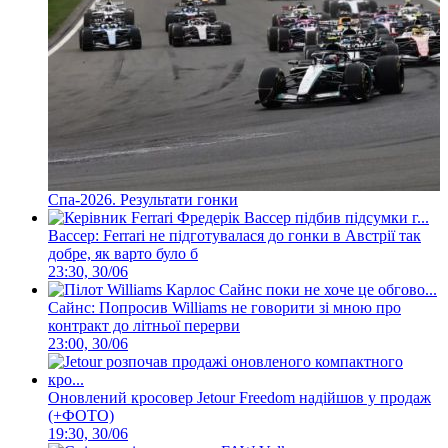
Спа-2026. Результати гонки
Вассер: Ferrari не підготувалася до гонки в Австрії так
добре, як варто було б
23:30, 30/06
Сайнс: Попросив Williams не говорити зі мною про
контракт до літньої перерви
23:00, 30/06
Оновлений кросовер Jetour Freedom надійшов у продаж
(+ФОТО)
19:30, 30/06