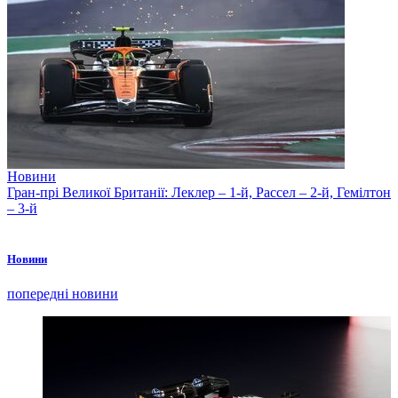
Новини
Гран-прі Великої Британії: Леклер – 1-й, Рассел – 2-й, Гемілтон
– 3-й
Новини
попередні новини