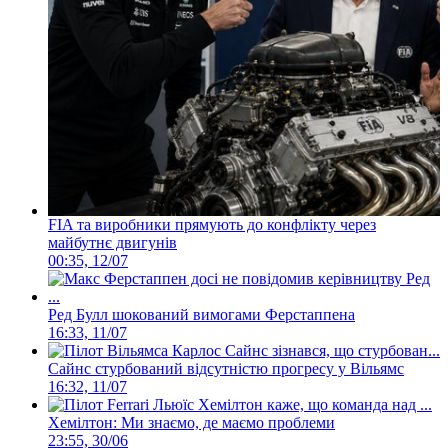
FIA та виробники прямують до конфлікту через
майбутнє двигунів
00:35, 12/07
Ред Булл шокований вимогами Ферстаппена
16:33, 11/07
Сайнс стурбований відсутністю прогресу у Вільямс
16:32, 11/07
Хемілтон: Ми знаємо, де маємо проблеми
23:55, 30/06