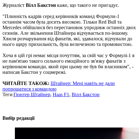
Журналіст
Вілл Бакстон
каже, що такого не пригадує.
"Плинність кадрів серед керівників команд Формули-1
останнім часом була досить високою. Тільки Red Bull та
Mercedes обійшлися без перестановок упродовж останніх двох
сезонів. Але звільнення Штайнера відчувається по-іншому.
Хвиля розчарування від фанатів, які, здавалося, відчували до
нього щиру прихильність, була величезною та промовистою.
Хоча в цій грі немає місця почуттям, за свій час у Формулі-1 я
не пам'ятаю такого сильного емоційного зв'язку фанатів з
керівником команди, який при цьому не був би власником", -
написав Бакстон у соцмережі.
ЧИТАЙТЕ ТАКОЖ:
Штайнер: Мені навіть не дали
попрощатися з командою
Теги:
Гюнтер Штайнер
,
Haas F1
,
Вілл Бакстон
Вибір редакції