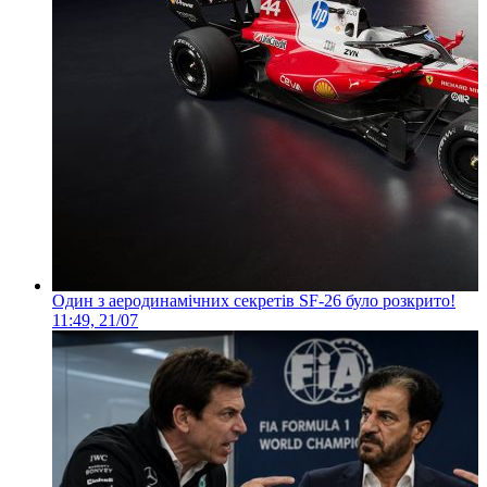
Один з аеродинамічних секретів SF-26 було розкрито!
11:49, 21/07