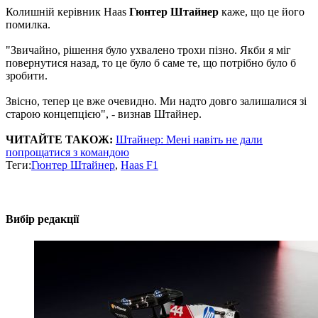
Колишній керівник Haas
Гюнтер Штайнер
каже, що це його
помилка.
"Звичайно, рішення було ухвалено трохи пізно. Якби я міг
повернутися назад, то це було б саме те, що потрібно було б
зробити.
Звісно, тепер це вже очевидно. Ми надто довго залишалися зі
старою концепцією", - визнав Штайнер.
ЧИТАЙТЕ ТАКОЖ:
Штайнер: Мені навіть не дали
попрощатися з командою
Теги:
Гюнтер Штайнер
,
Haas F1
Вибір редакції