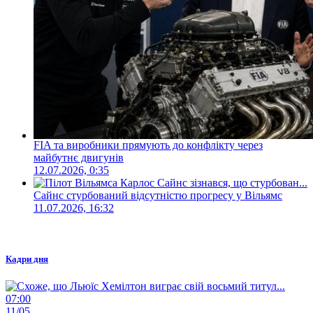
FIA та виробники прямують до конфлікту через
майбутнє двигунів
12.07.2026, 0:35
Сайнс стурбований відсутністю прогресу у Вільямс
11.07.2026, 16:32
Кадри дня
07:00
11/05