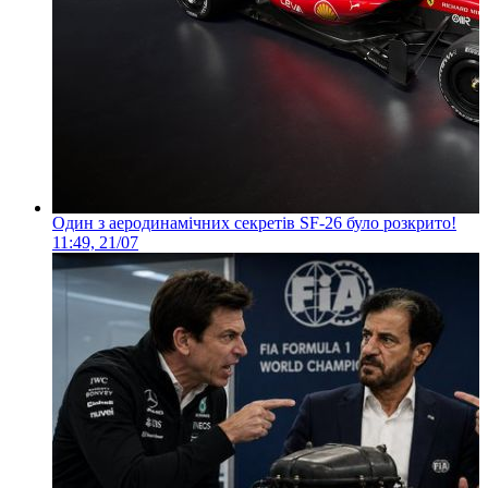
Один з аеродинамічних секретів SF-26 було розкрито!
11:49, 21/07