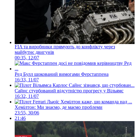
FIA та виробники прямують до конфлікту через
майбутнє двигунів
00:35, 12/07
Ред Булл шокований вимогами Ферстаппена
16:33, 11/07
Сайнс стурбований відсутністю прогресу у Вільямс
16:32, 11/07
Хемілтон: Ми знаємо, де маємо проблеми
23:55, 30/06
21:46