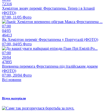
72316
Хемілтон знову переміг Ферстаппена. Тепер і в Іспанії
(ФОТО)
07:00, 11/05
Фото
07:00
04/05
46413
Як Хемілтон переміг Ферстаппена у Португалії (ФОТО)
07:00, 04/05
Фото
07:00
20/04
47895
Впевнена перемога Ферстаппена під італійським дощем
(ФОТО)
07:00, 20/04
Фото
Всі новини
Відео матеріали