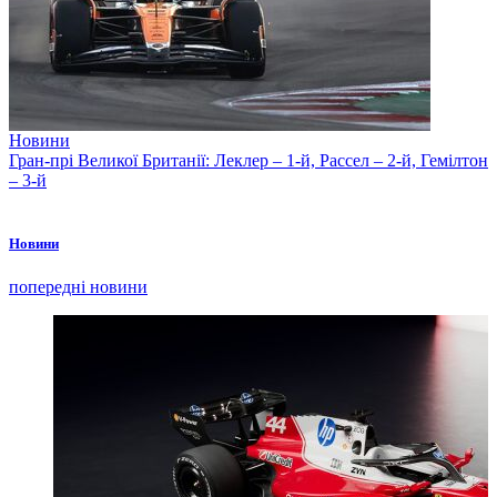
Новини
Гран-прі Великої Британії: Леклер – 1-й, Рассел – 2-й, Гемілтон
– 3-й
Новини
попередні новини