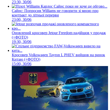
23:30, 30/06
Сайнс: Попросив Williams не говорити зі мною про
контракт до літньої перерви
23:00, 30/06
Оновлений кросовер Jetour Freedom надійшов у продаж
(+ФОТО)
19:30, 30/06
Кросовер Volkswagen Tayron L PHEV вийшов на ринок
Китаю (+ФОТО)
15:00, 30/06