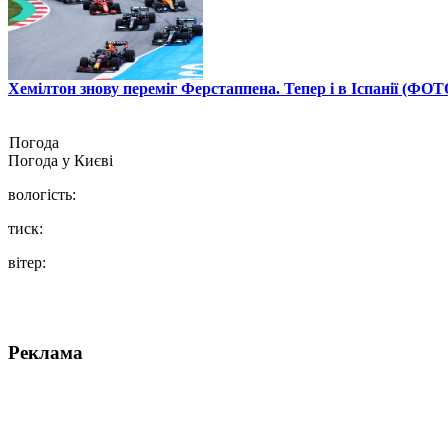
Хемілтон знову переміг Ферстаппена. Тепер і в Іспанії (ФОТ
Погода
Погода у
Києві
вологість:
тиск:
вітер:
Реклама