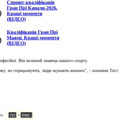
Спринт-кваліфікація
Гран Прі Канади-2026.
Кращі моменти
(ВІДЕО)
Кваліфікація Гран Прі
Маямі. Кращі моменти
(ВІДЕО)
рофесійні. Він великий знавець нашого спорту.
ну, не спрацьовують, люди шукають винних", - зазначив Тост.