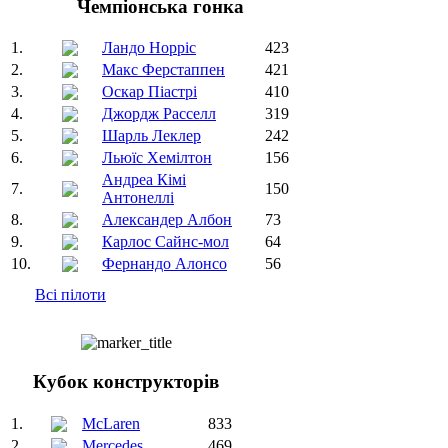
Чемпіонська гонка
1.
Ландо Норріс
423
2.
Макс Ферстаппен
421
3.
Оскар Піастрі
410
4.
Джордж Расселл
319
5.
Шарль Леклер
242
6.
Льюїс Хемілтон
156
Андреа Кімі
7.
150
Антонеллі
8.
Александер Албон
73
9.
Карлос Сайнс-мол
64
10.
Фернандо Алонсо
56
Всі пілоти
Кубок конструкторів
1.
McLaren
833
2.
Mercedes
469