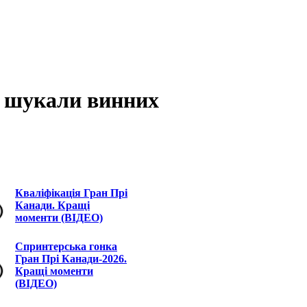
о шукали винних
Кваліфікація Гран Прі
Канади. Кращі
моменти (ВІДЕО)
Спринтерська гонка
Гран Прі Канади-2026.
Кращі моменти
(ВІДЕО)