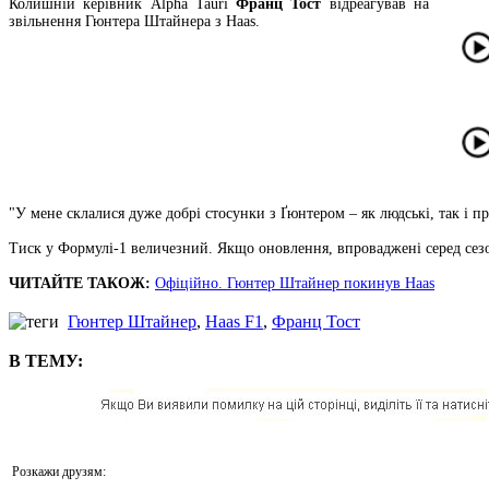
Колишній керівник Alpha Tauri
Франц Тост
відреагував на
звільнення Гюнтера Штайнера з Haas.
"У мене склалися дуже добрі стосунки з Ґюнтером – як людські, так і п
Тиск у Формулі-1 величезний. Якщо оновлення, впроваджені серед сезо
ЧИТАЙТЕ ТАКОЖ:
Офіційно. Гюнтер Штайнер покинув Haas
Гюнтер Штайнер
,
Haas F1
,
Франц Тост
В ТЕМУ:
Розкажи друзям: