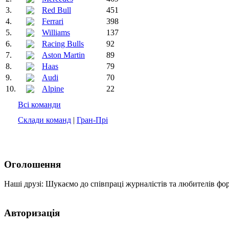
3.
Red Bull
451
4.
Ferrari
398
5.
Williams
137
6.
Racing Bulls
92
7.
Aston Martin
89
8.
Haas
79
9.
Audi
70
10.
Alpine
22
Всі команди
Склади команд
|
Гран-Прі
Оголошення
Наші друзі: Шукаємо до співпраці журналістів та любителів фо
Авторизація