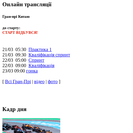
Онлайн трансляції
Гран-прі Китаю
до старту:
СТАРТ ВІДБУВСЯ!
21/03 05:30
Практика 1
21/03 09:30
Кваліфікація спринт
22/03 05:00
Спринт
22/03 09:00
Кваліфікація
23/03 09:00
гонка
[
Всі Гран-Прі
|
відео
|
фото
]
Кадр дня