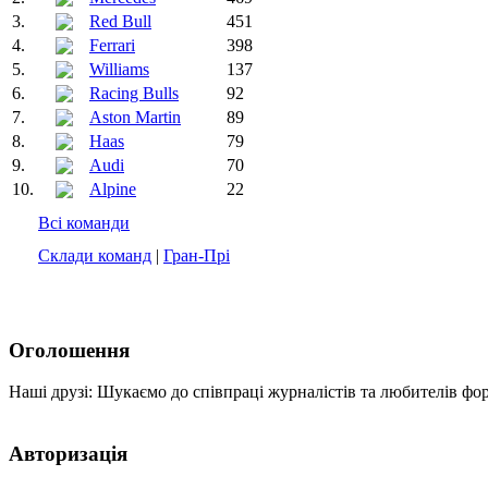
3.
Red Bull
451
4.
Ferrari
398
5.
Williams
137
6.
Racing Bulls
92
7.
Aston Martin
89
8.
Haas
79
9.
Audi
70
10.
Alpine
22
Всі команди
Склади команд
|
Гран-Прі
Оголошення
Наші друзі: Шукаємо до співпраці журналістів та любителів фо
Авторизація