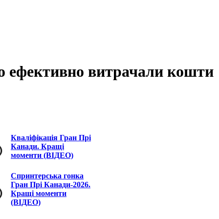
о ефективно витрачали кошти
Кваліфікація Гран Прі
Канади. Кращі
моменти (ВІДЕО)
Спринтерська гонка
Гран Прі Канади-2026.
Кращі моменти
(ВІДЕО)