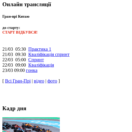
Онлайн трансляції
Гран-прі Китаю
до старту:
СТАРТ ВІДБУВСЯ!
21/03 05:30
Практика 1
21/03 09:30
Кваліфікація спринт
22/03 05:00
Спринт
22/03 09:00
Кваліфікація
23/03 09:00
гонка
[
Всі Гран-Прі
|
відео
|
фото
]
Кадр дня