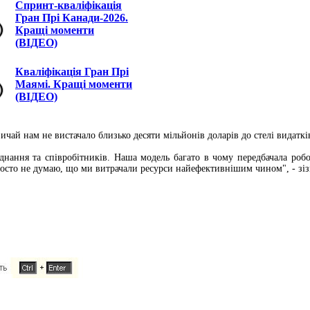
Спринт-кваліфікація
Гран Прі Канади-2026.
Кращі моменти
(ВІДЕО)
Кваліфікація Гран Прі
Маямі. Кращі моменти
(ВІДЕО)
ичай нам не вистачало близько десяти мільйонів доларів до стелі видатк
ладнання та співробітників. Наша модель багато в чому передбачала ро
осто не думаю, що ми витрачали ресурси найефективнішим чином", - зіз