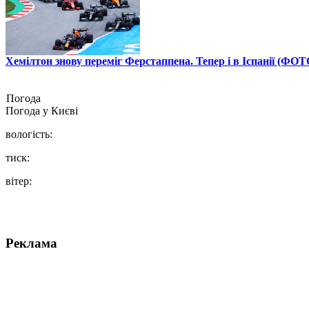
Хемілтон знову переміг Ферстаппена. Тепер і в Іспанії (ФОТ
Погода
Погода у
Києві
вологість:
тиск:
вітер:
Реклама