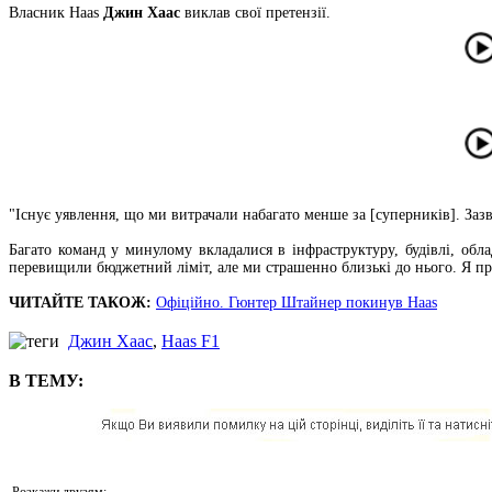
Власник Haas
Джин Хаас
виклав свої претензії.
"Існує уявлення, що ми витрачали набагато менше за [суперників]. Зазв
Багато команд у минулому вкладалися в інфраструктуру, будівлі, об
перевищили бюджетний ліміт, але ми страшенно близькі до нього. Я пр
ЧИТАЙТЕ ТАКОЖ:
Офіційно. Гюнтер Штайнер покинув Haas
Джин Хаас
,
Haas F1
В ТЕМУ:
Розкажи друзям: