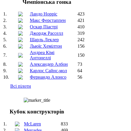
Чемпіонська гонка
1.
Ландо Норріс
423
2.
Макс Ферстаппен
421
3.
Оскар Піастрі
410
4.
Джордж Расселл
319
5.
Шарль Леклер
242
6.
Льюїс Хемілтон
156
Андреа Кімі
7.
150
Антонеллі
8.
Александер Албон
73
9.
Карлос Сайнс-мол
64
10.
Фернандо Алонсо
56
Всі пілоти
Кубок конструкторів
1.
McLaren
833
2.
Mercedes
469