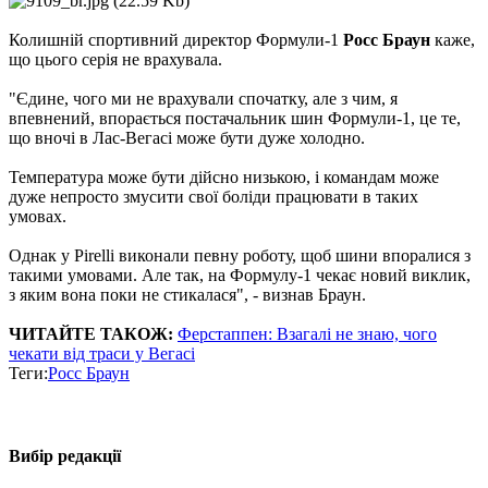
Колишній спортивний директор Формули-1
Росс Браун
каже,
що цього серія не врахувала.
"Єдине, чого ми не врахували спочатку, але з чим, я
впевнений, впорається постачальник шин Формули-1, це те,
що вночі в Лас-Вегасі може бути дуже холодно.
Температура може бути дійсно низькою, і командам може
дуже непросто змусити свої боліди працювати в таких
умовах.
Однак у Pirelli виконали певну роботу, щоб шини впоралися з
такими умовами. Але так, на Формулу-1 чекає новий виклик,
з яким вона поки не стикалася", - визнав Браун.
ЧИТАЙТЕ ТАКОЖ:
Ферстаппен: Взагалі не знаю, чого
чекати від траси у Вегасі
Теги:
Росс Браун
Вибір редакції