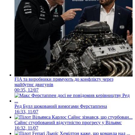
FIA та виробники прямують до конфлікту через
майбутнє двигунів
00:35, 12/07
Ред Булл шокований вимогами Ферстаппена
16:33, 11/07
Сайнс стурбований відсутністю прогресу у Вільямс
16:32, 11/07