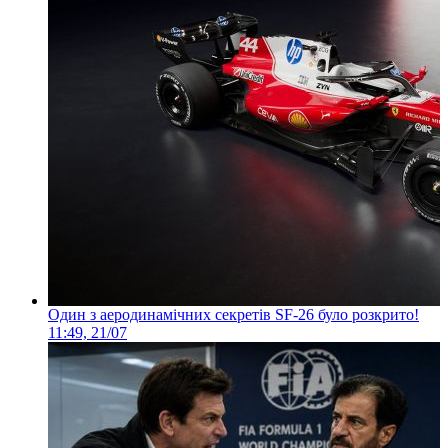
Один з аеродинамічних секретів SF-26 було розкрито!
11:49, 21/07