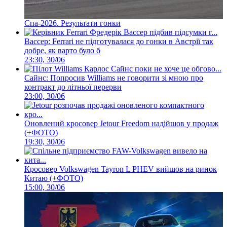
Спа-2026. Результати гонки
Вассер: Ferrari не підготувалася до гонки в Австрії так
добре, як варто було б
23:30, 30/06
Сайнс: Попросив Williams не говорити зі мною про
контракт до літньої перерви
23:00, 30/06
Оновлений кросовер Jetour Freedom надійшов у продаж
(+ФОТО)
19:30, 30/06
Кросовер Volkswagen Tayron L PHEV вийшов на ринок
Китаю (+ФОТО)
15:00, 30/06