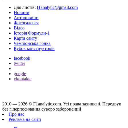
Для листів:
f1analytic@gmail.com
Новини
Автоновини
Фотогалерея
Відео
Історія Формули-1
Карта сайту
Чемпіонська гонка
Кубок конструкторів
facebook
twitter
google
vkontakte
2010 — 2026 ©
F1analytic.com.
Усi права захищенi. Передрук
без гіперпосилання суворо заборонений
Про нас
Реклама на сайті