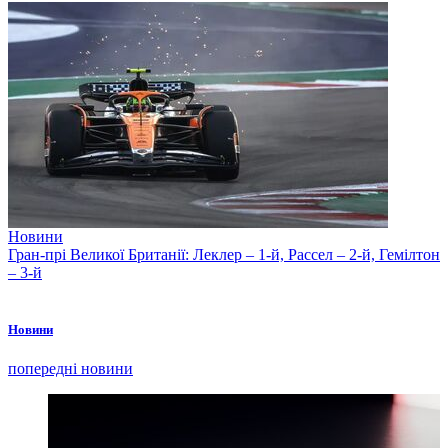
Новини
Гран-прі Великої Британії: Леклер – 1-й, Рассел – 2-й, Гемілтон
– 3-й
Новини
попередні новини