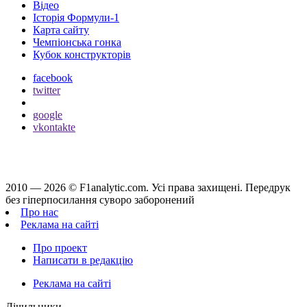
Відео
Історія Формули-1
Карта сайту
Чемпіонська гонка
Кубок конструкторів
facebook
twitter
google
vkontakte
2010 — 2026 ©
F1analytic.com.
Усi права захищенi. Передрук
без гіперпосилання суворо заборонений
Про нас
Реклама на сайті
Про проект
Написати в редакцію
Реклама на сайті
Лічильники