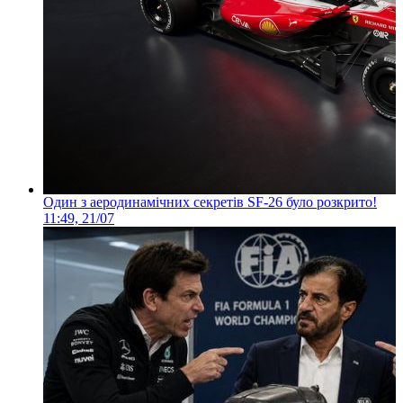
Один з аеродинамічних секретів SF-26 було розкрито!
11:49, 21/07