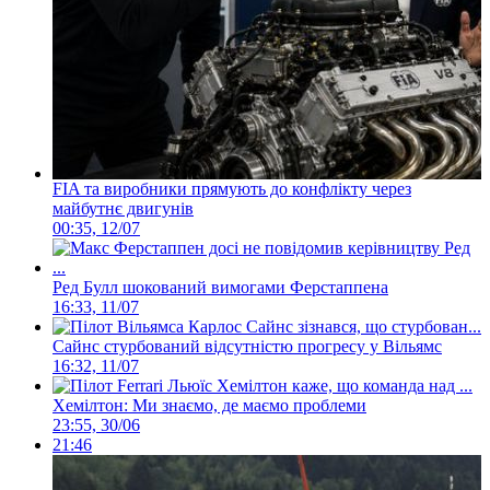
FIA та виробники прямують до конфлікту через
майбутнє двигунів
00:35, 12/07
Ред Булл шокований вимогами Ферстаппена
16:33, 11/07
Сайнс стурбований відсутністю прогресу у Вільямс
16:32, 11/07
Хемілтон: Ми знаємо, де маємо проблеми
23:55, 30/06
21:46