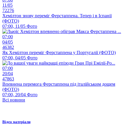
11/05
72276
Хемілтон знову переміг Ферстаппена. Тепер і в Іспанії
(ФОТО)
07:00, 11/05
Фото
07:00
04/05
46382
Як Хемілтон переміг Ферстаппена у Португалії (ФОТО)
07:00, 04/05
Фото
07:00
20/04
47863
Впевнена перемога Ферстаппена під італійським дощем
(ФОТО)
07:00, 20/04
Фото
Всі новини
Відео матеріали