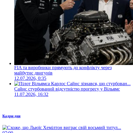
FIA та виробники прямують до конфлікту через
майбутнє двигунів
12.07.2026, 0:35
Сайнс стурбований відсутністю прогресу у Вільямс
11.07.2026, 16:32
Кадри дня
07:00