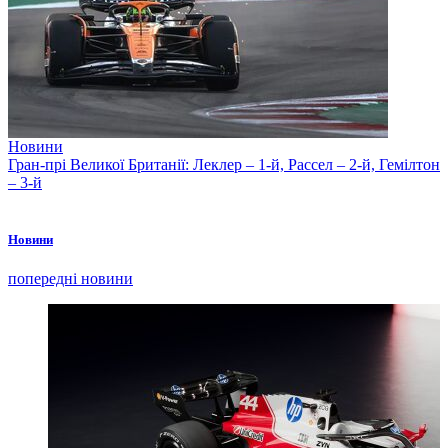
Новини
Гран-прі Великої Британії: Леклер – 1-й, Рассел – 2-й, Гемілтон
– 3-й
Новини
попередні новини