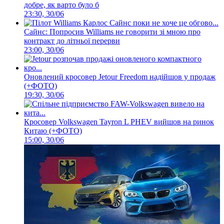
добре, як варто було б
23:30, 30/06
Сайнс: Попросив Williams не говорити зі мною про
контракт до літньої перерви
23:00, 30/06
Оновлений кросовер Jetour Freedom надійшов у продаж
(+ФОТО)
19:30, 30/06
Кросовер Volkswagen Tayron L PHEV вийшов на ринок
Китаю (+ФОТО)
15:00, 30/06