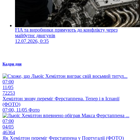
FIA та виробники прямують до конфлікту через
майбутнє двигунів
12.07.2026, 0:35
Кадри дня
07:00
11/05
72253
Хемілтон знову переміг Ферстаппена. Тепер і в Іспанії
(ФОТО)
07:00, 11/05
Фото
07:00
04/05
46364
Як Хемілтон переміг Ферстаппена у Португалії (ФОТО)