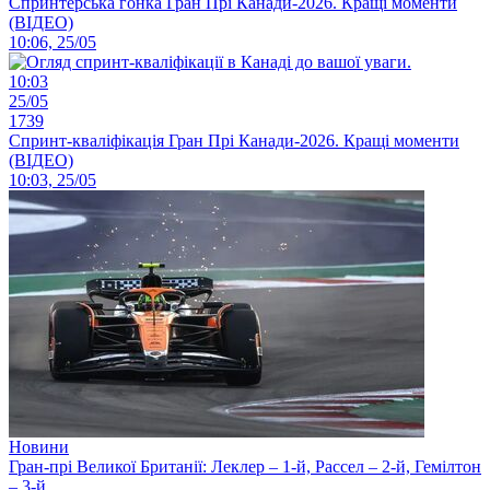
Спринтерська гонка Гран Прі Канади-2026. Кращі моменти
(ВІДЕО)
10:06, 25/05
10:03
25/05
1739
Спринт-кваліфікація Гран Прі Канади-2026. Кращі моменти
(ВІДЕО)
10:03, 25/05
Новини
Гран-прі Великої Британії: Леклер – 1-й, Рассел – 2-й, Гемілтон
– 3-й