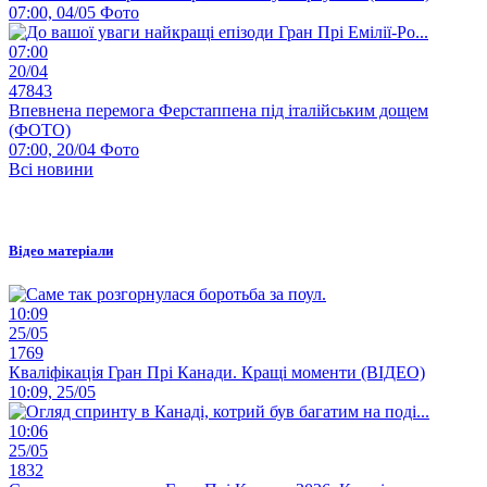
07:00, 04/05
Фото
07:00
20/04
47843
Впевнена перемога Ферстаппена під італійським дощем
(ФОТО)
07:00, 20/04
Фото
Всі новини
Відео матеріали
10:09
25/05
1769
Кваліфікація Гран Прі Канади. Кращі моменти (ВІДЕО)
10:09, 25/05
10:06
25/05
1832