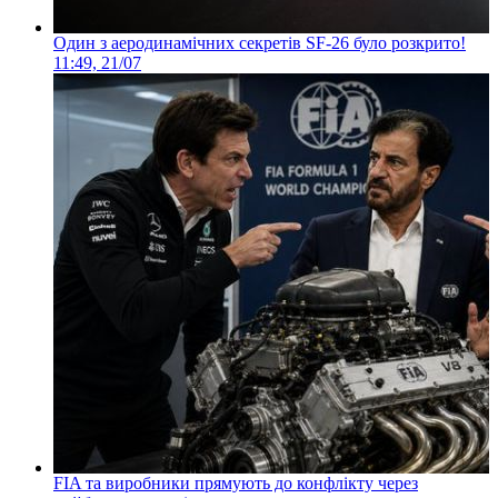
Один з аеродинамічних секретів SF-26 було розкрито!
11:49, 21/07
FIA та виробники прямують до конфлікту через