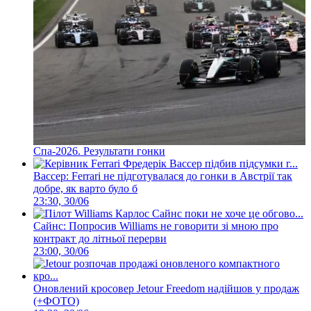
Спа-2026. Результати гонки
Вассер: Ferrari не підготувалася до гонки в Австрії так
добре, як варто було б
23:30, 30/06
Сайнс: Попросив Williams не говорити зі мною про
контракт до літньої перерви
23:00, 30/06
Оновлений кросовер Jetour Freedom надійшов у продаж
(+ФОТО)