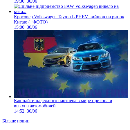
19:30, 30/06
Кросовер Volkswagen Tayron L PHEV вийшов на ринок
Китаю (+ФОТО)
15:00, 30/06
Как найти надежного партнера в мире пригона и
выкупа автомобилей
14:52, 30/06
Більше новин