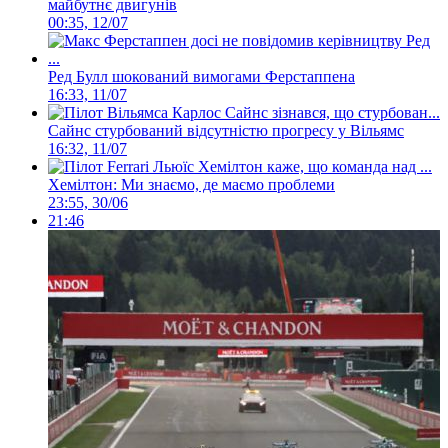
майбутнє двигунів
00:35, 12/07
Ред Булл шокований вимогами Ферстаппена
16:33, 11/07
Сайнс стурбований відсутністю прогресу у Вільямс
16:32, 11/07
Хемілтон: Ми знаємо, де маємо проблеми
23:55, 30/06
21:46