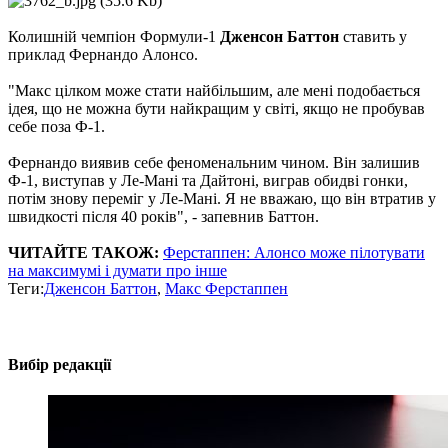
Колишній чемпіон Формули-1
Дженсон Баттон
ставить у
приклад Фернандо Алонсо.
"Макс цілком може стати найбільшим, але мені подобається
ідея, що не можна бути найкращим у світі, якщо не пробував
себе поза Ф-1.
Фернандо виявив себе феноменальним чином. Він залишив
Ф-1, виступав у Ле-Мані та Дайтоні, виграв обидві гонки,
потім знову переміг у Ле-Мані. Я не вважаю, що він втратив у
швидкості після 40 років", - запевнив Баттон.
ЧИТАЙТЕ ТАКОЖ:
Ферстаппен: Алонсо може пілотувати
на максимумі і думати про інше
Теги:
Дженсон Баттон
,
Макс Ферстаппен
Вибір редакції