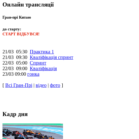
Онлайн трансляції
Гран-прі Китаю
до старту:
СТАРТ ВІДБУВСЯ!
21/03 05:30
Практика 1
21/03 09:30
Кваліфікація спринт
22/03 05:00
Спринт
22/03 09:00
Кваліфікація
23/03 09:00
гонка
[
Всі Гран-Прі
|
відео
|
фото
]
Кадр дня