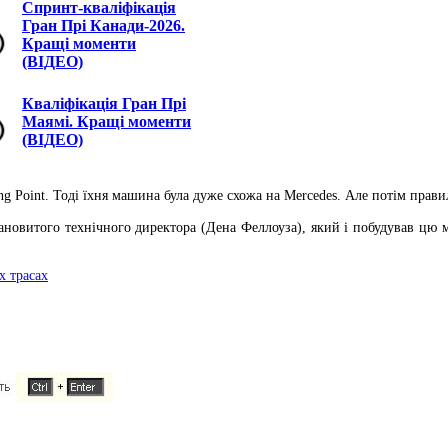
Спринт-кваліфікація
Гран Прі Канади-2026.
Кращі моменти
(ВІДЕО)
Кваліфікація Гран Прі
Маямі. Кращі моменти
(ВІДЕО)
cing Point. Тоді їхня машина була дуже схожа на Mercedes. Але потім пра
ановитого технічного директора (Дена Феллоуза), який і побудував цю
х трасах