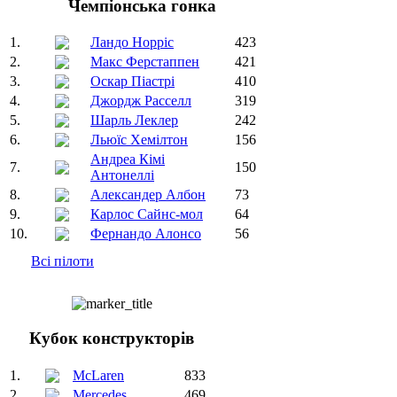
Чемпіонська гонка
1.
Ландо Норріс
423
2.
Макс Ферстаппен
421
3.
Оскар Піастрі
410
4.
Джордж Расселл
319
5.
Шарль Леклер
242
6.
Льюїс Хемілтон
156
Андреа Кімі
7.
150
Антонеллі
8.
Александер Албон
73
9.
Карлос Сайнс-мол
64
10.
Фернандо Алонсо
56
Всі пілоти
Кубок конструкторів
1.
McLaren
833
2.
Mercedes
469