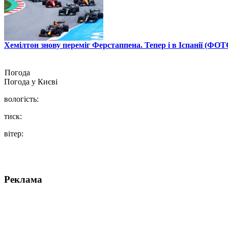
Хемілтон знову переміг Ферстаппена. Тепер і в Іспанії (ФОТ
Погода
Погода у
Києві
вологість:
тиск:
вітер:
Реклама