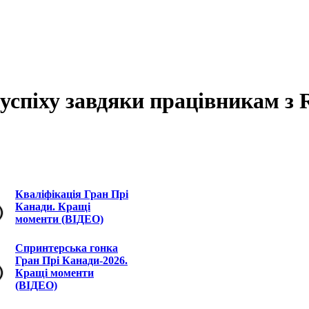
успіху завдяки працівникам з 
Кваліфікація Гран Прі
Канади. Кращі
моменти (ВІДЕО)
Спринтерська гонка
Гран Прі Канади-2026.
Кращі моменти
(ВІДЕО)