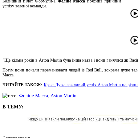
Колишній пілот Формули-1
Феліпе Масса
пояснив причини
успіху зеленої команди.
"Ще кілька років в Aston Martin була інша назва і вони ганялися як Ra
Потім вони почали переманювати людей із Red Bull, зокрема дуже тал
Масса.
ЧИТАЙТЕ ТАКОЖ:
Крак: Дуже важливий успіх Aston Martin на різни
Феліпе Масса
,
Aston Martin
В ТЕМУ:
Розкажи друзям: