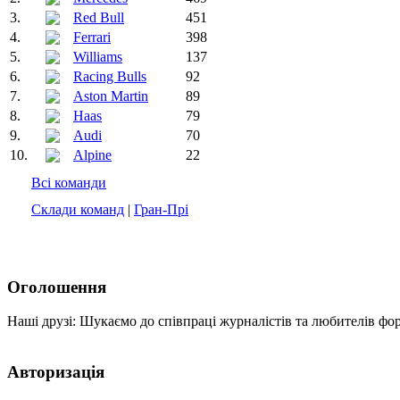
3.
Red Bull
451
4.
Ferrari
398
5.
Williams
137
6.
Racing Bulls
92
7.
Aston Martin
89
8.
Haas
79
9.
Audi
70
10.
Alpine
22
Всі команди
Склади команд
|
Гран-Прі
Оголошення
Наші друзі: Шукаємо до співпраці журналістів та любителів фо
Авторизація