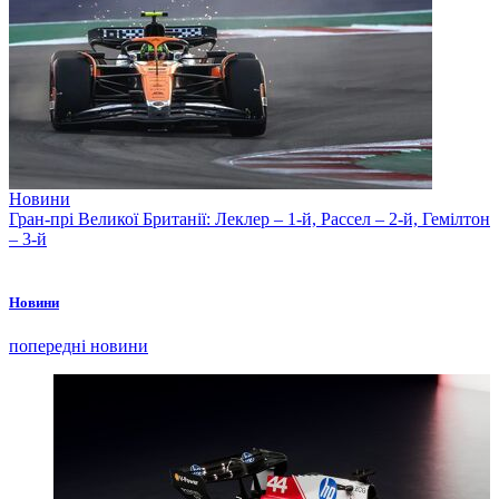
Новини
Гран-прі Великої Британії: Леклер – 1-й, Рассел – 2-й, Гемілтон
– 3-й
Новини
попередні новини