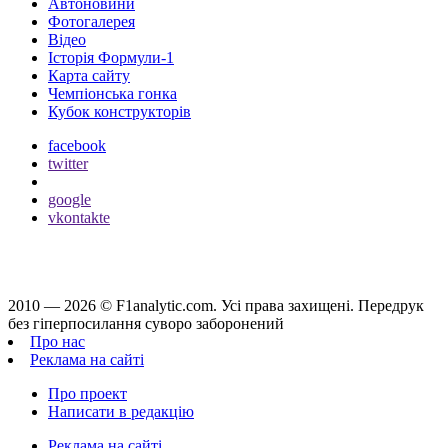
Автоновини
Фотогалерея
Відео
Історія Формули-1
Карта сайту
Чемпіонська гонка
Кубок конструкторів
facebook
twitter
google
vkontakte
2010 — 2026 ©
F1analytic.com.
Усi права захищенi. Передрук
без гіперпосилання суворо заборонений
Про нас
Реклама на сайті
Про проект
Написати в редакцію
Реклама на сайті