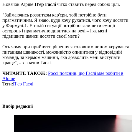
Новачок Alpine
П'єр Гаслі
чітко ставить перед собою цілі.
"Займаючись розвитком кар'єри, тобі потрібно бути
прагматичним. Я знаю, куди хочу рухатися, чого хочу досягти
у Формулі-1. У такій ситуації потрібно залишити емоції
осторонь і прагматично дивитися на речі – і як мені
підвищити шанси досягти своєї мети?
Ось чому при прийнятті рішення я головним чином керувався
питанням швидкості, можливістю опинитися у відповідній
команді, за кермом машини, яка дозволить мені виступати
краще", - зазначив Гаслі.
ЧИТАЙТЕ ТАКОЖ:
Россі пояснив, що Гаслі має робити в
Alpine
Теги:
П'єр Гаслі
Вибір редакції