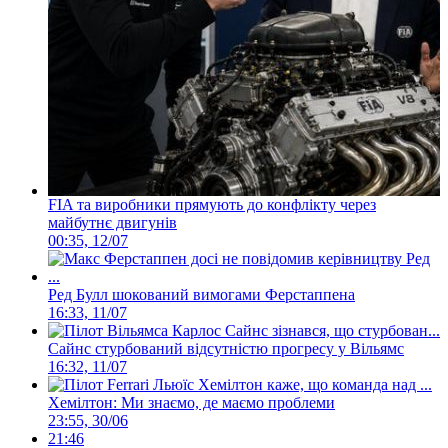
FIA та виробники прямують до конфлікту через
майбутнє двигунів
00:35, 12/07
Ред Булл шокований вимогами Ферстаппена
16:33, 11/07
Сайнс стурбований відсутністю прогресу у Вільямс
16:32, 11/07
Хемілтон: Ми знаємо, де маємо проблеми
23:55, 30/06
21:46