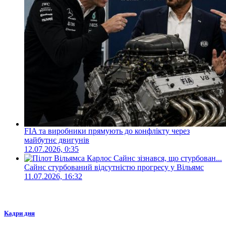
FIA та виробники прямують до конфлікту через
майбутнє двигунів
12.07.2026, 0:35
Сайнс стурбований відсутністю прогресу у Вільямс
11.07.2026, 16:32
Кадри дня