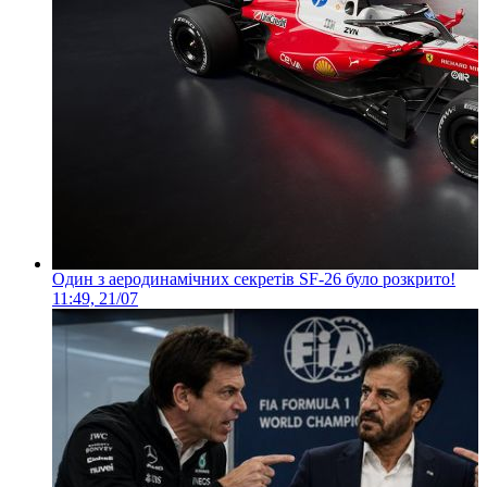
Один з аеродинамічних секретів SF-26 було розкрито!
11:49, 21/07