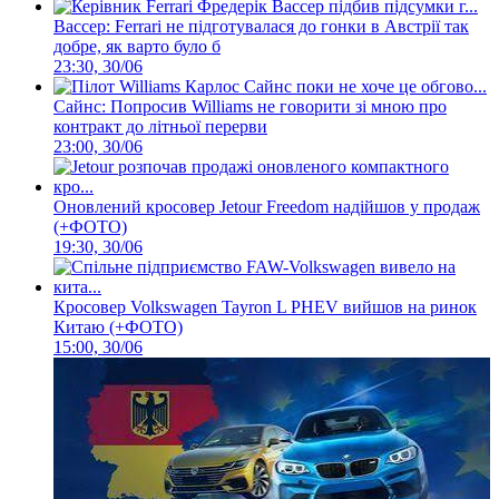
Вассер: Ferrari не підготувалася до гонки в Австрії так
добре, як варто було б
23:30, 30/06
Сайнс: Попросив Williams не говорити зі мною про
контракт до літньої перерви
23:00, 30/06
Оновлений кросовер Jetour Freedom надійшов у продаж
(+ФОТО)
19:30, 30/06
Кросовер Volkswagen Tayron L PHEV вийшов на ринок
Китаю (+ФОТО)
15:00, 30/06