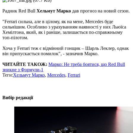
Радник Red Bull
Хельмут Марко
дав прогноз на новий сезон.
"Ferrari сильна, але в цілому, як на мене, Mercedes буде
сильнішим. Особливо з урахуванням наявності у них Льюїса
Хемілтона, який, як і раніше, залишається по-справжньому
топ-пілотом.
Хоча у Ferrari теж є відмінний гонщик – Шарль Леклер, однак
він припускається помилок", - зазначив Марко.
ЧИТАЙТЕ ТАКОЖ:
Марко: Не треба боятися, що Red Bull
зникне з Формули-1
Теги:
Хельмут Марко
,
Mercedes
,
Ferrari
Вибір редакції