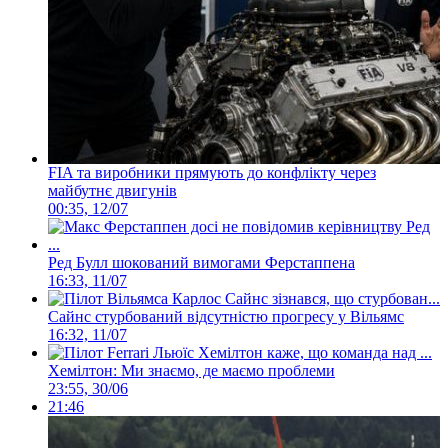
FIA та виробники прямують до конфлікту через
майбутнє двигунів
00:35, 12/07
Ред Булл шокований вимогами Ферстаппена
16:33, 11/07
Сайнс стурбований відсутністю прогресу у Вільямс
16:32, 11/07
Хемілтон: Ми знаємо, де маємо проблеми
23:55, 30/06
21:46