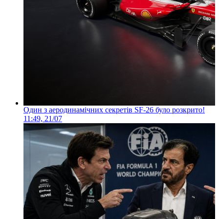
Один з аеродинамічних секретів SF-26 було розкрито!
11:49, 21/07