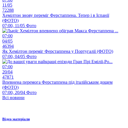
11/05
72288
Хемілтон знову переміг Ферстаппена. Тепер і в Іспанії
(ФОТО)
07:00, 11/05
Фото
07:00
04/05
46394
Як Хемілтон переміг Ферстаппена у Португалії (ФОТО)
07:00, 04/05
Фото
07:00
20/04
47871
Впевнена перемога Ферстаппена під італійським дощем
(ФОТО)
07:00, 20/04
Фото
Всі новини
Відео матеріали