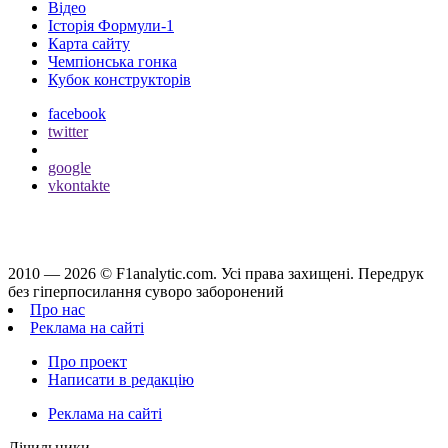
Відео
Історія Формули-1
Карта сайту
Чемпіонська гонка
Кубок конструкторів
facebook
twitter
google
vkontakte
2010 — 2026 ©
F1analytic.com.
Усi права захищенi. Передрук
без гіперпосилання суворо заборонений
Про нас
Реклама на сайті
Про проект
Написати в редакцію
Реклама на сайті
Лічильники