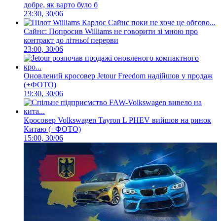
добре, як варто було б
23:30, 30/06
Сайнс: Попросив Williams не говорити зі мною про
контракт до літньої перерви
23:00, 30/06
Оновлений кросовер Jetour Freedom надійшов у продаж
(+ФОТО)
19:30, 30/06
Кросовер Volkswagen Tayron L PHEV вийшов на ринок
Китаю (+ФОТО)
15:00, 30/06