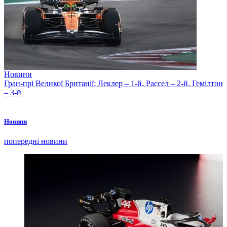
Новини
Гран-прі Великої Британії: Леклер – 1-й, Рассел – 2-й, Гемілтон
– 3-й
Новини
попередні новини