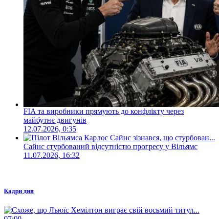
FIA та виробники прямують до конфлікту через
майбутнє двигунів
12.07.2026, 0:35
Сайнс стурбований відсутністю прогресу у Вільямс
11.07.2026, 16:32
Кадри дня
07:00