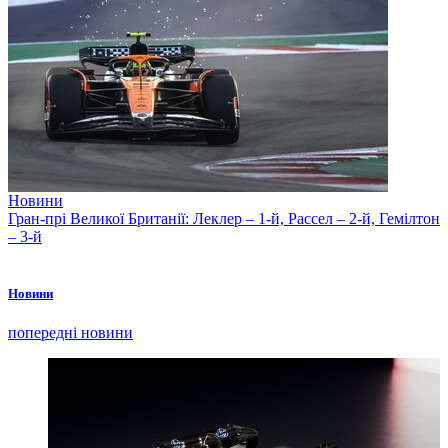
Новини
Гран-прі Великої Британії: Леклер – 1-й, Рассел – 2-й, Гемілтон
– 3-й
Новини
попередні новини