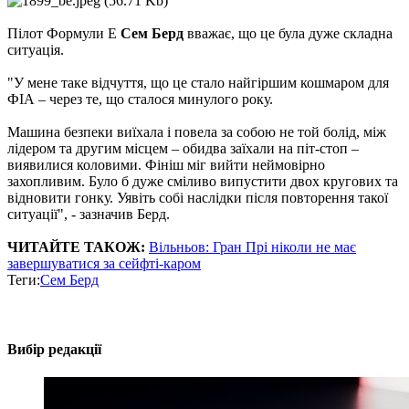
Пілот Формули Е
Сем Берд
вважає, що це була дуже складна
ситуація.
"У мене таке відчуття, що це стало найгіршим кошмаром для
ФІА – через те, що сталося минулого року.
Машина безпеки виїхала і повела за собою не той болід, між
лідером та другим місцем – обидва заїхали на піт-стоп –
виявилися коловими. Фініш міг вийти неймовірно
захопливим. Було б дуже сміливо випустити двох кругових та
відновити гонку. Уявіть собі наслідки після повторення такої
ситуації", - зазначив Берд.
ЧИТАЙТЕ ТАКОЖ:
Вільньов: Гран Прі ніколи не має
завершуватися за сейфті-каром
Теги:
Сем Берд
Вибір редакції