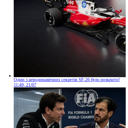
Один з аеродинамічних секретів SF-26 було розкрито!
11:49, 21/07