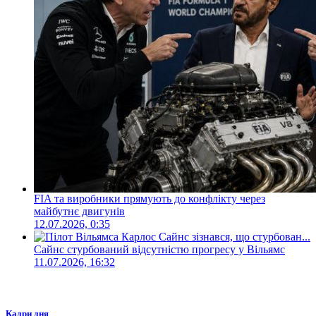
FIA та виробники прямують до конфлікту через
майбутнє двигунів
12.07.2026, 0:35
Сайнс стурбований відсутністю прогресу у Вільямс
11.07.2026, 16:32
Кадри дня