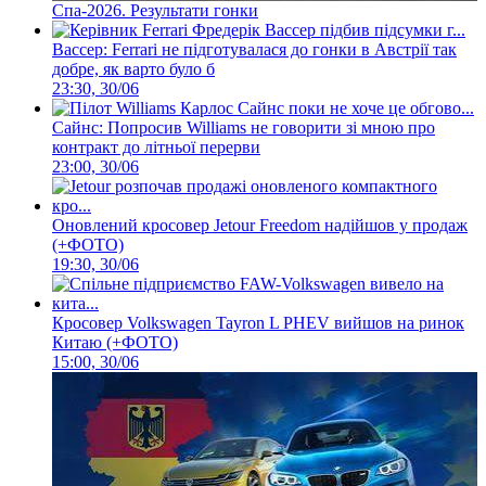
Спа-2026. Результати гонки
Вассер: Ferrari не підготувалася до гонки в Австрії так
добре, як варто було б
23:30, 30/06
Сайнс: Попросив Williams не говорити зі мною про
контракт до літньої перерви
23:00, 30/06
Оновлений кросовер Jetour Freedom надійшов у продаж
(+ФОТО)
19:30, 30/06
Кросовер Volkswagen Tayron L PHEV вийшов на ринок
Китаю (+ФОТО)
15:00, 30/06