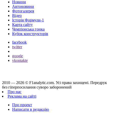
Новини
Автоновини
Фотогалерея
Відео
Історія Формули-1
Карта сайту
Чемпіонська гонка
Кубок конструкторів
facebook
twitter
google
vkontakte
2010 — 2026 ©
F1analytic.com.
Усi права захищенi. Передрук
без гіперпосилання суворо заборонений
Про нас
Реклама на сайті
Про проект
Написати в редакцію