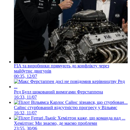
FIA та виробники прямують до конфлікту через
майбутнє двигунів
00:35, 12/07
Ред Булл шокований вимогами Ферстаппена
16:33, 11/07
Сайнс стурбований відсутністю прогресу у Вільямс
16:32, 11/07
Хемілтон: Ми знаємо, де маємо проблеми
23:55, 30/06