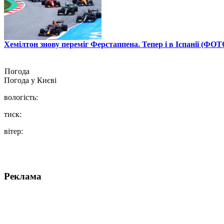
Хемілтон знову переміг Ферстаппена. Тепер і в Іспанії (ФОТ
Погода
Погода у
Києві
вологість:
тиск:
вітер:
Реклама