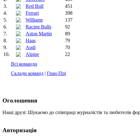
3.
Red Bull
451
4.
Ferrari
398
5.
Williams
137
6.
Racing Bulls
92
7.
Aston Martin
89
8.
Haas
79
9.
Audi
70
10.
Alpine
22
Всі команди
Склади команд
|
Гран-Прі
Оголошення
Наші друзі: Шукаємо до співпраці журналістів та любителів фо
Авторизація