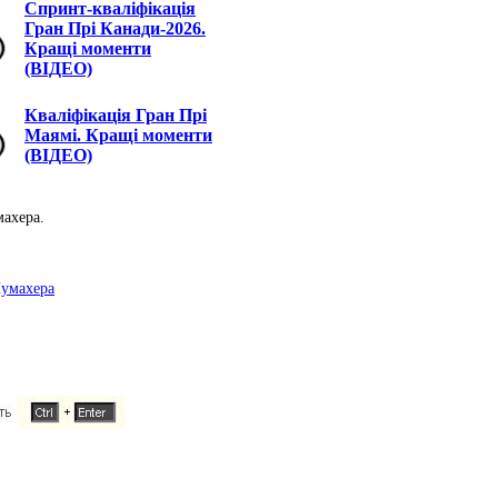
Спринт-кваліфікація
Гран Прі Канади-2026.
Кращі моменти
(ВІДЕО)
Кваліфікація Гран Прі
Маямі. Кращі моменти
(ВІДЕО)
махера.
Шумахера