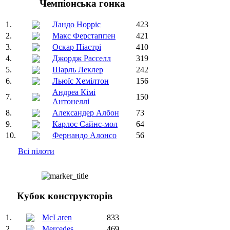
Чемпіонська гонка
1.
Ландо Норріс
423
2.
Макс Ферстаппен
421
3.
Оскар Піастрі
410
4.
Джордж Расселл
319
5.
Шарль Леклер
242
6.
Льюїс Хемілтон
156
Андреа Кімі
7.
150
Антонеллі
8.
Александер Албон
73
9.
Карлос Сайнс-мол
64
10.
Фернандо Алонсо
56
Всі пілоти
Кубок конструкторів
1.
McLaren
833
2.
Mercedes
469