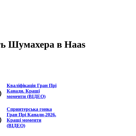
ть Шумахера в Haas
Кваліфікація Гран Прі
Канади. Кращі
моменти (ВІДЕО)
Спринтерська гонка
Гран Прі Канади-2026.
Кращі моменти
(ВІДЕО)