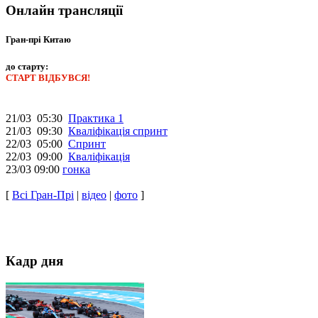
Онлайн трансляції
Гран-прі Китаю
до старту:
СТАРТ ВІДБУВСЯ!
21/03 05:30
Практика 1
21/03 09:30
Кваліфікація спринт
22/03 05:00
Спринт
22/03 09:00
Кваліфікація
23/03 09:00
гонка
[
Всі Гран-Прі
|
відео
|
фото
]
Кадр дня