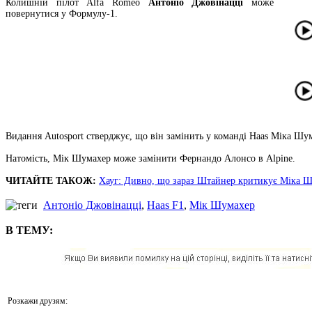
Колишній пілот Alfa Romeo
Антоніо Джовінацці
може
повернутися у Формулу-1.
Видання Autosport стверджує, що він замінить у команді Haas Міка Шу
Натомість, Мік Шумахер може замінити Фернандо Алонсо в Alpine.
ЧИТАЙТЕ ТАКОЖ:
Хауг: Дивно, що зараз Штайнер критикує Міка 
Антоніо Джовінацці
,
Haas F1
,
Мік Шумахер
В ТЕМУ:
Розкажи друзям: